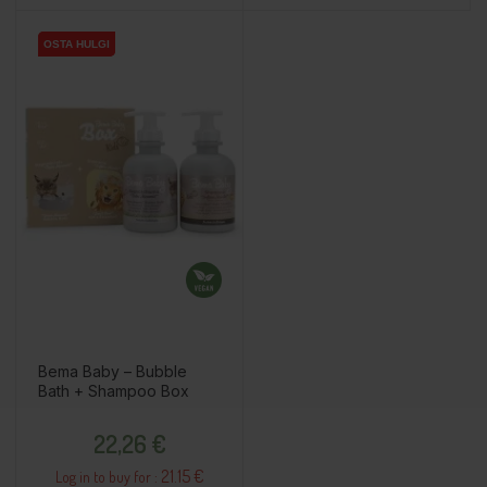
OSTA HULGI
OSTA HULGI
Bema Baby – Bubble
Bath + Shampoo Box
Price
22,26 €
21.15 €
Log in to buy for :