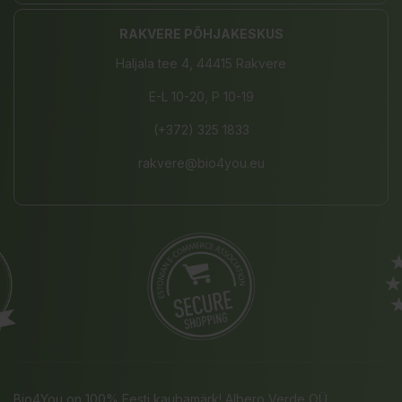
RAKVERE PÕHJAKESKUS
Haljala tee 4, 44415 Rakvere
E-L 10-20, P 10-19
(+372) 325 1833
rakvere@bio4you.eu
Bio4You on 100% Eesti kaubamärk! Albero Verde OÜ