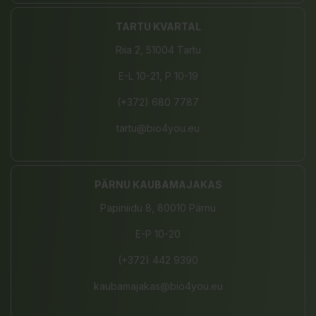
TARTU KVARTAL
Riia 2, 51004 Tartu
E-L 10-21, P 10-19
(+372) 680 7787
tartu@bio4you.eu
PÄRNU KAUBAMAJAKAS
Papiniidu 8, 80010 Pärnu
E-P 10-20
(+372) 442 9390
kaubamajakas@bio4you.eu