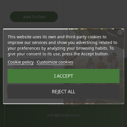
Add To Cart
This website uses its own and third-party cookies to
Ära veel lahku!
improve our services and show you advertising related to
Liitu uudiskirjaga ja
your preferences by analyzing your browsing habits. To
naudi järgmist ostu 10%
give your consent to its use, press the Accept button.
soodsamalt!
Cookie policy
Customize cookies
Sind ootavad spetsiaalsed allahindlused,
eksklusiivsed kampaaniad ja kingitused!
Registreeru e-maili aadressiga ja saad
JÄRVE KESKUS
I ACCEPT
sooduskoodi!
Pärnu mnt. 238, 11624 Tallinn
Tahan sooduskoodi!
REJECT ALL
E-L 10-21, P 10-19
(+372) 677 8211
info@bio4you.eu