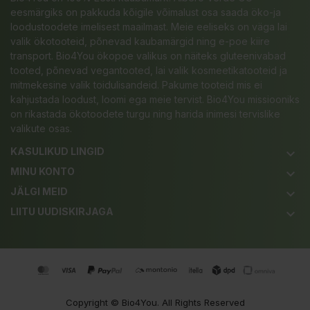
eesmärgiks on pakkuda kõigile võimalust osa saada öko-ja
loodustoodete imelisest maailmast. Meie eeliseks on väga lai
valik ökotooteid, põnevad kaubamärgid ning e-poe kiire
transport. Bio4You ökopoe valikus on näiteks gluteenivabad
tooted, põnevad vegantooted, lai valik kosmeetikatooteid ja
mitmekesine valik toidulisandeid. Pakume tooteid mis ei
kahjustada loodust, loomi ega meie tervist. Bio4You missiooniks
on rikastada ökotoodete turgu ning harida inimesi tervislike
valikute osas.
KASULIKUD LINGID
keyboard_arrow_down
MINU KONTO
keyboard_arrow_down
JÄLGI MEID
keyboard_arrow_down
LIITU UUDISKIRJAGA
keyboard_arrow_down
Copyright ©
Bio4You
. All Rights Reserved