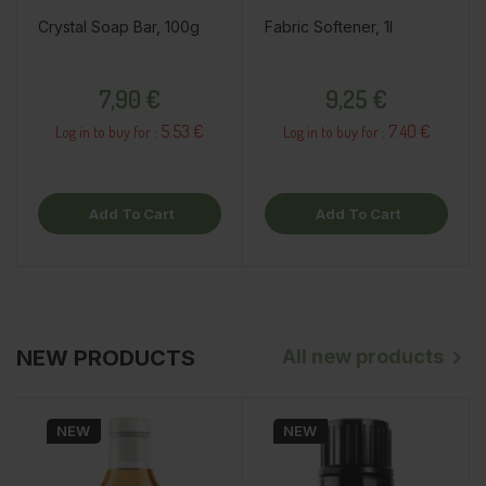
Crystal Soap Bar, 100g
Fabric Softener, 1l
Price
Price
7,90 €
9,25 €
5.53 €
7.40 €
Log in to buy for :
Log in to buy for :
Add To Cart
Add To Cart
All new products
NEW PRODUCTS

NEW
NEW