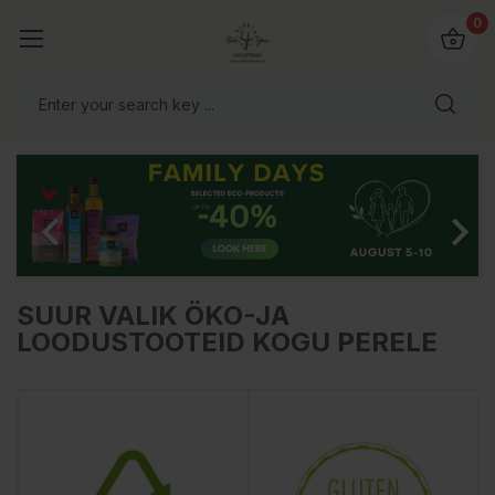
0
Previous
Next


SUUR VALIK ÖKO-JA
LOODUSTOOTEID KOGU PERELE