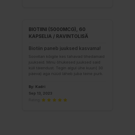
BIOTIINI (5000MCG), 60
KAPSELIA / RAVINTOLISÄ
Biotiin paneb juuksed kasvama!
Soovitan kõigile kes tahavad tihedamaid
juukseid. Minu õhukesed juuksed said
küll täiendust. Tegin algul ühe kuuri( 30
päeva) aga nüüd läheb juba teine purk.
By: Kadri
Sep 13, 2023
Rating: