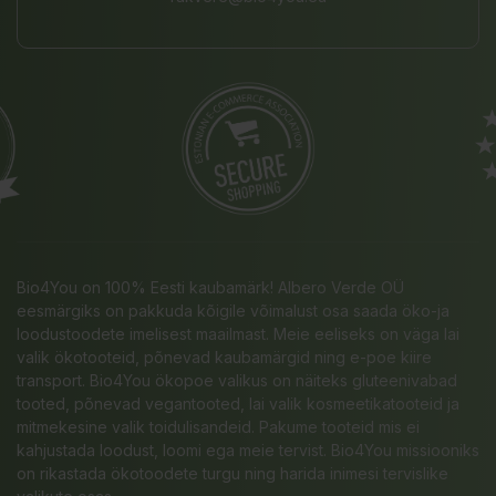
Bio4You on 100% Eesti kaubamärk! Albero Verde OÜ
eesmärgiks on pakkuda kõigile võimalust osa saada öko-ja
loodustoodete imelisest maailmast. Meie eeliseks on väga lai
valik ökotooteid, põnevad kaubamärgid ning e-poe kiire
transport. Bio4You ökopoe valikus on näiteks gluteenivabad
tooted, põnevad vegantooted, lai valik kosmeetikatooteid ja
mitmekesine valik toidulisandeid. Pakume tooteid mis ei
kahjustada loodust, loomi ega meie tervist. Bio4You missiooniks
on rikastada ökotoodete turgu ning harida inimesi tervislike