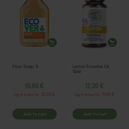
Floor Soap, 1l
Lemon Essential Oil,
10ml
Price
Price
10,80 €
12,30 €
10.26 €
11.69 €
Log in to buy for :
Log in to buy for :
Add To Cart
Add To Cart