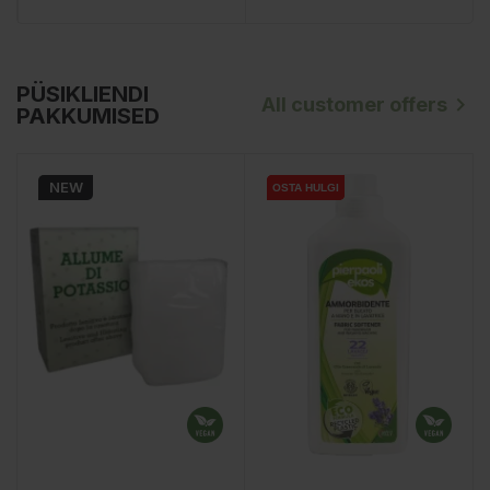
PÜSIKLIENDI

All customer offers
PAKKUMISED
NEW
OSTA HULGI
OSTA HULGI
OSTA HULGI