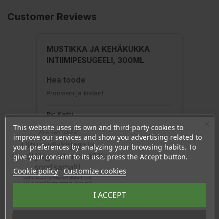
Customer Reviews
MUSTIKKA JA KEHÄKUKKA
INTIIMIPESUGEELI, 300ML
Hea toode
Proovisin ja kiidan!
By: Kadri
Feb 12, 2024
This website uses its own and third-party cookies to
Ära veel lahku!
improve our services and show you advertising related to
Rating:
Liitu uudiskirjaga ja
your preferences by analyzing your browsing habits. To
naudi järgmist ostu 10%
give your consent to its use, press the Accept button.
soodsamalt!
Cookie policy
Customize cookies
Sind ootavad spetsiaalsed allahindlused,
eksklusiivsed kampaaniad ja kingitused!
VALKOINEN SUKLAA SUOLA-
Registreeru e-maili aadressiga ja saad
I ACCEPT
sooduskoodi!
MANTELILLA JA
MUSTAHERUKALLA, VEGAANI,