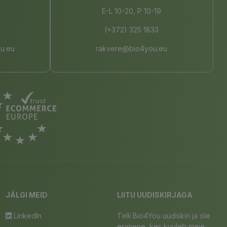
E-L 10-20, P 10-19
(+372) 325 1833
u.eu
rakvere@bio4you.eu
JÄLGI MEID
LIITU UUDISKIRJAGA
LinkedIn
Telli Bio4You uudiskiri ja ole
esimene, kes kuuleb meie