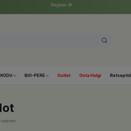
Register
-KODU
BIO-PERE
Outlet
Osta Hulgi
Retseptid
dot
a vaahdot