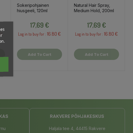
Sokeripohjainen
Natural Hair Spray,
hiusgeeli, 120ml
Medium Hold, 200ml
Price
Price
17,69 €
17,69 €
ces
 €
16.80 €
16.80 €
Log in to buy for :
Log in to buy for :
ur
on.
Add To Cart
Add To Cart
KAS
RAKVERE PÕHJAKESKUS
rnu
Haljala tee 4, 44415 Rakvere