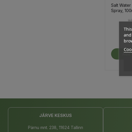
Salt Water 
Spray, 100
9,
This
7,
and 
brow
Cook
Add 
JÄRVE KESKUS
Pärnu mnt. 238, 11624 Tallinn