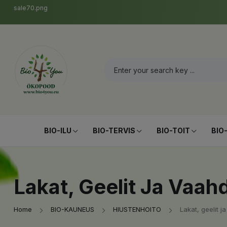
sale70.png
BIO-ILU
BIO-TERVIS
BIO-TOIT
BIO
Lakat, Geelit Ja Vaah
Home
BIO-KAUNEUS
HIUSTENHOITO
Lakat, geelit j