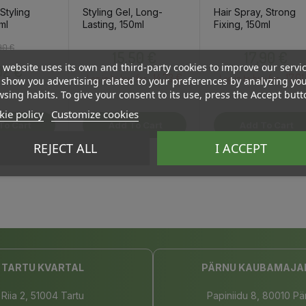
Styling
Styling Gel, Long-
Hair Spray, Strong
ml
Lasting, 150ml
Fixing, 150ml
Regular price
Price
Price
Price
90 €
15,50 €
17,90 €
 website uses its own and third-party cookies to improve our servi
92 €
14.73 €
17.01
Log in to buy for :
Log in to buy for :
show you advertising related to your preferences by analyzing yo
sing habits. To give your consent to its use, press the Accept butt
ie policy
Customize cookies
To Cart
Add To Cart
Add To Cart
REJECT ALL
I ACCEPT
TARTU KVARTAL
PÄRNU KAUBAMAJA
Riia 2, 51004 Tartu
Papiniidu 8, 80010 Pä