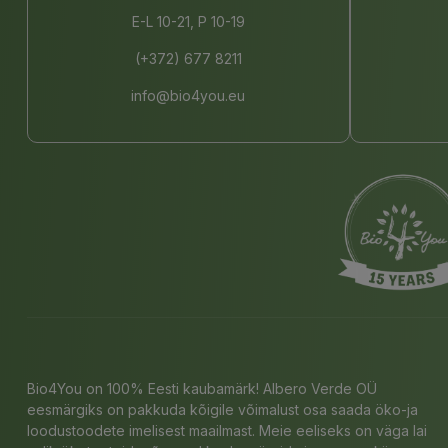
E-L 10-21, P 10-19
(+372) 677 8211
info@bio4you.eu
Bio4You on 100% Eesti kaubamärk! Albero Verde OÜ
eesmärgiks on pakkuda kõigile võimalust osa saada öko-ja
loodustoodete imelisest maailmast. Meie eeliseks on väga lai