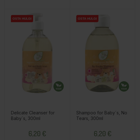
OSTA HULGI
OSTA HULGI
OSTA HULGI
OSTA HULGI
OSTA HULGI
OSTA HULGI
Delicate Cleanser for
Shampoo for Baby´s, No
Baby´s, 300ml
Tears, 300ml
Price
Price
6,20 €
6,20 €