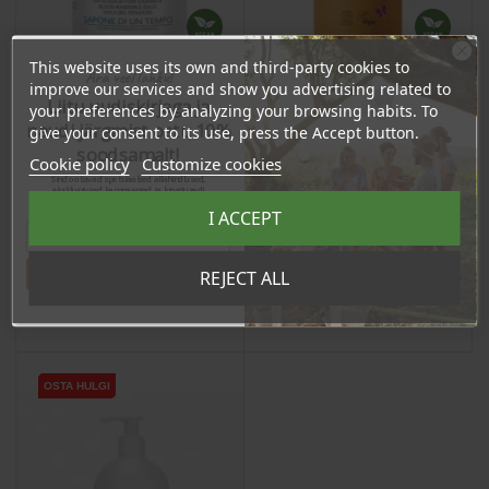
This website uses its own and third-party cookies to
Ära veel lahku!
improve our services and show you advertising related to
Liitu uudiskirjaga ja
your preferences by analyzing your browsing habits. To
Baby Delicate Shampoo
Hellävarainen lasten
naudi järgmist ostu 10%
give your consent to its use, press the Accept button.
with Rice Flower, 500ml
shampoo kehäkukalla,
soodsamalt!
250ml
Cookie policy
Customize cookies
Price
Regular price
Price
8,84 €
Sind ootavad spetsiaalsed allahindlused,
10,62 €
eksklusiivsed kampaaniad ja kingitused!
Registreeru e-maili aadressiga ja saad
7,07 €
I ACCEPT
sooduskoodi!
10.09 €
Log in to buy for :
Tahan sooduskoodi!
REJECT ALL
Add To Cart
Add To Cart
OSTA HULGI
OSTA HULGI