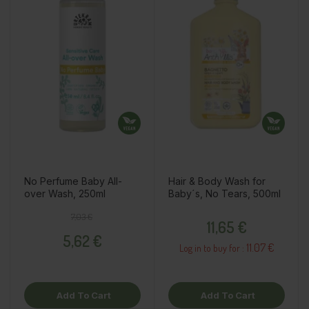
No Perfume Baby All-
Hair & Body Wash for
over Wash, 250ml
Baby´s, No Tears, 500ml
Regular price
Price
Price
7,03 €
11,65 €
5,62 €
11.07 €
Log in to buy for :
Add To Cart
Add To Cart