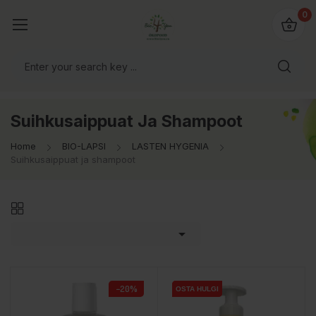
0
Suihkusaippuat Ja Shampoot
Home
BIO-LAPSI
LASTEN HYGENIA
Suihkusaippuat ja shampoot

−20%
OSTA HULGI
OSTA HULGI