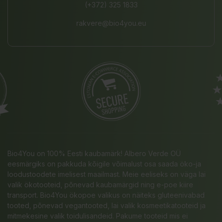
(+372) 325 1833
rakvere@bio4you.eu
Bio4You on 100% Eesti kaubamärk! Albero Verde OÜ
eesmärgiks on pakkuda kõigile võimalust osa saada öko-ja
loodustoodete imelisest maailmast. Meie eeliseks on väga lai
valik ökotooteid, põnevad kaubamärgid ning e-poe kiire
transport. Bio4You ökopoe valikus on näiteks gluteenivabad
tooted, põnevad vegantooted, lai valik kosmeetikatooteid ja
mitmekesine valik toidulisandeid. Pakume tooteid mis ei