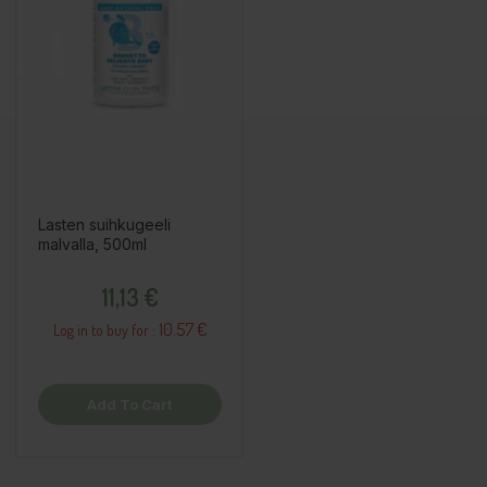
Lasten suihkugeeli
malvalla, 500ml
Price
11,13 €
10.57 €
Log in to buy for :
Add To Cart