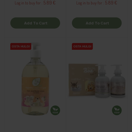
5.89 €
5.89 €
Log in to buy for :
Log in to buy for :
Add To Cart
Add To Cart
OSTA HULGI
OSTA HULGI
OSTA HULGI
OSTA HULGI
OSTA HULGI
OSTA HULGI