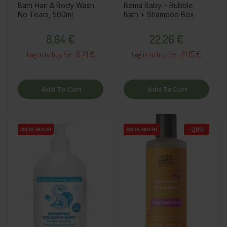
Bath Hair & Body Wash,
Bema Baby – Bubble
No Tears, 500ml
Bath + Shampoo Box
Price
Price
8,64 €
22,26 €
8.21 €
21.15 €
Log in to buy for :
Log in to buy for :
Add To Cart
Add To Cart
−20%
OSTA HULGI
OSTA HULGI
OSTA HULGI
OSTA HULGI
OSTA HULGI
OSTA HULGI