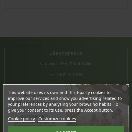
JÄRVE KESKUS
Pärnu mnt. 238, 11624 Tallinn
E-L 10-21, P 10-19
(+372) 677 8211
This website uses its own and third-party cookies to
Ära veel lahku!
info@bio4you.eu
improve our services and show you advertising related to
Liitu uudiskirjaga ja
your preferences by analyzing your browsing habits. To
naudi järgmist ostu 10%
give your consent to its use, press the Accept button.
soodsamalt!
Cookie policy
Customize cookies
TARTU KVARTAL
Sind ootavad spetsiaalsed allahindlused,
eksklusiivsed kampaaniad ja kingitused!
Riia 2, 51004 Tartu
Registreeru e-maili aadressiga ja saad
sooduskoodi!