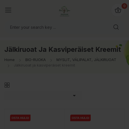
0
Jälkiruoat Ja Kasviperäiset Kreemit
Home
BIO-RUOKA
MYSLIT, VÄLIPALAT, JÄLKIRUOAT
Jälkiruoat ja kasviperäiset kreemit

OSTA HULGI
OSTA HULGI
OSTA HULGI
OSTA HULGI