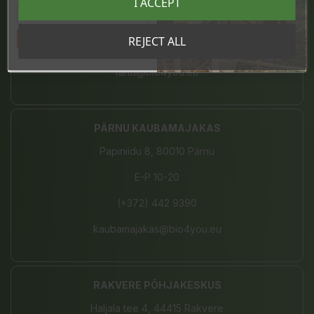
I ACCEPT
E-L 10-21, P 10-19
Tahan sooduskoodi!
REJECT ALL
(+372) 680 7787
tartu@bio4you.eu
PÄRNU KAUBAMAJAKAS
Papiniidu 8, 80010 Pärnu
E-P 10-20
(+372) 442 9390
kaubamajakas@bio4you.eu
RAKVERE PÕHJAKESKUS
Haljala tee 4, 44415 Rakvere