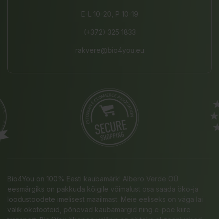
E-L 10-20, P 10-19
(+372) 325 1833
rakvere@bio4you.eu
Bio4You on 100% Eesti kaubamärk! Albero Verde OÜ
eesmärgiks on pakkuda kõigile võimalust osa saada öko-ja
loodustoodete imelisest maailmast. Meie eeliseks on väga lai
valik ökotooteid, põnevad kaubamärgid ning e-poe kiire