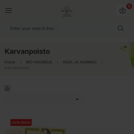
0
Karvanpoisto
Home
BIO-KAUNEUS
KESÄ JA AURINKO
Karvanpoisto

OSTA HULGI
OSTA HULGI