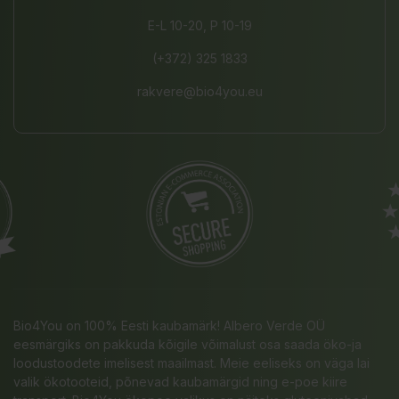
E-L 10-20, P 10-19
(+372) 325 1833
rakvere@bio4you.eu
Bio4You on 100% Eesti kaubamärk! Albero Verde OÜ
eesmärgiks on pakkuda kõigile võimalust osa saada öko-ja
loodustoodete imelisest maailmast. Meie eeliseks on väga lai
valik ökotooteid, põnevad kaubamärgid ning e-poe kiire