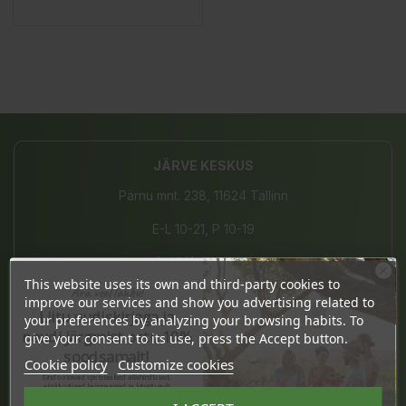
JÄRVE KESKUS
Pärnu mnt. 238, 11624 Tallinn
E-L 10-21, P 10-19
(+372) 677 8211
This website uses its own and third-party cookies to
Ära veel lahku!
info@bio4you.eu
improve our services and show you advertising related to
Liitu uudiskirjaga ja
your preferences by analyzing your browsing habits. To
naudi järgmist ostu 10%
give your consent to its use, press the Accept button.
soodsamalt!
Cookie policy
Customize cookies
TARTU KVARTAL
Sind ootavad spetsiaalsed allahindlused,
eksklusiivsed kampaaniad ja kingitused!
Riia 2, 51004 Tartu
Registreeru e-maili aadressiga ja saad
sooduskoodi!