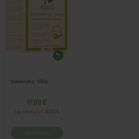
Sokerivaha, 360g
Price
17,69 €
16.80 €
Log in to buy for :
Add To Cart