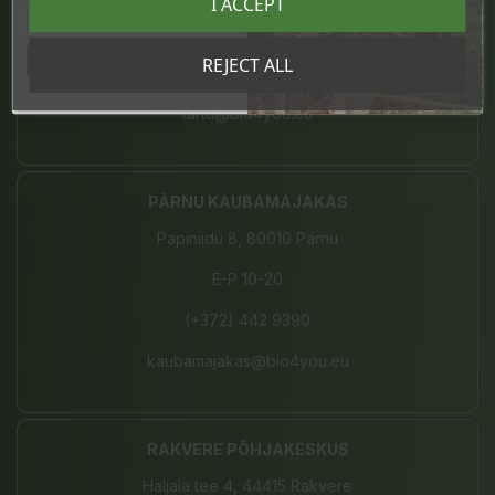
I ACCEPT
E-L 10-21, P 10-19
Tahan sooduskoodi!
REJECT ALL
(+372) 680 7787
tartu@bio4you.eu
PÄRNU KAUBAMAJAKAS
Papiniidu 8, 80010 Pärnu
E-P 10-20
(+372) 442 9390
kaubamajakas@bio4you.eu
RAKVERE PÕHJAKESKUS
Haljala tee 4, 44415 Rakvere