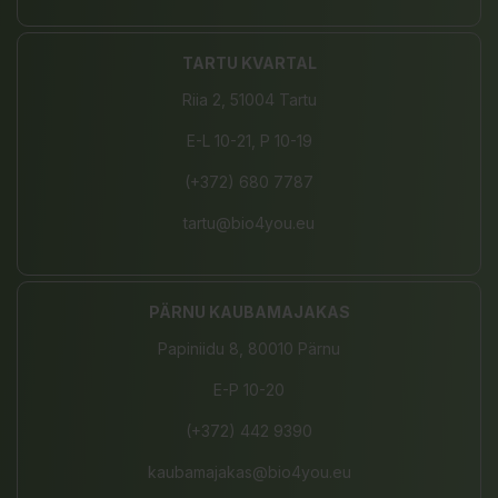
TARTU KVARTAL
Riia 2, 51004 Tartu
E-L 10-21, P 10-19
(+372) 680 7787
tartu@bio4you.eu
PÄRNU KAUBAMAJAKAS
Papiniidu 8, 80010 Pärnu
E-P 10-20
(+372) 442 9390
kaubamajakas@bio4you.eu