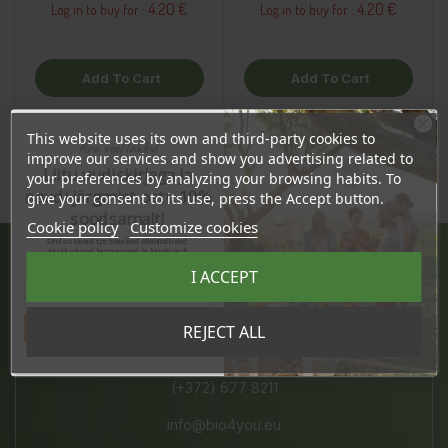
4.20 €
4.20 €
Log in to buy for :
Log in to buy for :
Add To Cart
Add To Cart
This website uses its own and third-party cookies to
Ära veel lahku!
improve our services and show you advertising related to
Liitu uudiskirjaga ja
your preferences by analyzing your browsing habits. To
naudi järgmist ostu 10%
give your consent to its use, press the Accept button.
soodsamalt!
Cookie policy
Customize cookies
Sind ootavad spetsiaalsed allahindlused,
eksklusiivsed kampaaniad ja kingitused!
Registreeru e-maili aadressiga ja saad
I ACCEPT
sooduskoodi!
JÄRVE KESKUS
Pärnu mnt. 238, 11624 Tallinn
Tahan sooduskoodi!
REJECT ALL
E-L 10-21, P 10-19
(+372) 677 8211
info@bio4you.eu