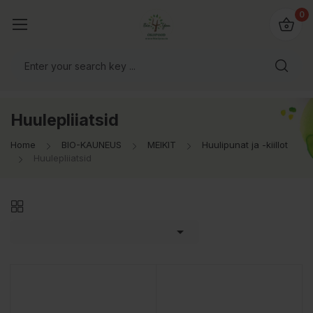
0
Huulepliiatsid
Home
BIO-KAUNEUS
MEIKIT
Huulipunat ja -kiillot
Huulepliiatsid
