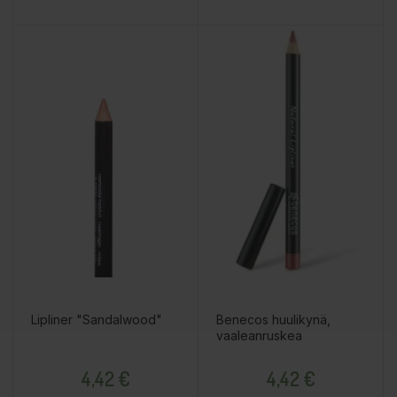
Lipliner "Sandalwood"
Benecos huulikynä,
vaaleanruskea
Price
Price
4,42 €
4,42 €