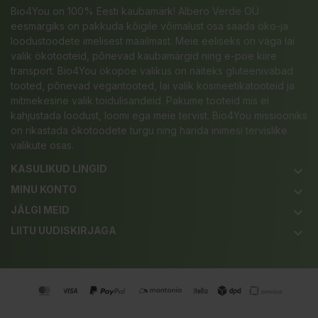
Bio4You on 100% Eesti kaubamärk! Albero Verde OÜ
eesmärgiks on pakkuda kõigile võimalust osa saada öko-ja
loodustoodete imelisest maailmast. Meie eeliseks on väga lai
valik ökotooteid, põnevad kaubamärgid ning e-poe kiire
transport. Bio4You ökopoe valikus on näiteks gluteenivabad
tooted, põnevad vegantooted, lai valik kosmeetikatooteid ja
mitmekesine valik toidulisandeid. Pakume tooteid mis ei
kahjustada loodust, loomi ega meie tervist. Bio4You missiooniks
on rikastada ökotoodete turgu ning harida inimesi tervislike
valikute osas.
KASULIKUD LINGID
keyboard_arrow_down
MINU KONTO
keyboard_arrow_down
JÄLGI MEID
keyboard_arrow_down
LIITU UUDISKIRJAGA
keyboard_arrow_down