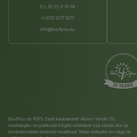
E-L 10-21, P 10-19
(+372) 677 8211
info@bio4you.eu
Bio4You on 100% Eesti kaubamärk! Albero Verde OÜ
eesmärgiks on pakkuda kõigile võimalust osa saada öko-ja
loodustoodete imelisest maailmast. Meie eeliseks on väga lai