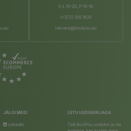
E-L 10-20, P 10-19
(+372) 325 1833
u.eu
rakvere@bio4you.eu
JÄLGI MEID
LIITU UUDISKIRJAGA
LinkedIn
Telli Bio4You uudiskiri ja ole
esimene, kes kuuleb meie