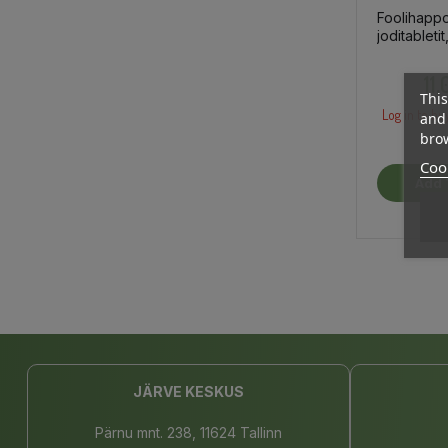
Foolihappo
joditableti
ravintolisä
11
This
Log in to bu
and 
brow
Cook
Add 
JÄRVE KESKUS
Pärnu mnt. 238, 11624 Tallinn