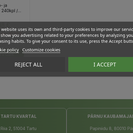
- ja
t, 240kpl /
Price
,08 €
 website uses its own and third-party cookies to improve our servi
10.52 €
y for :
show you advertising related to your preferences by analyzing yo
sing habits. To give your consent to its use, press the Accept butt
ie policy
Customize cookies
To Cart
REJECT ALL
I ACCEPT
TARTU KVARTAL
PÄRNU KAUBAMAJA
Riia 2, 51004 Tartu
Papiniidu 8, 80010 Pä