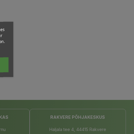
ces
ur
on.
KAS
RAKVERE PÕHJAKESKUS
rnu
Haljala tee 4, 44415 Rakvere