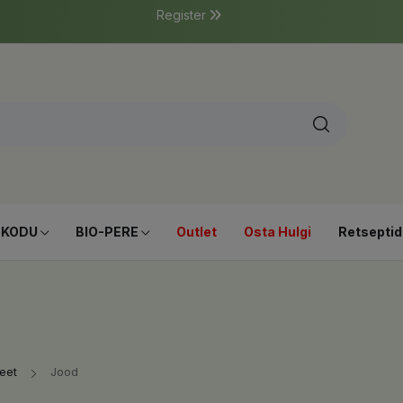
Register
-KODU
BIO-PERE
Outlet
Osta Hulgi
Retseptid
eet
Jood