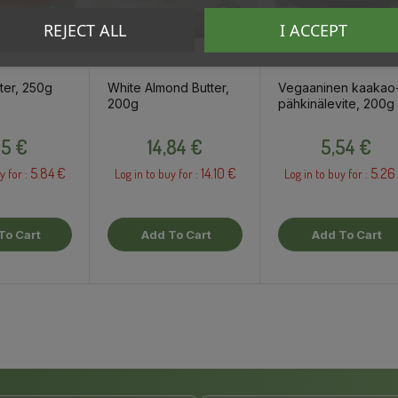
REJECT ALL
I ACCEPT
ter, 250g
White Almond Butter,
Vegaaninen kaakao
200g
pähkinälevite, 200g
Price
Price
Price
15 €
14,84 €
5,54 €
5.84 €
14.10 €
5.26
y for :
Log in to buy for :
Log in to buy for :
To Cart
Add To Cart
Add To Cart