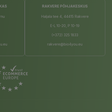
KAS
RAKVERE PÕHJAKESKUS
rnu
Haljala tee 4, 44415 Rakvere
E-L 10-20, P 10-19
(+372) 325 1833
u.eu
rakvere@bio4you.eu