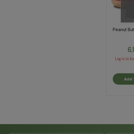
Peanut But
6,
Log in to bu
Add 