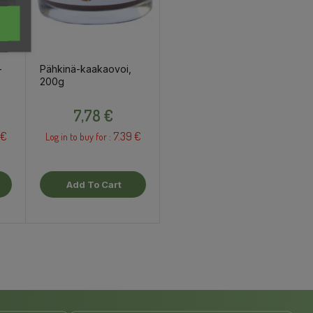
-
Pähkinä-kaakaovoi,
200g
Price
7,78 €
 €
7.39 €
Log in to buy for :
Add To Cart