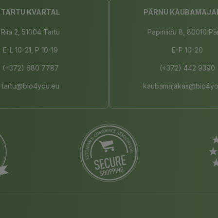
TARTU KVARTAL
PÄRNU KAUBAMAJA
Riia 2, 51004 Tartu
Papiniidu 8, 80010 Pä
E-L 10-21, P 10-19
E-P 10-20
(+372) 680 7787
(+372) 442 9390
tartu@bio4you.eu
kaubamajakas@bio4yo