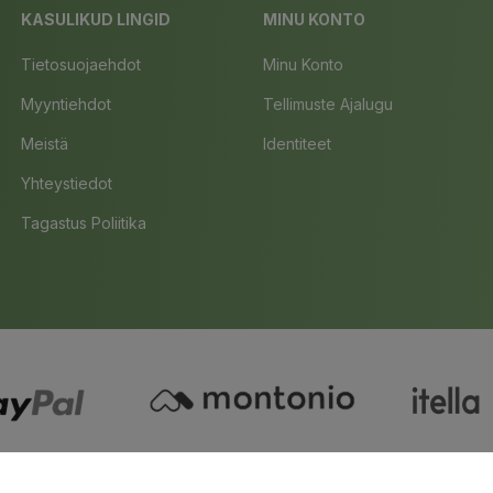
KASULIKUD LINGID
MINU KONTO
Tietosuojaehdot
Minu Konto
Myyntiehdot
Tellimuste Ajalugu
Meistä
Identiteet
Yhteystiedot
Tagastus Poliitika
Copyright ©
Bio4You
. All Rights Reserved