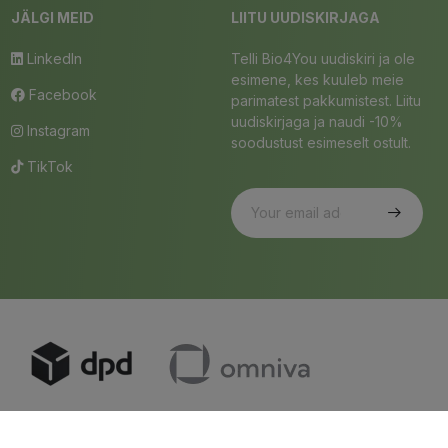
JÄLGI MEID
LIITU UUDISKIRJAGA
LinkedIn
Telli Bio4You uudiskiri ja ole
esimene, kes kuuleb meie
Facebook
parimatest pakkumistest. Liitu
uudiskirjaga ja naudi -10%
Instagram
soodustust esimeselt ostult.
TikTok