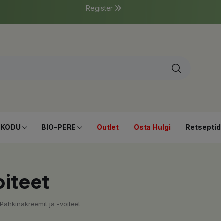
Register
-KODU
BIO-PERE
Outlet
Osta Hulgi
Retseptid
iteet
Pähkinäkreemit ja -voiteet