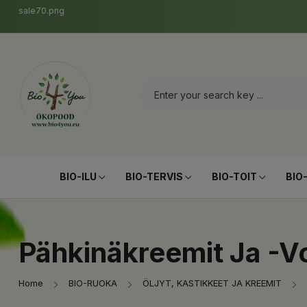
sale70.png
BIO-ILU
BIO-TERVIS
BIO-TOIT
BIO
Pähkinäkreemit Ja -vo
Home
BIO-RUOKA
ÖLJYT, KASTIKKEET JA KREEMIT