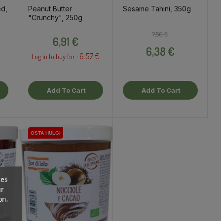
ed,
Peanut Butter
Sesame Tahini, 350g
"Crunchy", 250g
ce
Price
Regular price
Price
7,50 €
6,91 €
6,38 €
6.57 €
Log in to buy for :
Add To Cart
Add To Cart
OSTA HULGI
OSTA HULGI
ces
ur
on.