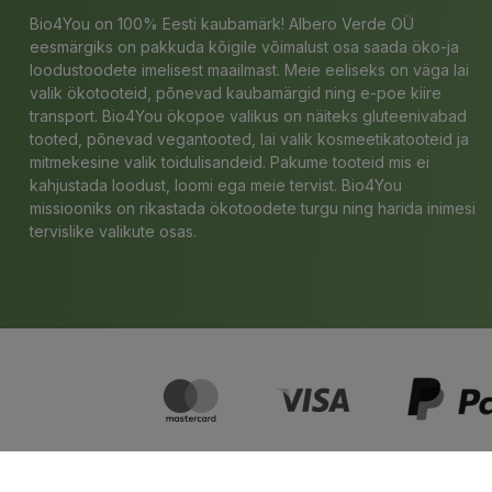
Bio4You on 100% Eesti kaubamärk! Albero Verde OÜ
eesmärgiks on pakkuda kõigile võimalust osa saada öko-ja
loodustoodete imelisest maailmast. Meie eeliseks on väga lai
valik ökotooteid, põnevad kaubamärgid ning e-poe kiire
transport. Bio4You ökopoe valikus on näiteks gluteenivabad
tooted, põnevad vegantooted, lai valik kosmeetikatooteid ja
mitmekesine valik toidulisandeid. Pakume tooteid mis ei
kahjustada loodust, loomi ega meie tervist. Bio4You
missiooniks on rikastada ökotoodete turgu ning harida inimesi
tervislike valikute osas.