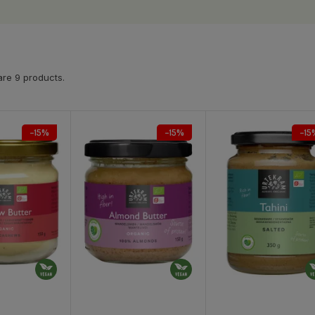
re 9 products.
−15%
−15%
−15