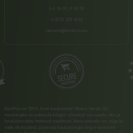
E-L 10-20, P 10-19
(+372) 325 1833
rakvere@bio4you.eu
Bio4You on 100% Eesti kaubamärk! Albero Verde OÜ
eesmärgiks on pakkuda kõigile võimalust osa saada öko-ja
loodustoodete imelisest maailmast. Meie eeliseks on väga lai
valik ökotooteid, põnevad kaubamärgid ning e-poe kiire