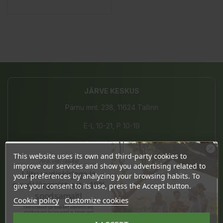
JÄRVE KESKUS
Pärnu mnt. 238, 11624 Tallinn
E-L 10-21, P 10-19
(+372) 677 8211
This website uses its own and third-party cookies to
Ära veel lahku!
info@bio4you.eu
improve our services and show you advertising related to
Liitu uudiskirjaga ja
your preferences by analyzing your browsing habits. To
naudi järgmist ostu 10%
give your consent to its use, press the Accept button.
soodsamalt!
Cookie policy
Customize cookies
TARTU KVARTAL
Sind ootavad spetsiaalsed allahindlused,
eksklusiivsed kampaaniad ja kingitused!
Riia 2, 51004 Tartu
Registreeru e-maili aadressiga ja saad
sooduskoodi!