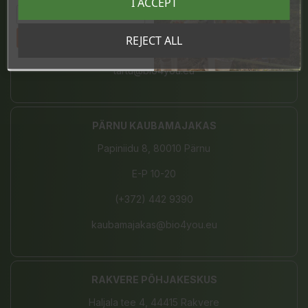
I ACCEPT
E-L 10-21, P 10-19
Tahan sooduskoodi!
REJECT ALL
(+372) 680 7787
tartu@bio4you.eu
PÄRNU KAUBAMAJAKAS
Papiniidu 8, 80010 Pärnu
E-P 10-20
(+372) 442 9390
kaubamajakas@bio4you.eu
RAKVERE PÕHJAKESKUS
Haljala tee 4, 44415 Rakvere