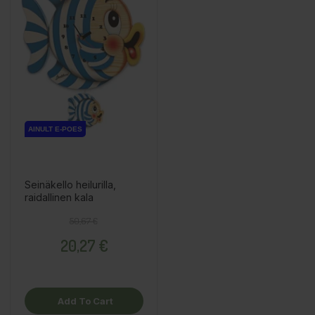
AINULT E-POES
Seinäkello heilurilla,
raidallinen kala
Regular price
Price
50,67 €
20,27 €
Add To Cart