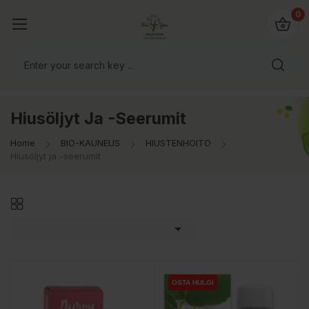
0
Hiusöljyt Ja -seerumit
Home
BIO-KAUNEUS
HIUSTENHOITO
Hiusöljyt ja -seerumit

OSTA HULGI
OSTA HULGI