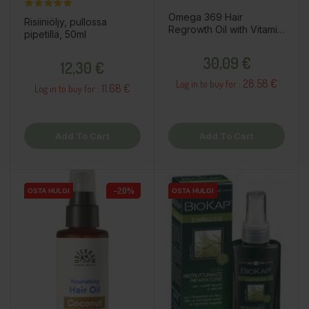
Omega 369 Hair
Risiiniöljy, pullossa
Regrowth Oil with Vitamin
pipetillä, 50ml
E, 100ml
Price
Price
30,09 €
12,30 €
28.58 €
Log in to buy for :
11.68 €
Log in to buy for :
Add To Cart
Add To Cart
−20%
OSTA HULGI
OSTA HULGI
OSTA HULGI
OSTA HULGI
OSTA HULGI
OSTA HULGI