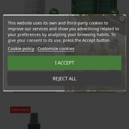
This website uses its own and third-party cookies to
Ära veel lahku!
improve our services and show you advertising related to
Liitu uudiskirjaga ja
your preferences by analyzing your browsing habits. To
Kookos hiusöljy, 100ml
naudi järgmist ostu 10%
Hiusöljy, 125ml
give your consent to its use, press the Accept button.
soodsamalt!
Cookie policy
Customize cookies
Regular price
Price
12,20 €
Sind ootavad spetsiaalsed allahindlused,
Price
eksklusiivsed kampaaniad ja kingitused!
17,90 €
Registreeru e-maili aadressiga ja saad
9,76 €
I ACCEPT
sooduskoodi!
17.01 €
Log in to buy for :
Tahan sooduskoodi!
REJECT ALL
Add To Cart
Add To Cart
OSTA HULGI
OSTA HULGI