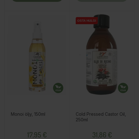
OSTA HULGI
OSTA HULGI
OSTA HULGI
Monoi öljy, 150ml
Cold Pressed Castor Oil,
250ml
Price
Price
17,95 €
31,86 €