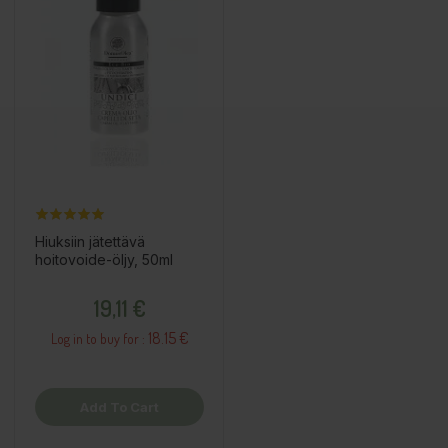
Hiuksiin jätettävä
hoitovoide-öljy, 50ml
Price
19,11 €
18.15 €
Log in to buy for :
Add To Cart