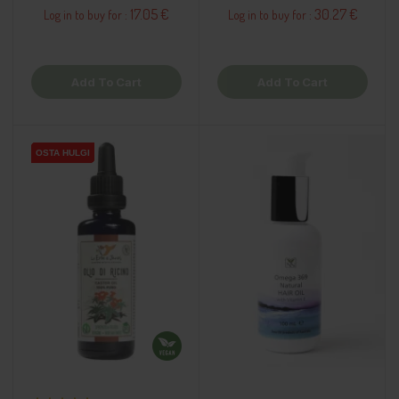
17.05 €
30.27 €
Log in to buy for :
Log in to buy for :
Add To Cart
Add To Cart
OSTA HULGI
OSTA HULGI
OSTA HULGI
OSTA HULGI
OSTA HULGI