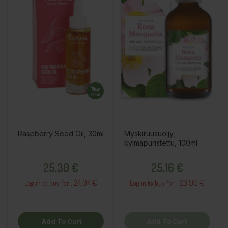
Raspberry Seed Oil, 30ml
Myskiruusuöljy,
kylmäpuristettu, 100ml
Price
Price
25,30 €
25,16 €
24.04 €
23.90 €
Log in to buy for :
Log in to buy for :
Add To Cart
Add To Cart