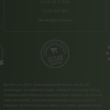
E-L 10-20, P 10-19
(+372) 325 1833
rakvere@bio4you.eu
Bio4You on 100% Eesti kaubamärk! Albero Verde OÜ
eesmärgiks on pakkuda kõigile võimalust osa saada öko-ja
loodustoodete imelisest maailmast. Meie eeliseks on väga lai
valik ökotooteid, põnevad kaubamärgid ning e-poe kiire
transport. Bio4You ökopoe valikus on näiteks gluteenivabad