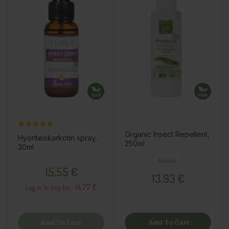
Organic Insect Repellent,
Hyönteiskarkotin spray,
250ml
30ml
Regular price
Price
19,90 €
Price
15,55 €
13,93 €
14.77 €
Log in to buy for :
Add To Cart
Add To Cart