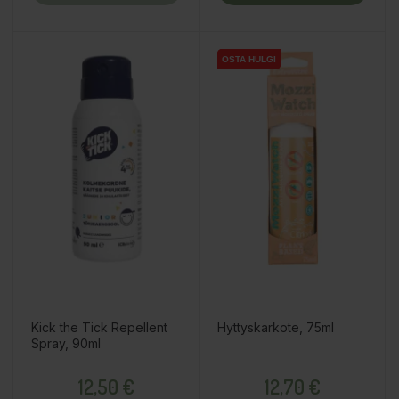
OSTA HULGI
OSTA HULGI
Kick the Tick Repellent
Hyttyskarkote, 75ml
Spray, 90ml
Price
Price
12,50 €
12,70 €