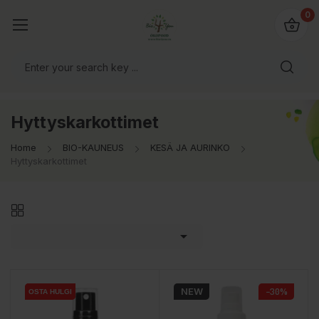
0
Hyttyskarkottimet
Home
BIO-KAUNEUS
KESÄ JA AURINKO
Hyttyskarkottimet

NEW
−30%
OSTA HULGI
OSTA HULGI