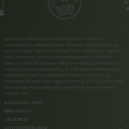
Bio4You on 100% Eesti kaubamärk! Albero Verde OÜ
eesmärgiks on pakkuda kõigile võimalust osa saada öko-ja
loodustoodete imelisest maailmast. Meie eeliseks on väga lai
valik ökotooteid, põnevad kaubamärgid ning e-poe kiire
transport. Bio4You ökopoe valikus on näiteks gluteenivabad
tooted, põnevad vegantooted, lai valik kosmeetikatooteid ja
mitmekesine valik toidulisandeid. Pakume tooteid mis ei
kahjustada loodust, loomi ega meie tervist. Bio4You missiooniks
on rikastada ökotoodete turgu ning harida inimesi tervislike
valikute osas.
KASULIKUD LINGID
keyboard_arrow_down
MINU KONTO
keyboard_arrow_down
JÄLGI MEID
keyboard_arrow_down
LIITU UUDISKIRJAGA