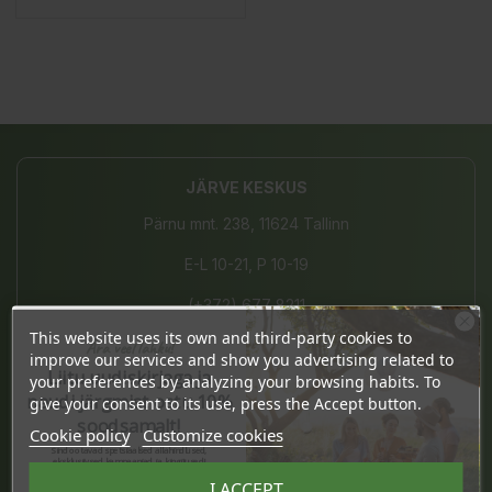
JÄRVE KESKUS
Pärnu mnt. 238, 11624 Tallinn
E-L 10-21, P 10-19
(+372) 677 8211
This website uses its own and third-party cookies to
info@bio4you.eu
Ära veel lahku!
improve our services and show you advertising related to
Liitu uudiskirjaga ja
your preferences by analyzing your browsing habits. To
naudi järgmist ostu 10%
give your consent to its use, press the Accept button.
soodsamalt!
Cookie policy
Customize cookies
TARTU KVARTAL
Sind ootavad spetsiaalsed allahindlused,
eksklusiivsed kampaaniad ja kingitused!
Riia 2, 51004 Tartu
Registreeru e-maili aadressiga ja saad
I ACCEPT
sooduskoodi!