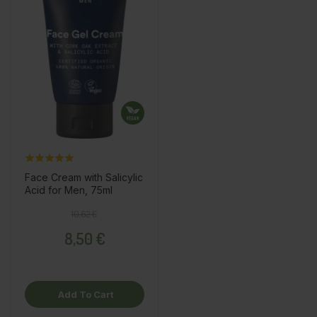
Face Cream with Salicylic
Acid for Men, 75ml
Regular price
Price
10,62 €
8,50 €
Add To Cart