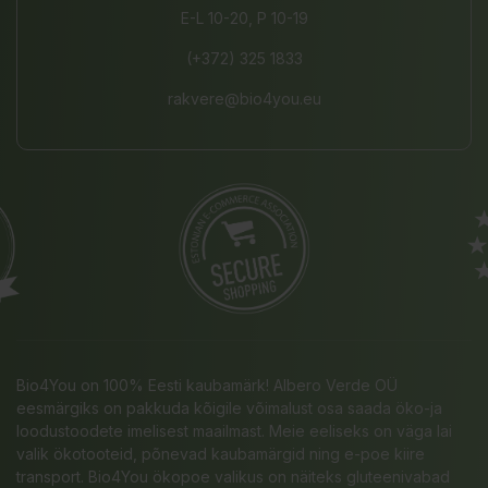
E-L 10-20, P 10-19
(+372) 325 1833
rakvere@bio4you.eu
Bio4You on 100% Eesti kaubamärk! Albero Verde OÜ
eesmärgiks on pakkuda kõigile võimalust osa saada öko-ja
loodustoodete imelisest maailmast. Meie eeliseks on väga lai
valik ökotooteid, põnevad kaubamärgid ning e-poe kiire
transport. Bio4You ökopoe valikus on näiteks gluteenivabad