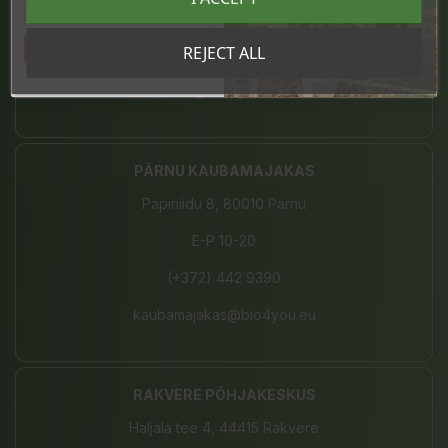
E-L 10-21, P 10-19
Tahan sooduskoodi!
REJECT ALL
(+372) 680 7787
tartu@bio4you.eu
PÄRNU KAUBAMAJAKAS
Papiniidu 8, 80010 Pärnu
E-P 10-20
(+372) 442 9390
kaubamajakas@bio4you.eu
RAKVERE PÕHJAKESKUS
Haljala tee 4, 44415 Rakvere