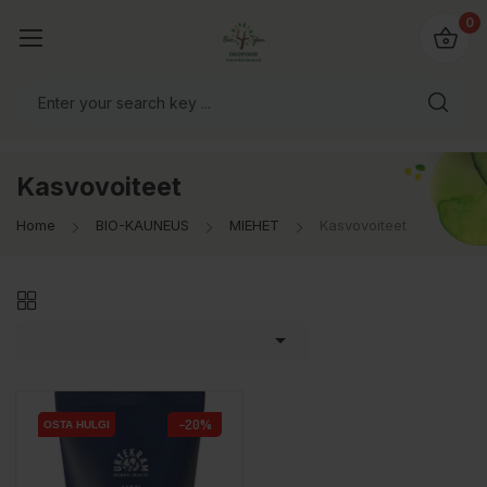
0
Kasvovoiteet
Home
BIO-KAUNEUS
MIEHET
Kasvovoiteet

−20%
OSTA HULGI
OSTA HULGI