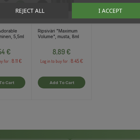
REJECT ALL
I ACCEPT
"Adorable
Ripsiväri "Maximum
ninen, 5,5ml
Volume", musta, 8ml
Price
Price
54 €
8,89 €
8.11 €
8.45 €
uy for :
Log in to buy for :
To Cart
Add To Cart