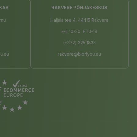
KAS
RAKVERE PÕHJAKESKUS
rnu
Haljala tee 4, 44415 Rakvere
E-L 10-20, P 10-19
(+372) 325 1833
u.eu
rakvere@bio4you.eu