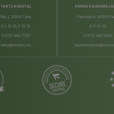
TARTU KVARTAL
PÄRNU KAUBAMAJA
Riia 2, 51004 Tartu
Papiniidu 8, 80010 Pä
E-L 10-21, P 10-19
E-P 10-20
(+372) 680 7787
(+372) 442 9390
tartu@bio4you.eu
kaubamajakas@bio4yo