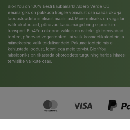
Bio4You on 100% Eesti kaubamärk! Albero Verde OÜ
eesmärgiks on pakkuda kõigile võimalust osa saada öko-ja
loodustoodete imelisest maailmast. Meie eeliseks on väga lai
valik ökotooteid, põnevad kaubamärgid ning e-poe kiire
transport. Bio4You ökopoe valikus on näiteks gluteenivabad
tooted, põnevad vegantooted, lai valik kosmeetikatooteid ja
mitmekesine valik toidulisandeid. Pakume tooteid mis ei
kahjustada loodust, loomi ega meie tervist. Bio4You
missiooniks on rikastada ökotoodete turgu ning harida inimesi
tervislike valikute osas.