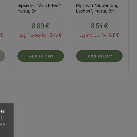
Ripsiväri "Multi Effect",
Ripsiväri "Super long
musta, 8ml
Lashes", musta, 8ml
Price
Price
8,89 €
8,54 €
 €
8.45 €
8.11 €
Log in to buy for :
Log in to buy for :
Add To Cart
Add To Cart
ces
ur
on.