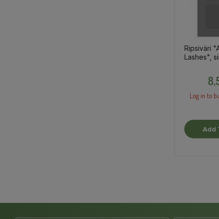
Ripsiväri 
Lashes", si
8,
Log in to b
Add 