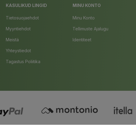
KASULIKUD LINGID
MINU KONTO
Tietosuojaehdot
Minu Konto
Myyntiehdot
Tellimuste Ajalugu
Meistä
Identiteet
Yhteystiedot
Tagastus Poliitika
Copyright ©
Bio4You
. All Rights Reserved