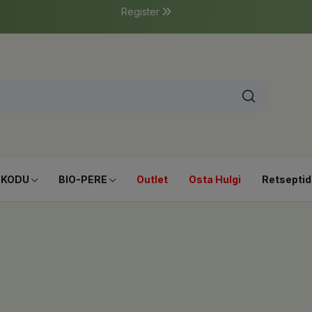
Register
-KODU
BIO-PERE
Outlet
Osta Hulgi
Retseptid