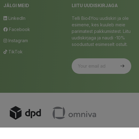
JÄLGI MEID
LIITU UUDISKIRJAGA
LinkedIn
Telli Bio4You uudiskiri ja ole
esimene, kes kuuleb meie
Facebook
parimatest pakkumistest. Liitu
uudiskirjaga ja naudi -10%
Instagram
soodustust esimeselt ostult.
TikTok