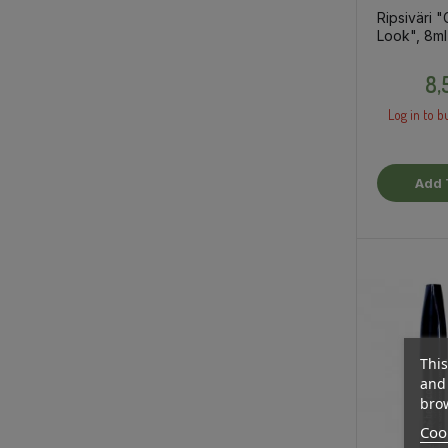
Ripsiväri 
Look", 8ml
8,
Log in to b
Add 
This
and 
brow
Cook