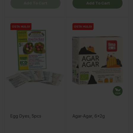
Add To Cart
Add To Cart
OSTA HULGI
OSTA HULGI
OSTA HULGI
OSTA HULGI
Egg Dyes, 5pcs
Agar-Agar, 6x2g
Price
Price