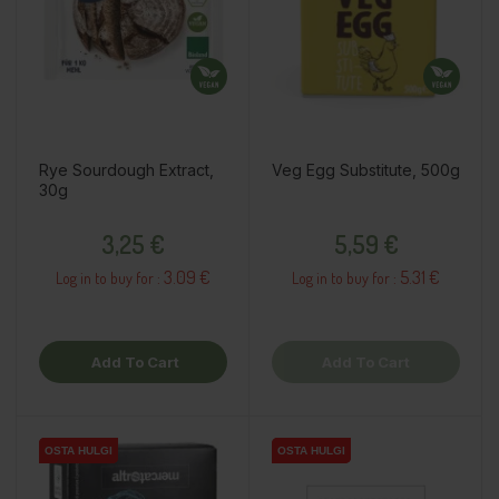
Rye Sourdough Extract,
Veg Egg Substitute, 500g
30g
Price
Price
3,25 €
5,59 €
3.09 €
5.31 €
Log in to buy for :
Log in to buy for :
Add To Cart
Add To Cart
OSTA HULGI
OSTA HULGI
OSTA HULGI
OSTA HULGI
OSTA HULGI