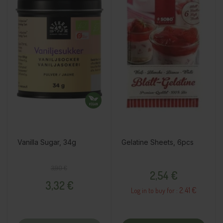
Vanilla Sugar, 34g
Gelatine Sheets, 6pcs
Regular price
Price
Price
3,90 €
2,54 €
3,32 €
2.41 €
Log in to buy for :