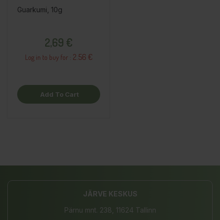
Guarkumi, 10g
Price
2,69 €
2.56 €
Log in to buy for :
Add To Cart
JÄRVE KESKUS
Pärnu mnt. 238, 11624 Tallinn