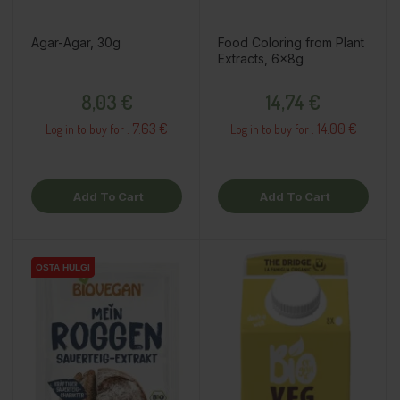
Agar-Agar, 30g
Food Coloring from Plant
Extracts, 6x8g
Price
Price
8,03 €
14,74 €
7.63 €
14.00 €
Log in to buy for :
Log in to buy for :
Add To Cart
Add To Cart
OSTA HULGI
OSTA HULGI