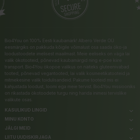
Bio4You on 100% Eesti kaubamärk! Albero Verde OÜ
eesmärgiks on pakkuda kõigile võimalust osa saada öko-ja
loodustoodete imelisest maailmast. Meie eeliseks on väga lai
valik ökotooteid, põnevad kaubamärgid ning e-poe kiire
transport. Bio4You ökopoe valikus on näiteks gluteenivabad
tooted, põnevad vegantooted, lai valik kosmeetikatooteid ja
mitmekesine valik toidulisandeid. Pakume tooteid mis ei
kahjustada loodust, loomi ega meie tervist. Bio4You missiooniks
on rikastada ökotoodete turgu ning harida inimesi tervislike
valikute osas.
KASULIKUD LINGID
keyboard_arrow_down
MINU KONTO
keyboard_arrow_down
JÄLGI MEID
keyboard_arrow_down
LIITU UUDISKIRJAGA
keyboard_arrow_down