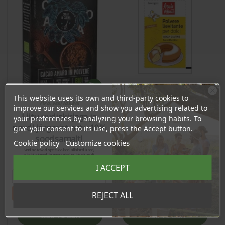
This website uses its own and third-party cookies to
Ära veel lahku!
improve our services and show you advertising related to
Liitu uudiskirjaga ja
your preferences by analyzing your browsing habits. To
naudi järgmist ostu 10%
give your consent to its use, press the Accept button.
Leivinjauhe, gluteeniton,
Cocoa Powder, 75g
soodsamalt!
3x18g
Cookie policy
Customize cookies
Sind ootavad spetsiaalsed allahindlused,
Price
eksklusiivsed kampaaniad ja kingitused!
Price
3,25 €
Registreeru e-maili aadressiga ja saad
4,90 €
I ACCEPT
sooduskoodi!
3.09 €
Log in to buy for :
4.65 €
Log in to buy for :
Tahan sooduskoodi!
REJECT ALL
Add To Cart
Add To Cart