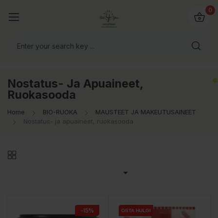
0
Nostatus- Ja Apuaineet,
Ruokasooda
Home
BIO-RUOKA
MAUSTEET JA MAKEUTUSAINEET
Nostatus- ja apuaineet, ruokasooda

−15%
OSTA HULGI
OSTA HULGI