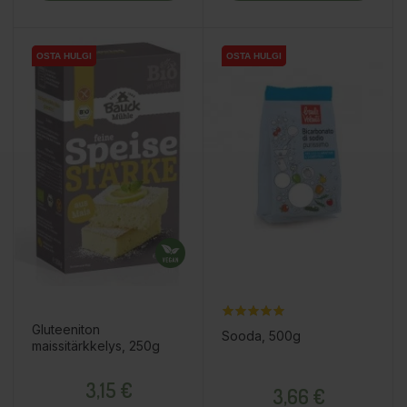
OSTA HULGI
OSTA HULGI
OSTA HULGI
OSTA HULGI
Gluteeniton
Sooda, 500g
maissitärkkelys, 250g
Price
Price
3,15 €
3,66 €