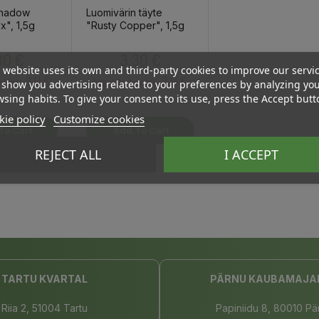
shadow
Luomivärin täyte
x", 1,5g
"Rusty Copper", 1,5g
Price
Price
30 €
3,30 €
 website uses its own and third-party cookies to improve our servi
3.14 €
3.14 €
uy for :
Log in to buy for :
show you advertising related to your preferences by analyzing yo
sing habits. To give your consent to its use, press the Accept butt
ie policy
Customize cookies
To Cart
Add To Cart
REJECT ALL
I ACCEPT
TARTU KVARTAL
PÄRNU KAUBAMAJA
Riia 2, 51004 Tartu
Papiniidu 8, 80010 Pä