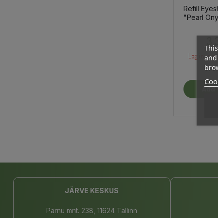
Refill Eye
"Pearl Ony
3,
This
Log in to b
and 
brow
Cook
Add 
JÄRVE KESKUS
Pärnu mnt. 238, 11624 Tallinn