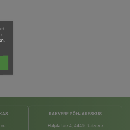
ces
ur
on.
KAS
RAKVERE PÕHJAKESKUS
rnu
Haljala tee 4, 44415 Rakvere