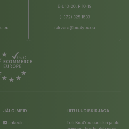
E-L 10-20, P 10-19
(+372) 325 1833
u.eu
rakvere@bio4you.eu
JÄLGI MEID
LIITU UUDISKIRJAGA
LinkedIn
Telli Bio4You uudiskiri ja ole
esimene, kes kuuleb meie