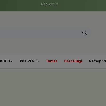
Register
-KODU
BIO-PERE
Outlet
Osta Hulgi
Retseptid