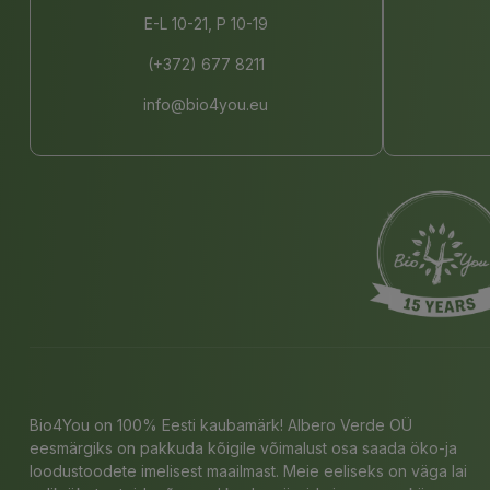
E-L 10-21, P 10-19
(+372) 677 8211
info@bio4you.eu
Bio4You on 100% Eesti kaubamärk! Albero Verde OÜ
eesmärgiks on pakkuda kõigile võimalust osa saada öko-ja
loodustoodete imelisest maailmast. Meie eeliseks on väga lai