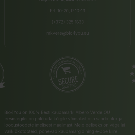
E-L 10-20, P 10-19
(+372) 325 1833
rakvere@bio4you.eu
Bio4You on 100% Eesti kaubamärk! Albero Verde OÜ
eesmärgiks on pakkuda kõigile võimalust osa saada öko-ja
loodustoodete imelisest maailmast. Meie eeliseks on väga lai
valik ökotooteid, põnevad kaubamärgid ning e-poe kiire