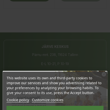
JÄRVE KESKUS
Pärnu mnt. 238, 11624 Tallinn
E-L 10-21, P 10-19
(+372) 677 8211
This website uses its own and third-party cookies to
Ära veel lahku!
info@bio4you.eu
improve our services and show you advertising related to
Liitu uudiskirjaga ja
your preferences by analyzing your browsing habits. To
naudi järgmist ostu 10%
give your consent to its use, press the Accept button.
soodsamalt!
Cookie policy
Customize cookies
TARTU KVARTAL
Sind ootavad spetsiaalsed allahindlused,
eksklusiivsed kampaaniad ja kingitused!
Registreeru e-maili aadressiga ja saad
Riia 2, 51004 Tartu