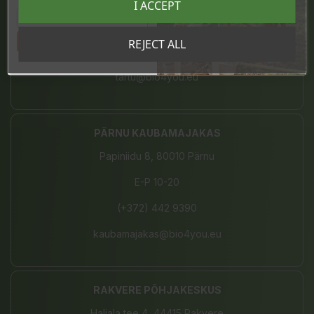
I ACCEPT
sooduskoodi!
E-L 10-21, P 10-19
Tahan sooduskoodi!
REJECT ALL
(+372) 680 7787
tartu@bio4you.eu
PÄRNU KAUBAMAJAKAS
Papiniidu 8, 80010 Pärnu
E-P 10-20
(+372) 442 9390
kaubamajakas@bio4you.eu
RAKVERE PÕHJAKESKUS
Haljala tee 4, 44415 Rakvere