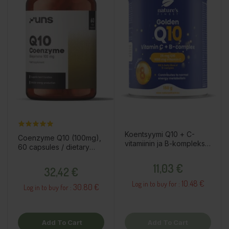
Koentsyymi Q10 + C-
Coenzyme Q10 (100mg),
vitamiinin ja B-kompleksin
60 capsules / dietary
juomajauhe, 150g /
supplement
Price
ravintolisä
Price
11,03 €
32,42 €
10.48 €
Log in to buy for :
30.80 €
Log in to buy for :
Add To Cart
Add To Cart