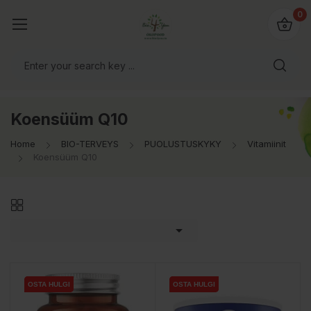
0
Koensüüm Q10
Home
BIO-TERVEYS
PUOLUSTUSKYKY
Vitamiinit
Koensüüm Q10

OSTA HULGI
OSTA HULGI
OSTA HULGI
OSTA HULGI