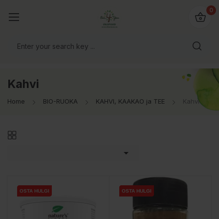
0
Kahvi
Home
BIO-RUOKA
KAHVI, KAAKAO ja TEE
Kahvi

OSTA HULGI
OSTA HULGI
OSTA HULGI
OSTA HULGI
OSTA HULGI