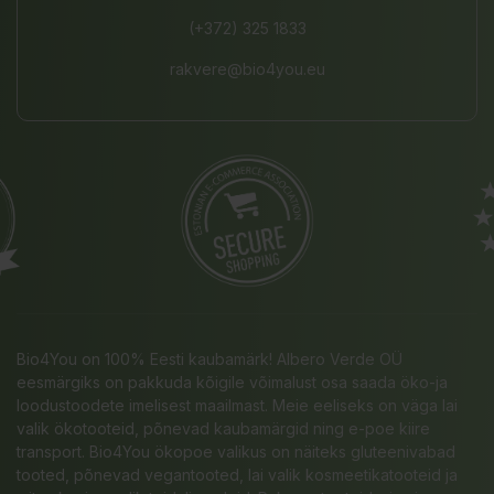
(+372) 325 1833
rakvere@bio4you.eu
Bio4You on 100% Eesti kaubamärk! Albero Verde OÜ
eesmärgiks on pakkuda kõigile võimalust osa saada öko-ja
loodustoodete imelisest maailmast. Meie eeliseks on väga lai
valik ökotooteid, põnevad kaubamärgid ning e-poe kiire
transport. Bio4You ökopoe valikus on näiteks gluteenivabad
tooted, põnevad vegantooted, lai valik kosmeetikatooteid ja