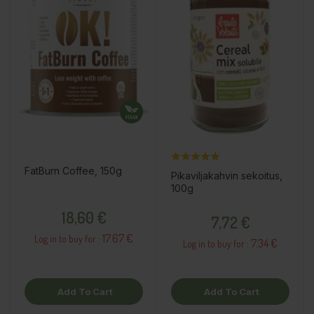
FatBurn Coffee, 150g
Pikaviljakahvin sekoitus,
100g
Price
Price
18,60 €
7,72 €
17.67 €
Log in to buy for :
7.34 €
Log in to buy for :
Add To Cart
Add To Cart