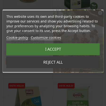
This website uses its own and third-party cookies to
Ära veel lahku!
improve our services and show you advertising related to
Liitu uudiskirjaga ja
your preferences by analyzing your browsing habits. To
Kofeiinittomat kahvipavut,
Decaffeinated Instant
naudi järgmist ostu 10%
give your consent to its use, press the Accept button.
500g
Coffee, 100g
soodsamalt!
Cookie policy
Customize cookies
Price
Price
30,09 €
Sind ootavad spetsiaalsed allahindlused,
20,90 €
eksklusiivsed kampaaniad ja kingitused!
Registreeru e-maili aadressiga ja saad
I ACCEPT
28.58 €
sooduskoodi!
Log in to buy for :
19.85 €
Log in to buy for :
Tahan sooduskoodi!
REJECT ALL
Add To Cart
Add To Cart
OSTA HULGI
OSTA HULGI
OSTA HULGI
OSTA HULGI
OSTA HULGI
OSTA HULGI