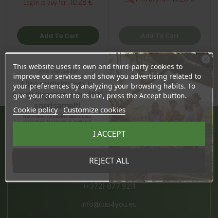
10.28 €
Log in to buy for :
Add To Cart
Add To Cart
This website uses its own and third-party cookies to
Ära veel lahku!
improve our services and show you advertising related to
Liitu uudiskirjaga ja
your preferences by analyzing your browsing habits. To
naudi järgmist ostu 10%
give your consent to its use, press the Accept button.
soodsamalt!
Cookie policy
Customize cookies
Sind ootavad spetsiaalsed allahindlused,
eksklusiivsed kampaaniad ja kingitused!
Registreeru e-maili aadressiga ja saad
I ACCEPT
sooduskoodi!
JÄRVE KESKUS
Pärnu mnt. 238, 11624 Tallinn
Tahan sooduskoodi!
REJECT ALL
E-L 10-21, P 10-19
(+372) 677 8211
info@bio4you.eu