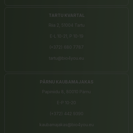
TARTU KVARTAL
Riia 2, 51004 Tartu
E-L 10-21, P 10-19
(+372) 680 7787
tartu@bio4you.eu
PÄRNU KAUBAMAJAKAS
Papiniidu 8, 80010 Pärnu
E-P 10-20
(+372) 442 9390
kaubamajakas@bio4you.eu