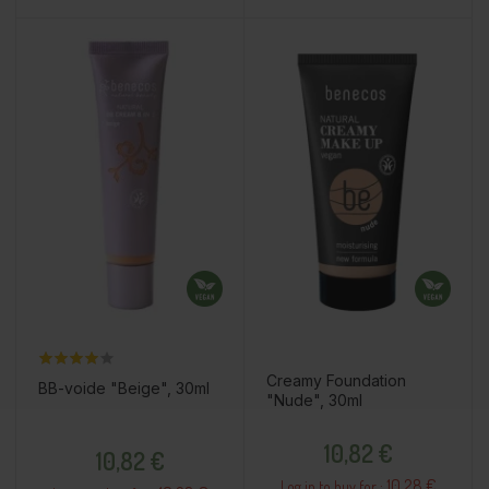
Creamy Foundation
BB-voide "Beige", 30ml
"Nude", 30ml
Price
Price
10,82 €
10,82 €
10.28 €
Log in to buy for :