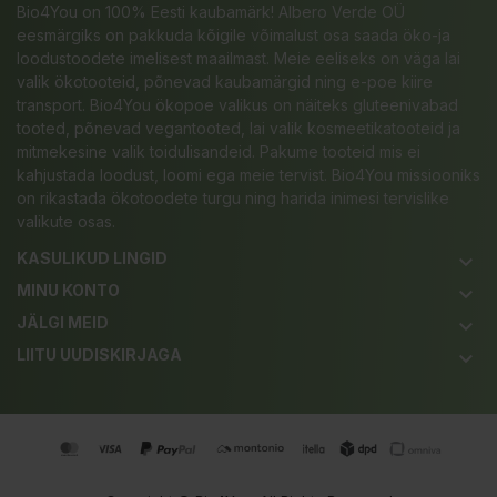
Bio4You on 100% Eesti kaubamärk! Albero Verde OÜ
eesmärgiks on pakkuda kõigile võimalust osa saada öko-ja
loodustoodete imelisest maailmast. Meie eeliseks on väga lai
valik ökotooteid, põnevad kaubamärgid ning e-poe kiire
transport. Bio4You ökopoe valikus on näiteks gluteenivabad
tooted, põnevad vegantooted, lai valik kosmeetikatooteid ja
mitmekesine valik toidulisandeid. Pakume tooteid mis ei
kahjustada loodust, loomi ega meie tervist. Bio4You missiooniks
on rikastada ökotoodete turgu ning harida inimesi tervislike
valikute osas.
KASULIKUD LINGID
keyboard_arrow_down
MINU KONTO
keyboard_arrow_down
JÄLGI MEID
keyboard_arrow_down
LIITU UUDISKIRJAGA
keyboard_arrow_down