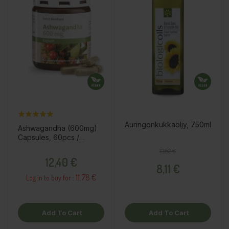
Auringonkukkaöljy, 750ml
Ashwagandha (600mg)
Capsules, 60pcs /
dietary supplement
Regular price
Price
13,52 €
Price
12,40 €
8,11 €
11.78 €
Log in to buy for :
Add To Cart
Add To Cart