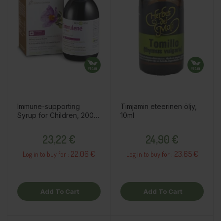
Immune-supporting
Timjamin eteerinen öljy,
Syrup for Children, 200ml
10ml
/ dietary supplement
Price
Price
23,22 €
24,90 €
22.06 €
23.65 €
Log in to buy for :
Log in to buy for :
Add To Cart
Add To Cart