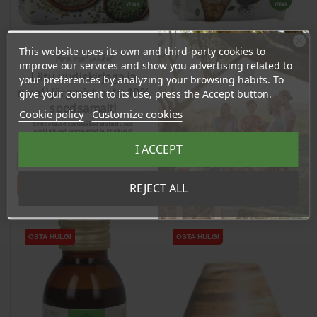
This website uses its own and third-party cookies to
Ära veel lahku!
Lentils, Green, 400g
Seesaminsiemenet, 250g
improve our services and show you advertising related to
Liitu uudiskirjaga ja
your preferences by analyzing your browsing habits. To
naudi järgmist ostu 10%
give your consent to its use, press the Accept button.
Price
Price
6,81 €
5,49 €
soodsamalt!
Cookie policy
Customize cookies
6.47 €
5.21 €
Sind ootavad spetsiaalsed allahindlused,
Log in to buy for :
Log in to buy for :
eksklusiivsed kampaaniad ja kingitused!
Registreeru e-maili aadressiga ja saad
I ACCEPT
sooduskoodi!
Add To Cart
Add To Cart
Tahan sooduskoodi!
REJECT ALL
OSTA HULGI
OSTA HULGI
OSTA HULGI