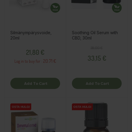
Silmänympärysvoide,
Soothing Oil Serum with
20ml
CBD, 30ml
Price
Regular price
Price
39,00 €
21,80 €
33,15 €
20.71 €
Log in to buy for :
Add To Cart
Add To Cart
OSTA HULGI
OSTA HULGI
OSTA HULGI
OSTA HULGI