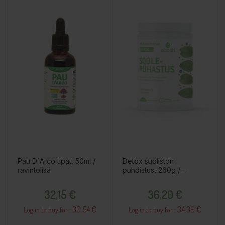
Pau D´Arco tipat, 50ml /
Detox suoliston
ravintolisä
puhdistus, 260g /
ravintolisä
Price
Price
32,15 €
36,20 €
30.54 €
34.39 €
Log in to buy for :
Log in to buy for :