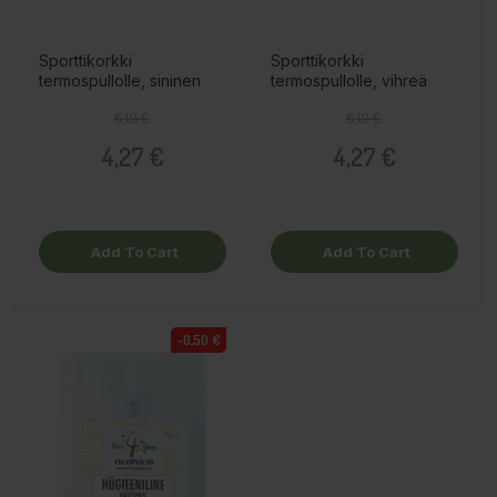
Sporttikorkki
Sporttikorkki
termospullolle, sininen
termospullolle, vihreä
Regular price
Price
Regular price
Price
6,10 €
6,10 €
4,27 €
4,27 €
Add To Cart
Add To Cart
-0,50 €