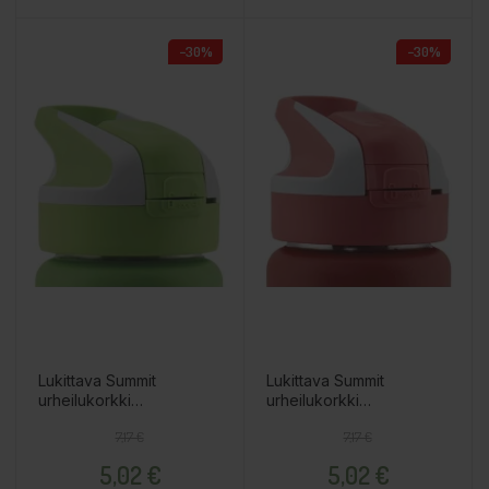
−30%
−30%
Lukittava Summit
Lukittava Summit
urheilukorkki
urheilukorkki
leveäsuiselle
leveäsuiselle
Regular price
Price
Regular price
Price
7,17 €
7,17 €
termospullolle, vihreä
termospullolle, punainen
5,02 €
5,02 €