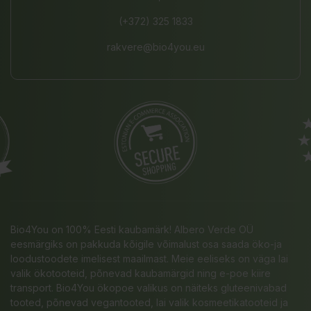
(+372) 325 1833
rakvere@bio4you.eu
Bio4You on 100% Eesti kaubamärk! Albero Verde OÜ
eesmärgiks on pakkuda kõigile võimalust osa saada öko-ja
loodustoodete imelisest maailmast. Meie eeliseks on väga lai
valik ökotooteid, põnevad kaubamärgid ning e-poe kiire
transport. Bio4You ökopoe valikus on näiteks gluteenivabad
tooted, põnevad vegantooted, lai valik kosmeetikatooteid ja