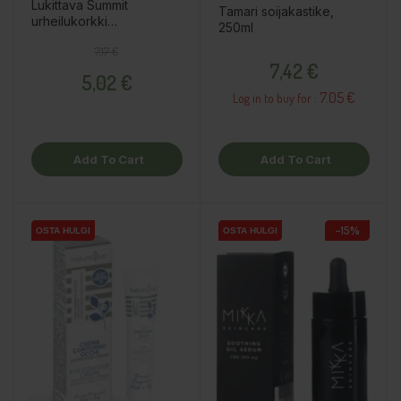
Lukittava Summit
Tamari soijakastike,
urheilukorkki
250ml
leveäsuiselle
Regular price
Price
7,17 €
termospullolle, kirkas
Price
7,42 €
pinkki
5,02 €
7.05 €
Log in to buy for :
Add To Cart
Add To Cart
−15%
OSTA HULGI
OSTA HULGI
OSTA HULGI
OSTA HULGI