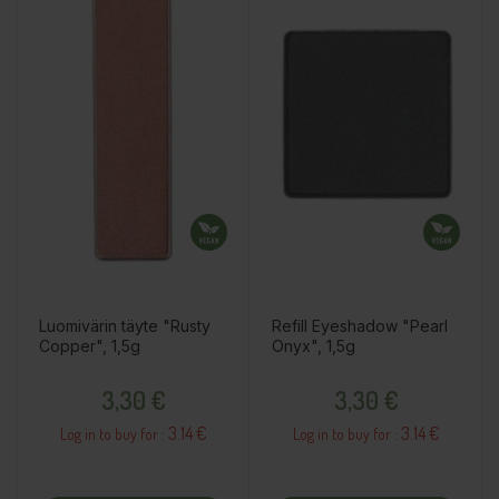
Luomivärin täyte "Rusty
Refill Eyeshadow "Pearl
Copper", 1,5g
Onyx", 1,5g
Price
Price
3,30 €
3,30 €
3.14 €
3.14 €
Log in to buy for :
Log in to buy for :