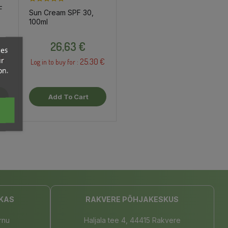
F
Sun Cream SPF 30,
100ml
Price
26,63 €
ces
 €
ur
25.30 €
Log in to buy for :
on.
Add To Cart
KAS
RAKVERE PÕHJAKESKUS
rnu
Haljala tee 4, 44415 Rakvere