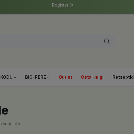
Register
-KODU
BIO-PERE
Outlet
Osta Hulgi
Retseptid
le
 vartalolle