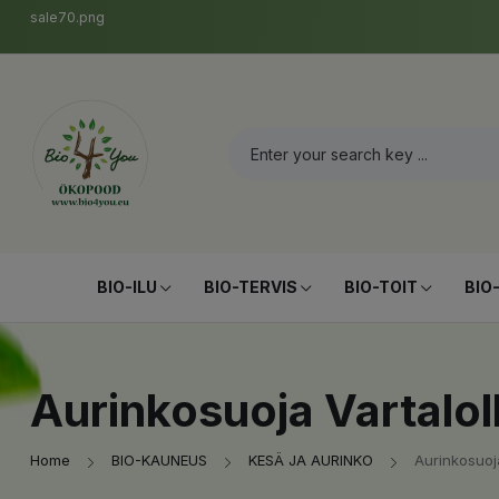
sale70.png
BIO-ILU
BIO-TERVIS
BIO-TOIT
BIO
Aurinkosuoja Vartalol
Home
BIO-KAUNEUS
KESÄ JA AURINKO
Aurinkosuoja