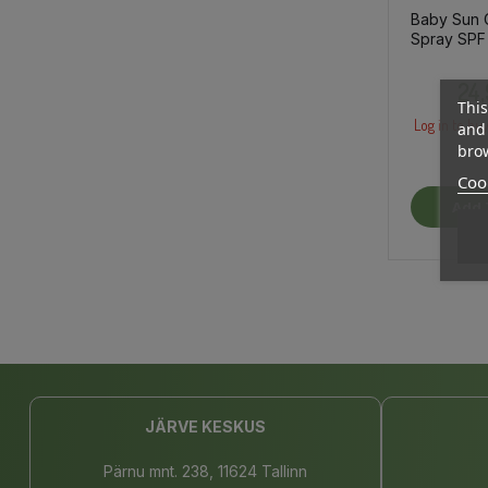
Baby Sun 
Spray SPF
Fragrance 
24
This
Log in to buy
and 
brow
Cook
Add 
JÄRVE KESKUS
Pärnu mnt. 238, 11624 Tallinn