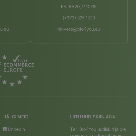
E-L 10-20, P 10-19
(+372) 325 1833
u.eu
rakvere@bio4you.eu
JÄLGI MEID
LIITU UUDISKIRJAGA
LinkedIn
Telli Bio4You uudiskiri ja ole
esimene, kes kuuleb meie