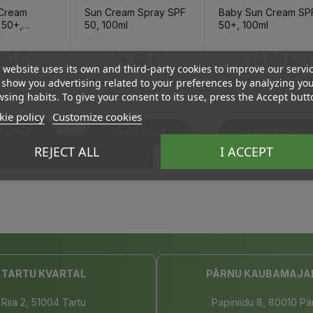
Cream
Sun Cream Spray SPF
Baby Sun Cream SP
 50+,
50, 100ml
50+, 100ml
Free, 100ml
Price
Price
Price
,90 €
24,50 €
25,90 €
 website uses its own and third-party cookies to improve our servi
23.65 €
23.28 €
24.61
 for :
Log in to buy for :
Log in to buy for :
show you advertising related to your preferences by analyzing yo
sing habits. To give your consent to its use, press the Accept butt
ie policy
Customize cookies
To Cart
Add To Cart
Add To Cart
REJECT ALL
I ACCEPT
TARTU KVARTAL
PÄRNU KAUBAMAJA
Riia 2, 51004 Tartu
Papiniidu 8, 80010 Pä