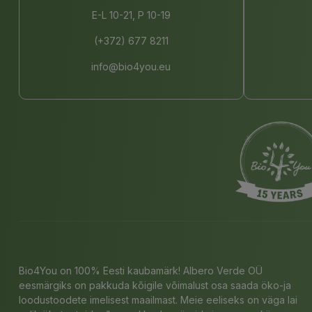
E-L 10-21, P 10-19
(+372) 677 8211
info@bio4you.eu
Bio4You on 100% Eesti kaubamärk! Albero Verde OÜ
eesmärgiks on pakkuda kõigile võimalust osa saada öko-ja
loodustoodete imelisest maailmast. Meie eeliseks on väga lai