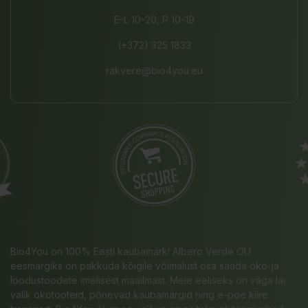
E-L 10-20, P 10-19
(+372) 325 1833
rakvere@bio4you.eu
Bio4You on 100% Eesti kaubamärk! Albero Verde OÜ
eesmärgiks on pakkuda kõigile võimalust osa saada öko-ja
loodustoodete imelisest maailmast. Meie eeliseks on väga lai
valik ökotooteid, põnevad kaubamärgid ning e-poe kiire