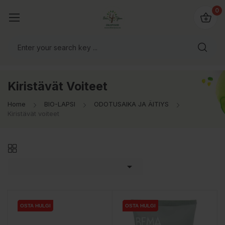
0
Kiristävät Voiteet
Home
BIO-LAPSI
ODOTUSAIKA JA ÄITIYS
Kiristävät voiteet

OSTA HULGI
OSTA HULGI
OSTA HULGI
OSTA HULGI