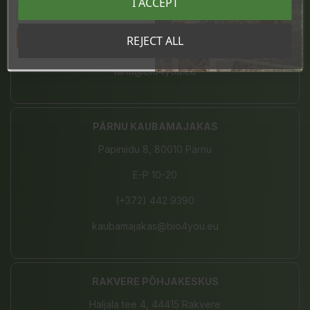
I ACCEPT
E-L 10-21, P 10-19
Tahan sooduskoodi!
REJECT ALL
(+372) 680 7787
tartu@bio4you.eu
PÄRNU KAUBAMAJAKAS
Papiniidu 8, 80010 Pärnu
E-P 10-20
(+372) 442 9390
kaubamajakas@bio4you.eu
RAKVERE PÕHJAKESKUS
Haljala tee 4, 44415 Rakvere