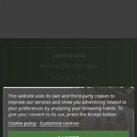
JÄRVE KESKUS
Pärnu mnt. 238, 11624 Tallinn
E-L 10-21, P 10-19
(+372) 677 8211
This website uses its own and third-party cookies to
Ära veel lahku!
info@bio4you.eu
improve our services and show you advertising related to
Liitu uudiskirjaga ja
your preferences by analyzing your browsing habits. To
naudi järgmist ostu 10%
give your consent to its use, press the Accept button.
soodsamalt!
Cookie policy
Customize cookies
TARTU KVARTAL
Sind ootavad spetsiaalsed allahindlused,
eksklusiivsed kampaaniad ja kingitused!
Riia 2, 51004 Tartu
Registreeru e-maili aadressiga ja saad
sooduskoodi!