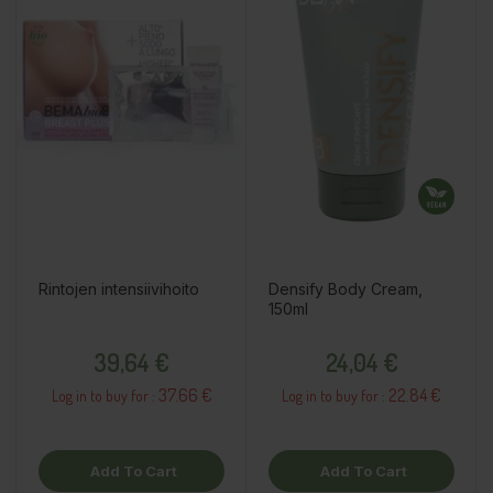
Rintojen intensiivihoito
Densify Body Cream,
150ml
Price
Price
39,64 €
24,04 €
37.66 €
22.84 €
Log in to buy for :
Log in to buy for :
Add To Cart
Add To Cart