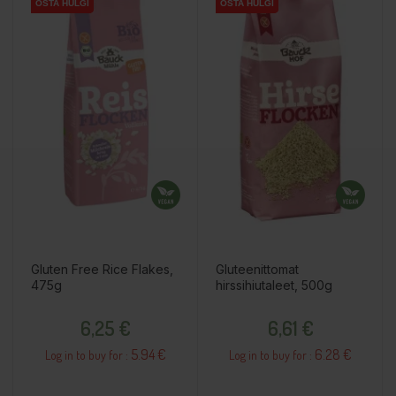
OSTA HULGI
OSTA HULGI
OSTA HULGI
OSTA HULGI
OSTA HULGI
OSTA HULGI
Gluten Free Rice Flakes,
Gluteenittomat
475g
hirssihiutaleet, 500g
Price
Price
6,25 €
6,61 €
5.94 €
6.28 €
Log in to buy for :
Log in to buy for :