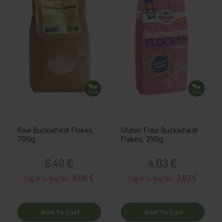
Raw Buckwheat Flakes,
Gluten Free Buckwheat
700g
Flakes, 250g
Price
Price
6,40 €
4,03 €
6.08 €
3.83 €
Log in to buy for :
Log in to buy for :
Add To Cart
Add To Cart