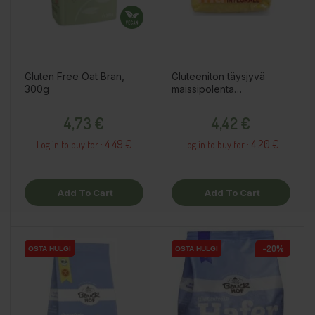
Gluten Free Oat Bran,
Gluteeniton täysjyvä
300g
maissipolenta
pikakeittämiseen, 500g
Price
Price
4,73 €
4,42 €
4.49 €
4.20 €
Log in to buy for :
Log in to buy for :
Add To Cart
Add To Cart
−20%
OSTA HULGI
OSTA HULGI
OSTA HULGI
OSTA HULGI
OSTA HULGI
OSTA HULGI