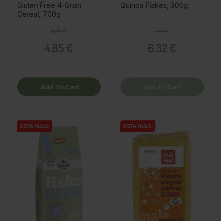
Gluten Free 4-Grain
Quinoa Flakes, 300g
Cereal, 700g
Regular price
Price
Regular price
Price
5,70 €
7,44 €
4,85 €
6,32 €
Add To Cart
Add To Cart
OSTA HULGI
OSTA HULGI
OSTA HULGI
OSTA HULGI