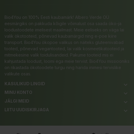
Bio4You on 100% Eesti kaubamärk! Albero Verde OÜ
eesmärgiks on pakkuda kõigile võimalust osa saada öko-ja
loodustoodete imelisest maailmast. Meie eeliseks on väga lai
valik ökotooteid, põnevad kaubamärgid ning e-poe kiire
transport. Bio4You ökopoe valikus on näiteks gluteenivabad
tooted, põnevad vegantooted, lai valik kosmeetikatooteid ja
mitmekesine valik toidulisandeid. Pakume tooteid mis ei
kahjustada loodust, loomi ega meie tervist. Bio4You missiooniks
on rikastada ökotoodete turgu ning harida inimesi tervislike
valikute osas.
KASULIKUD LINGID
keyboard_arrow_down
MINU KONTO
keyboard_arrow_down
JÄLGI MEID
keyboard_arrow_down
LIITU UUDISKIRJAGA
keyboard_arrow_down