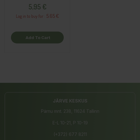
Price
5,95 €
5.65 €
Log in to buy for :
Add To Cart
JÄRVE KESKUS
Pärnu mnt. 238, 11624 Tallinn
E-L 10-21, P 10-19
(+372) 677 8211