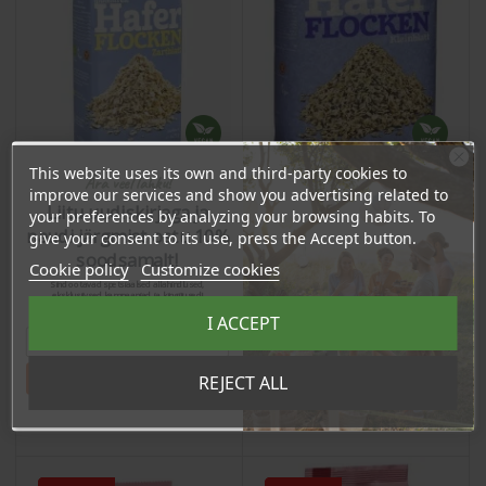
This website uses its own and third-party cookies to
Ära veel lahku!
improve our services and show you advertising related to
Liitu uudiskirjaga ja
your preferences by analyzing your browsing habits. To
Gluteenittomat hienot
Gluteenittomat
naudi järgmist ostu 10%
give your consent to its use, press the Accept button.
kaurahiutaleet, 425g
kaurahiutaleet, 1kg
soodsamalt!
Cookie policy
Customize cookies
Price
Regular price
Price
9,00 €
Sind ootavad spetsiaalsed allahindlused,
4,95 €
eksklusiivsed kampaaniad ja kingitused!
Registreeru e-maili aadressiga ja saad
7,20 €
I ACCEPT
sooduskoodi!
4.70 €
Log in to buy for :
Tahan sooduskoodi!
REJECT ALL
Add To Cart
Add To Cart