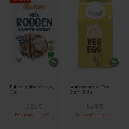
OSTA HULGI
OSTA HULGI
Rukkijuuretise ekstrakt,
Munaasendaja "Veg
30g
Egg", 500g
Hind
Hind
3,25 €
5,59 €
3.09 €
5.31 €
Püsikliendi hind :
Püsikliendi hind :