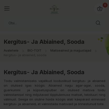
0
Kergitus- Ja Abiained, Sooda
Avalehele
BIO-TOIT
Maitseained ja magustajad
Kergitus- ja abiained, sooda
Kergitus- Ja Abiained, Sooda
Toidu valmistamiseks vajalikud looduslikud kergitus- ja abiained
on olulised igas köögis. Abiained nagu agar-agar, sooda,
guarkummi ja küpsetuspulber on olulised maitsva toidu
valmistamisel ning mõjutavad lõpptulemuse maitset, tekstuuri ning
välimust. Seega on oluline hoida köögis alati käepärast erinevaid
kergitus- ja abiaineid, et valmistada maitsvaid ja õnnestunud toite.