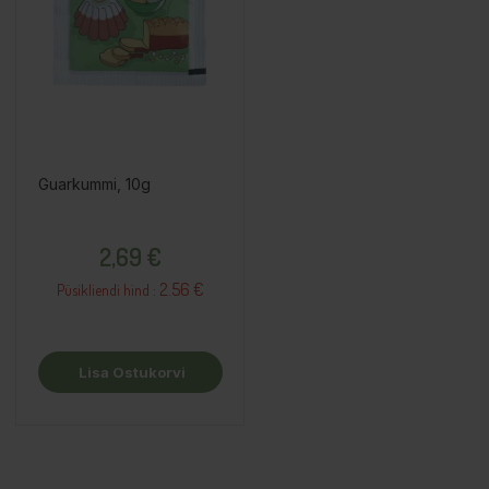
Guarkummi, 10g
Hind
2,69 €
2.56 €
Püsikliendi hind :
Lisa Ostukorvi