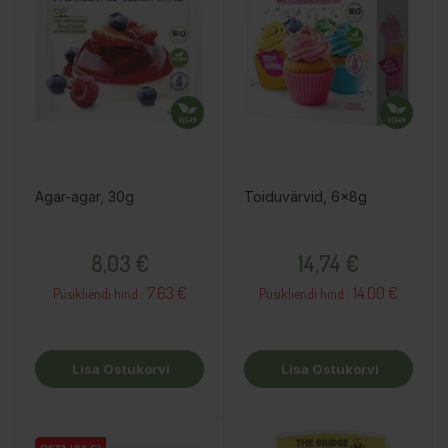
Agar-agar, 30g
Toiduvärvid, 6x8g
Hind
Hind
8,03 €
14,74 €
7.63 €
14.00 €
Püsikliendi hind :
Püsikliendi hind :
Lisa Ostukorvi
Lisa Ostukorvi