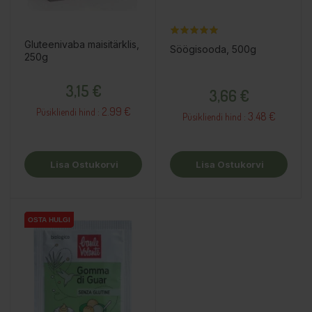
Gluteenivaba maisitärklis,
Söögisooda, 500g
250g
Hind
Hind
3,15 €
3,66 €
2.99 €
Püsikliendi hind :
3.48 €
Püsikliendi hind :
Lisa Ostukorvi
Lisa Ostukorvi
OSTA HULGI
OSTA HULGI