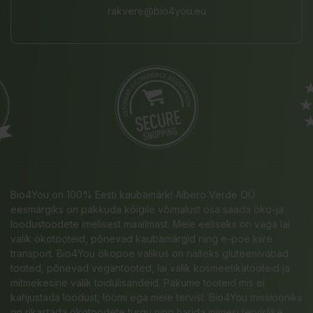
rakvere@bio4you.eu
Bio4You on 100% Eesti kaubamärk! Albero Verde OÜ
eesmärgiks on pakkuda kõigile võimalust osa saada öko-ja
loodustoodete imelisest maailmast. Meie eeliseks on väga lai
valik ökotooteid, põnevad kaubamärgid ning e-poe kiire
transport. Bio4You ökopoe valikus on näiteks gluteenivabad
tooted, põnevad vegantooted, lai valik kosmeetikatooteid ja
mitmekesine valik toidulisandeid. Pakume tooteid mis ei
kahjustada loodust, loomi ega meie tervist. Bio4You missiooniks
on rikastada ökotoodete turgu ning harida inimesi tervislike