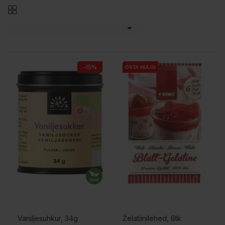

−15%
OSTA HULGI
OSTA HULGI
Vaniljesuhkur, 34g
Želatiinilehed, 6tk