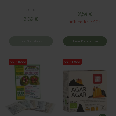
Tavahind
Hind
Hind
3,90 €
2,54 €
3,32 €
2.41 €
Püsikliendi hind :
Lisa Ostukorvi
Lisa Ostukorvi
OSTA HULGI
OSTA HULGI
OSTA HULGI
OSTA HULGI