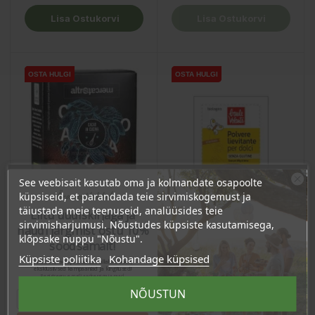
Lisa Ostukorvi
Lisa Ostukorvi
OSTA HULGI
OSTA HULGI
OSTA HULGI
OSTA HULGI
OSTA HULGI
See veebisait kasutab oma ja kolmandate osapoolte
Ära veel lahku!
küpsiseid, et parandada teie sirvimiskogemust ja
täiustada meie teenuseid, analüüsides teie
Liitu uudiskirjaga ja
sirvimisharjumusi. Nõustudes küpsiste kasutamisega,
naudi järgmist ostu 10%
klõpsake nuppu "Nõustu".
soodsamalt!
Küpsiste poliitika
Kohandage küpsised
Sind ootavad spetsiaalsed allahindlused,
eksklusiivsed kampaaniad ja kingitused!
Registreeru e-maili aadressiga ja saad
sooduskoodi!
Gluteenivaba
Mõrukakaopulber, 75g
NÕUSTUN
küpsetuspulber, 3x18g