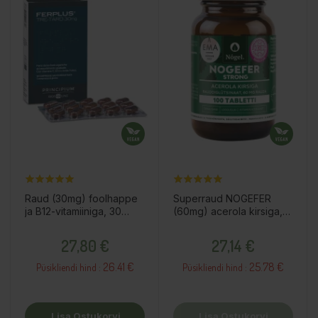
Raud (30mg) foolhappe
Superraud NOGEFER
ja B12-vitamiiniga, 30
(60mg) acerola kirsiga,
tabletti / toidulisand
100 tabletti / toidulisand
Hind
Hind
27,80 €
27,14 €
26.41 €
25.78 €
Püsikliendi hind :
Püsikliendi hind :
Lisa Ostukorvi
Lisa Ostukorvi