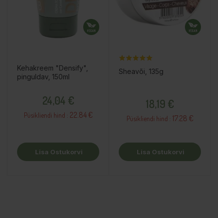
Kehakreem "Densify",
Sheavõi, 135g
pinguldav, 150ml
Hind
Hind
24,04 €
18,19 €
22.84 €
Püsikliendi hind :
17.28 €
Püsikliendi hind :
Lisa Ostukorvi
Lisa Ostukorvi