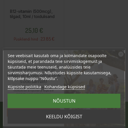
B12-vitamiin (500mcg),
tilgad, 10ml / toidulisand
Hind
25,10 €
23.85 €
Püsikliendi hind :
See veebisait kasutab oma ja kolmandate osapoolte
Ära veel lahku!
Lisa Ostukorvi
küpsiseid, et parandada teie sirvimiskogemust ja
täiustada meie teenuseid, analüüsides teie
Liitu uudiskirjaga ja
sirvimisharjumusi. Nõustudes küpsiste kasutamisega,
naudi järgmist ostu 10%
klõpsake nuppu "Nõustu".
soodsamalt!
Küpsiste poliitika
Kohandage küpsised
Sind ootavad spetsiaalsed allahindlused,
eksklusiivsed kampaaniad ja kingitused!
Registreeru e-maili aadressiga ja saad
sooduskoodi!
NÕUSTUN
Tahan sooduskoodi!
KEELDU KÕIGIST
JÄRVE KESKUS
Pärnu mnt. 238, 11624 Tallinn