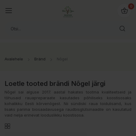
0
Avalehele
Bränd
Nôgel
Loetle tooted brändi Nôgel järgi
Nôgel sai alguse 2017. aastal hakates tootma kvaliteetseid ja
tõhusaid rauapreparaate kasutades põhiliseks koostisosaks
kohalikku Eesti kõrvenõgest. Nii sündiski raua toidulisand, kus
lisaks parima biosaadavusega raudbisglütsinaadile on kasutatud
vaid nelja erinevat looduslikku koostisosa.