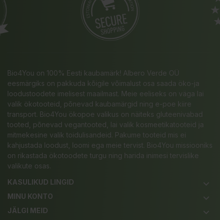
Bio4You on 100% Eesti kaubamärk! Albero Verde OÜ
eesmärgiks on pakkuda kõigile võimalust osa saada öko-ja
loodustoodete imelisest maailmast. Meie eeliseks on väga lai
valik ökotooteid, põnevad kaubamärgid ning e-poe kiire
transport. Bio4You ökopoe valikus on näiteks gluteenivabad
tooted, põnevad vegantooted, lai valik kosmeetikatooteid ja
mitmekesine valik toidulisandeid. Pakume tooteid mis ei
kahjustada loodust, loomi ega meie tervist. Bio4You missiooniks
on rikastada ökotoodete turgu ning harida inimesi tervislike
valikute osas.
KASULIKUD LINGID
keyboard_arrow_down
MINU KONTO
keyboard_arrow_down
JÄLGI MEID
keyboard_arrow_down