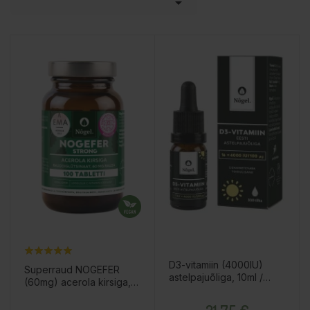

D3-vitamiin (4000IU)
Superraud NOGEFER
astelpajuõliga, 10ml /
(60mg) acerola kirsiga,
toidulisand
100 tabletti / toidulisand
Hind
Hind