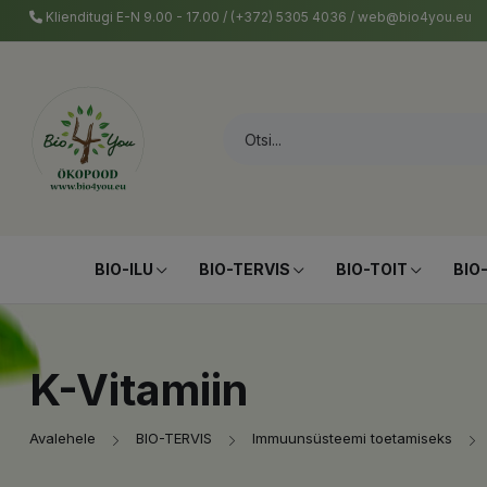
Klienditugi E-N 9.00 - 17.00 / (+372) 5305 4036 / web@bio4you.eu
BIO-ILU
BIO-TERVIS
BIO-TOIT
BIO
K-Vitamiin
Avalehele
BIO-TERVIS
Immuunsüsteemi toetamiseks