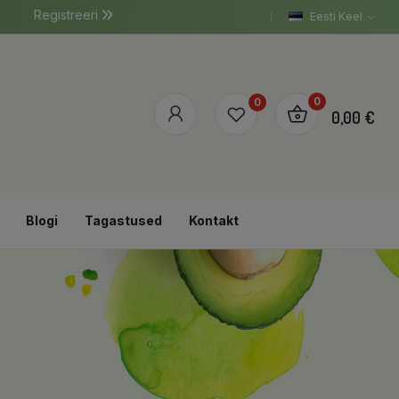
Registreeri
Eesti Keel
0
0
0,00 €
Blogi
Tagastused
Kontakt