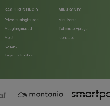
KASULIKUD LINGID
MINU KONTO
Privaatsustingimused
Minu Konto
Müügitingimused
Tellimuste Ajalugu
Meist
Identiteet
Kontakt
Tagastus Poliitika