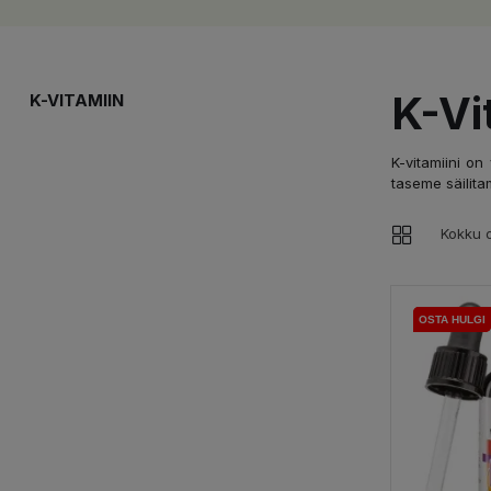
K-Vi
K-VITAMIIN
K-vitamiini on
taseme säilita
Kokku o
OSTA HULGI
OSTA HULGI