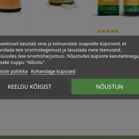
3 (25mcg) +
K2-vitamiin (200mcg),
Liposoomne K2
veebisait kasutab oma ja kolmandate osapoolte küpsiseid, et
 tilgad,
120 kapslit / toidulisand
(90mcg) + D3
ulisand
ndada teie sirvimiskogemust ja täiustada meie teenuseid,
(2000IU), 60ml /
Hind
Hind
üüsides teie sirvimisharjumusi. Nõustudes küpsiste kasutamisega
Hind
95 €
32,63 €
toidulisand
30,59 €
psake nuppu "Nõustu".
32.25 €
30.99 €
ind :
Püsikliendi hind :
29.06
Püsikliendi hind :
iste poliitika
Kohandage küpsised
KEELDU KÕIGIST
NÕUSTUN
stukorvi
Lisa Ostukorvi
Lisa Ostukorvi