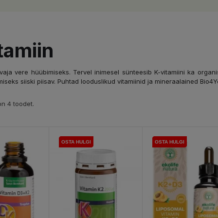
tamiin
 vaja vere hüübimiseks. Tervel inimesel sünteesib K-vitamiini ka organ
miseks siiski piisav. Puhtad looduslikud vitamiinid ja mineraalained Bio
n 4 toodet.
OSTA HULGI
OSTA HULGI
OSTA HULGI
OSTA HULGI