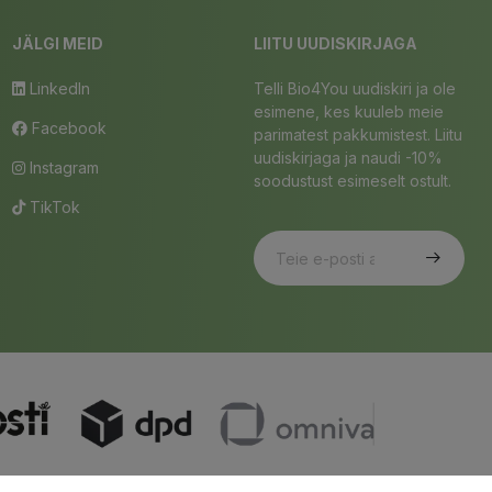
JÄLGI MEID
LIITU UUDISKIRJAGA
LinkedIn
Telli Bio4You uudiskiri ja ole
esimene, kes kuuleb meie
Facebook
parimatest pakkumistest. Liitu
uudiskirjaga ja naudi -10%
Instagram
soodustust esimeselt ostult.
TikTok