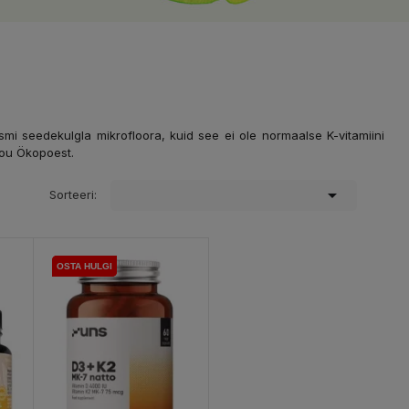
ismi seedekulgla mikrofloora, kuid see ei ole normaalse K-vitamiini
4You Ökopoest.

Sorteeri:
OSTA HULGI
OSTA HULGI