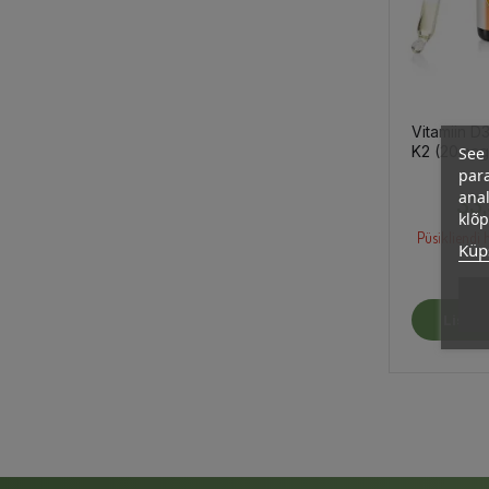
Vitamiin D
See 
K2 (20mcg)
30ml / toid
para
anal
33,
klõ
Püsikliendi h
Küps
Lisa O