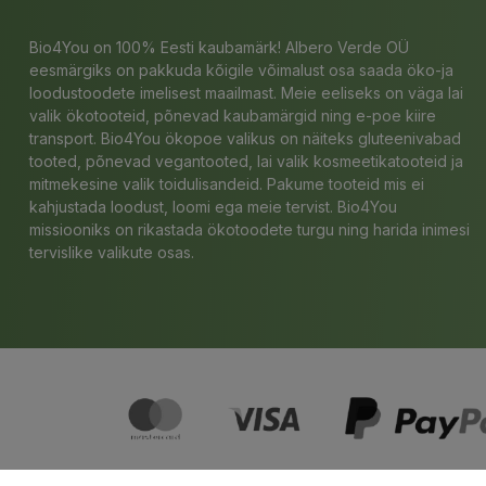
Bio4You on 100% Eesti kaubamärk! Albero Verde OÜ
eesmärgiks on pakkuda kõigile võimalust osa saada öko-ja
loodustoodete imelisest maailmast. Meie eeliseks on väga lai
valik ökotooteid, põnevad kaubamärgid ning e-poe kiire
transport. Bio4You ökopoe valikus on näiteks gluteenivabad
tooted, põnevad vegantooted, lai valik kosmeetikatooteid ja
mitmekesine valik toidulisandeid. Pakume tooteid mis ei
kahjustada loodust, loomi ega meie tervist. Bio4You
missiooniks on rikastada ökotoodete turgu ning harida inimesi
tervislike valikute osas.