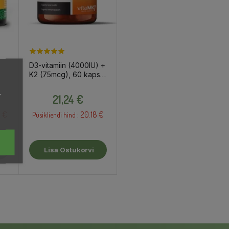
D3-vitamiin (4000IU) +
K2 (75mcg), 60 kapslit
/ toidulisand
,
Hind
21,24 €
 €
20.18 €
Püsikliendi hind :
Lisa Ostukorvi