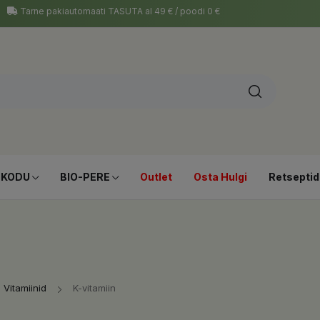
Tarne pakiautomaati TASUTA al 49 € / poodi 0 €
-KODU
BIO-PERE
Outlet
Osta Hulgi
Retseptid
Vitamiinid
K-vitamiin