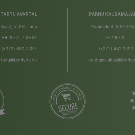
TARTU KVARTAL
PÄRNU KAUBAMAJA
Riia 2, 51004 Tartu
Papiniidu 8, 80010 Pä
E-L 10-21, P 10-19
E-P 10-20
(+372) 680 7787
(+372) 442 9390
tartu@bio4you.eu
kaubamajakas@bio4yo