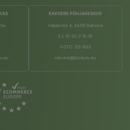
KAS
RAKVERE PÕHJAKESKUS
rnu
Haljala tee 4, 44415 Rakvere
E-L 10-20, P 10-19
(+372) 325 1833
u.eu
rakvere@bio4you.eu