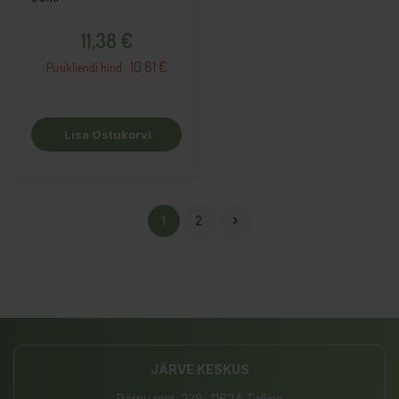
Hind
11,38 €
10.81 €
Püsikliendi hind :
Lisa Ostukorvi
1
2

JÄRVE KESKUS
Pärnu mnt. 238, 11624 Tallinn