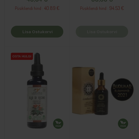
40.89 €
94.53 €
Püsikliendi hind :
Püsikliendi hind :
Lisa Ostukorvi
Lisa Ostukorvi
OSTA HULGI
OSTA HULGI
OSTA HULGI
OSTA HULGI
OSTA HULGI