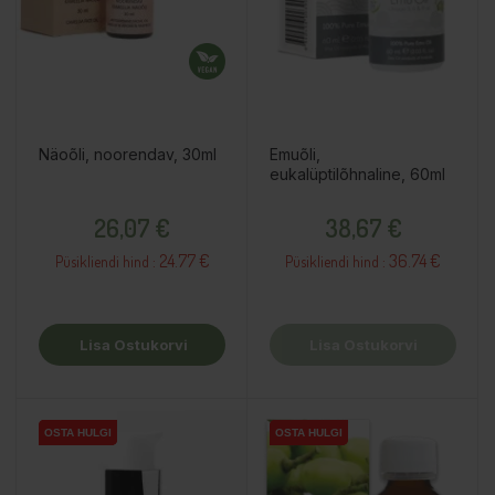
Näoõli, noorendav, 30ml
Emuõli,
eukalüptilõhnaline, 60ml
Hind
Hind
26,07 €
38,67 €
24.77 €
36.74 €
Püsikliendi hind :
Püsikliendi hind :
Lisa Ostukorvi
Lisa Ostukorvi
OSTA HULGI
OSTA HULGI
OSTA HULGI
OSTA HULGI
OSTA HULGI