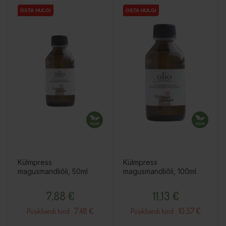
OSTA HULGI
OSTA HULGI
OSTA HULGI
OSTA HULGI
Külmpress
Külmpress
magusmandliõli, 50ml
magusmandliõli, 100ml
Hind
Hind
7,88 €
11,13 €
7.48 €
10.57 €
Püsikliendi hind :
Püsikliendi hind :