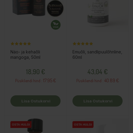
Näo- ja kehaõli
Emuõli, sandlipuulõhnline,
mangoga, 50ml
60ml
Hind
Hind
18,90 €
43,04 €
17.95 €
40.89 €
Püsikliendi hind :
Püsikliendi hind :
Lisa Ostukorvi
Lisa Ostukorvi
OSTA HULGI
OSTA HULGI
OSTA HULGI
OSTA HULGI
OSTA HULGI
OSTA HULGI