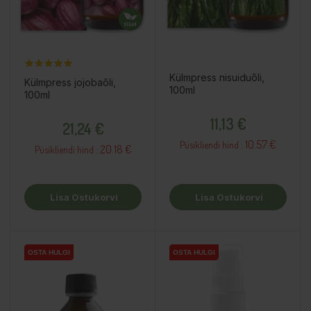
Külmpress nisuiduõli,
Külmpress jojobaõli,
100ml
100ml
Hind
Hind
11,13 €
21,24 €
10.57 €
Püsikliendi hind :
20.18 €
Püsikliendi hind :
Lisa Ostukorvi
Lisa Ostukorvi
OSTA HULGI
OSTA HULGI
OSTA HULGI
OSTA HULGI