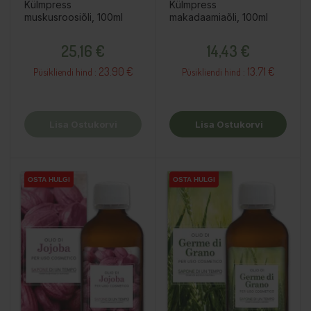
Külmpress
Külmpress
muskusroosiõli, 100ml
makadaamiaõli, 100ml
Hind
Hind
25,16 €
14,43 €
23.90 €
13.71 €
Püsikliendi hind :
Püsikliendi hind :
Lisa Ostukorvi
Lisa Ostukorvi
OSTA HULGI
OSTA HULGI
OSTA HULGI
OSTA HULGI