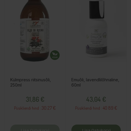
Külmpress riitsinusõli,
Emuõli, lavendlilõhnaline,
250ml
60ml
Hind
Hind
31,86 €
43,04 €
30.27 €
40.89 €
Püsikliendi hind :
Püsikliendi hind :
Lisa Ostukorvi
Lisa Ostukorvi