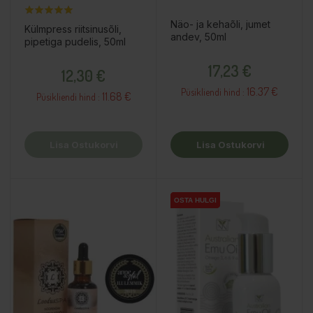
Näo- ja kehaõli, jumet
Külmpress riitsinusõli,
andev, 50ml
pipetiga pudelis, 50ml
Hind
Hind
17,23 €
12,30 €
16.37 €
Püsikliendi hind :
11.68 €
Püsikliendi hind :
Lisa Ostukorvi
Lisa Ostukorvi
OSTA HULGI
OSTA HULGI
OSTA HULGI