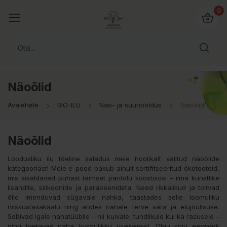
0
Näoõlid
Avalehele
BIO-ILU
Näo- ja suuhooldus
Näoõlid
Näoõlid
Loodusliku ilu tõeline saladus meie hoolikalt valitud näoõlide
kategooriast! Meie e-pood pakub ainult sertifitseeritud ökotooteid,
mis sisaldavad puhast taimset päritolu koostisosi – ilma kunstlike
lisandite, silikoonide ja parabeenideta. Need rikkalikud ja toitvad
õlid imenduvad sügavale nahka, taastades selle loomuliku
niiskustasakaalu ning andes nahale terve sära ja elujõulisuse.
Sobivad igale nahatüübile – nii kuivale, tundlikule kui ka rasusele –
ning toetavad naha loomulikku uuenemist. Olgu sinu eesmärk