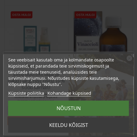
OSTA HULGI
OSTA HULGI
OSTA HULGI
OSTA HULGI
OSTA HULGI
See veebisait kasutab oma ja kolmandate osapoolte
Ära veel lahku!
küpsiseid, et parandada teie sirvimiskogemust ja
täiustada meie teenuseid, analüüsides teie
Liitu uudiskirjaga ja
sirvimisharjumusi. Nõustudes küpsiste kasutamisega,
naudi järgmist ostu 10%
klõpsake nuppu "Nõustu".
soodsamalt!
Küpsiste poliitika
Kohandage küpsised
Sind ootavad spetsiaalsed allahindlused,
eksklusiivsed kampaaniad ja kingitused!
Registreeru e-maili aadressiga ja saad
sooduskoodi!
Näo- ja kehaõli, anti-age,
Külmpress
NÕUSTUN
100ml
viinamarjaseemneõli,
100ml
Tahan sooduskoodi!
Hind
Hind
KEELDU KÕIGIST
20,18 €
11,74 €
19.17 €
11.15 €
Püsikliendi hind :
Püsikliendi hind :