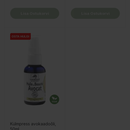
Lisa Ostukorvi
Lisa Ostukorvi
OSTA HULGI
OSTA HULGI
Külmpress avokaadoõli,
50ml