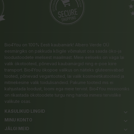
Bio4You on 100% Eesti kaubamärk! Albero Verde OÜ
eesmärgiks on pakkuda kõigile võimalust osa saada öko-ja
loodustoodete imelisest maailmast. Meie eeliseks on väga lai
valik ökotooteid, põnevad kaubamärgid ning e-poe kiire
transport. Bio4You ökopoe valikus on näiteks gluteenivabad
tooted, põnevad vegantooted, lai valik kosmeetikatooteid ja
mitmekesine valik toidulisandeid. Pakume tooteid mis ei
kahjustada loodust, loomi ega meie tervist. Bio4You missiooniks
on rikastada ökotoodete turgu ning harida inimesi tervislike
valikute osas.
KASULIKUD LINGID
keyboard_arrow_down
MINU KONTO
keyboard_arrow_down
JÄLGI MEID
keyboard_arrow_down