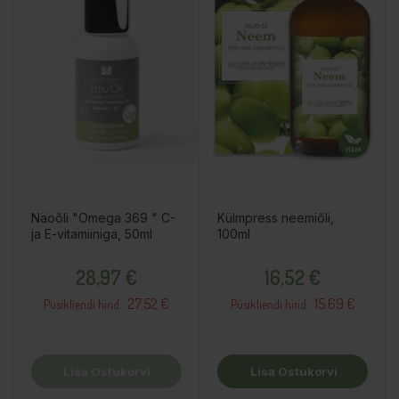
Näoõli "Omega 369 " C-
Külmpress neemiõli,
ja E-vitamiiniga, 50ml
100ml
Hind
Hind
28,97 €
16,52 €
27.52 €
15.69 €
Püsikliendi hind :
Püsikliendi hind :
Lisa Ostukorvi
Lisa Ostukorvi