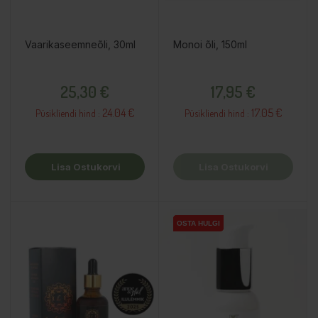
Vaarikaseemneõli, 30ml
Monoi õli, 150ml
Hind
Hind
25,30 €
17,95 €
24.04 €
17.05 €
Püsikliendi hind :
Püsikliendi hind :
Lisa Ostukorvi
Lisa Ostukorvi
OSTA HULGI
OSTA HULGI
OSTA HULGI