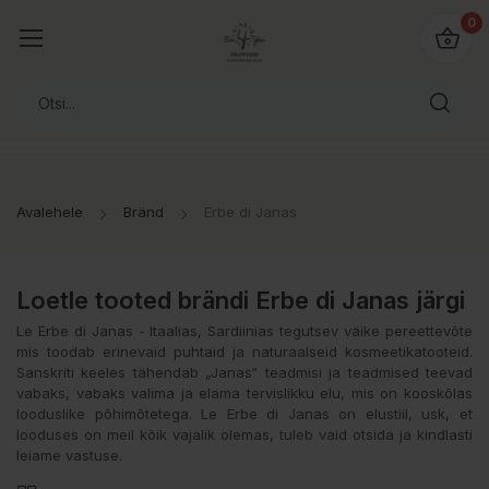
0
Avalehele
Bränd
Erbe di Janas
Loetle tooted brändi Erbe di Janas järgi
Le Erbe di Janas - Itaalias, Sardiinias tegutsev väike pereettevõte
mis toodab erinevaid puhtaid ja naturaalseid kosmeetikatooteid.
Sanskriti keeles tähendab „Janas“ teadmisi ja teadmised teevad
vabaks, vabaks valima ja elama tervislikku elu, mis on kooskõlas
looduslike põhimõtetega. Le Erbe di Janas on elustiil, usk, et
looduses on meil kõik vajalik olemas, tuleb vaid otsida ja kindlasti
leiame vastuse.