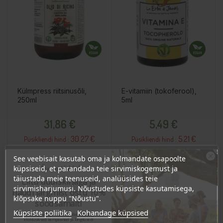
Külmpress riitsinusõli,
E-vitamiin (tokoferool),
250ml
5ml
Hind
Hind
31,86 €
5,49 €
30.27 €
5.21 €
Püsikliendi hind :
Püsikliendi hind :
See veebisait kasutab oma ja kolmandate osapoolte
Ära veel lahku!
küpsiseid, et parandada teie sirvimiskogemust ja
Lisa Ostukorvi
Lisa Ostukorvi
täiustada meie teenuseid, analüüsides teie
Liitu uudiskirjaga ja
sirvimisharjumusi. Nõustudes küpsiste kasutamisega,
naudi järgmist ostu 10%
klõpsake nuppu "Nõustu".
soodsamalt!
Küpsiste poliitika
Kohandage küpsised
Sind ootavad spetsiaalsed allahindlused,
OSTA HULGI
OSTA HULGI
OSTA HULGI
OSTA HULGI
OSTA HULGI
eksklusiivsed kampaaniad ja kingitused!