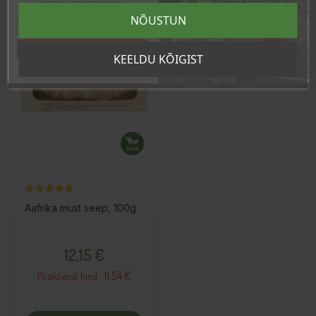
Registreeru e-maili aadressiga ja saad
sooduskoodi!
NÕUSTUN
Tahan sooduskoodi!
KEELDU KÕIGIST
Aafrika must seep, 100g
Hind
12,15 €
11.54 €
Püsikliendi hind :