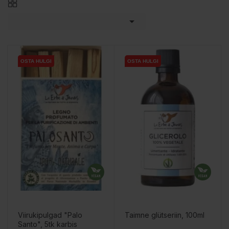

OSTA HULGI
OSTA HULGI
OSTA HULGI
Viirukipulgad "Palo
Taimne glütseriin, 100ml
Santo", 5tk karbis