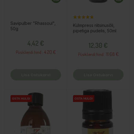
Savipulber "Rhassoul",
Külmpress riitsinusõli,
50g
pipetiga pudelis, 50ml
Hind
Hind
4,42 €
12,30 €
4.20 €
Püsikliendi hind :
11.68 €
Püsikliendi hind :
Lisa Ostukorvi
Lisa Ostukorvi
OSTA HULGI
OSTA HULGI
OSTA HULGI
OSTA HULGI
OSTA HULGI