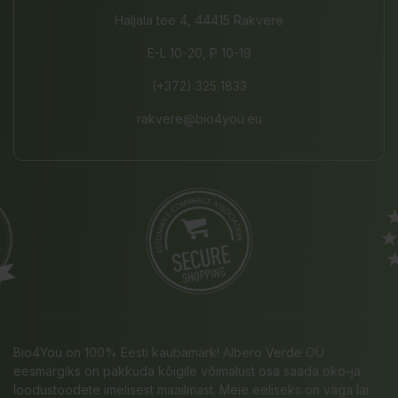
Haljala tee 4, 44415 Rakvere
E-L 10-20, P 10-19
(+372) 325 1833
rakvere@bio4you.eu
Bio4You on 100% Eesti kaubamärk! Albero Verde OÜ
eesmärgiks on pakkuda kõigile võimalust osa saada öko-ja
loodustoodete imelisest maailmast. Meie eeliseks on väga lai