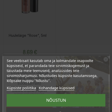
Huuleläige "Rose", 5ml
Hind
8,69 €
8.26 €
Püsikliendi hind :
See veebisait kasutab oma ja kolmandate osapoolte
Ära veel lahku!
küpsiseid, et parandada teie sirvimiskogemust ja
täiustada meie teenuseid, analüüsides teie
Liitu uudiskirjaga ja
sirvimisharjumusi. Nõustudes küpsiste kasutamisega,
Lisa Ostukorvi
naudi järgmist ostu 10%
klõpsake nuppu "Nõustu".
soodsamalt!
Küpsiste poliitika
Kohandage küpsised
Sind ootavad spetsiaalsed allahindlused,
eksklusiivsed kampaaniad ja kingitused!
Registreeru e-maili aadressiga ja saad
sooduskoodi!
NÕUSTUN
Tahan sooduskoodi!