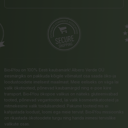
Bio4You on 100% Eesti kaubamärk! Albero Verde OÜ
eesmärgiks on pakkuda kõigile võimalust osa saada öko-ja
loodustoodete imelisest maailmast. Meie eeliseks on väga lai
valik ökotooteid, põnevad kaubamärgid ning e-poe kiire
transport. Bio4You ökopoe valikus on näiteks gluteenivabad
tooted, põnevad vegantooted, lai valik kosmeetikatooteid ja
mitmekesine valik toidulisandeid. Pakume tooteid mis ei
kahjustada loodust, loomi ega meie tervist. Bio4You missiooniks
on rikastada ökotoodete turgu ning harida inimesi tervislike
valikute osas.