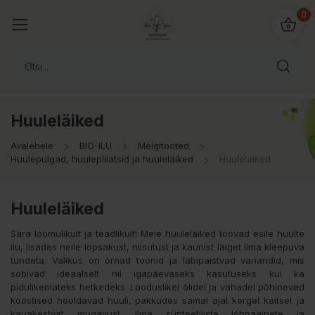
0
Huuleläiked
Avalehele
BIO-ILU
Meigitooted
Huulepulgad, huulepliiatsid ja huuleläiked
Huuleläiked
Huuleläiked
Sära loomulikult ja teadlikult! Meie huuleläiked toovad esile huulte
ilu, lisades neile lopsakust, niisutust ja kaunist läiget ilma kleepuva
tundeta. Valikus on õrnad toonid ja läbipaistvad variandid, mis
sobivad ideaalselt nii igapäevaseks kasutuseks kui ka
pidulikemateks hetkedeks. Looduslikel õlidel ja vahadel põhinevad
koostised hooldavad huuli, pakkudes samal ajal kerget kaitset ja
kauakestvat mugavust. Ilma sünteetiliste lõhnaainete ja