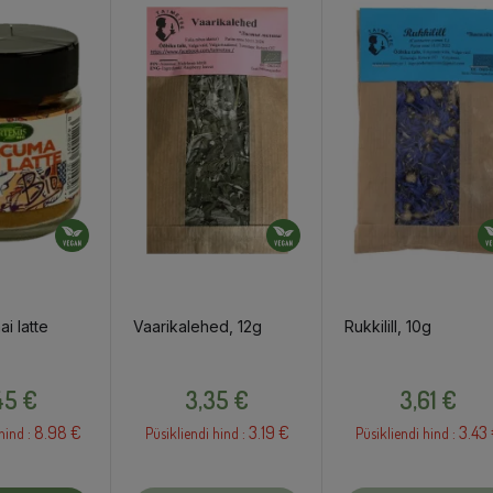
i latte
Vaarikalehed, 12g
Rukkilill, 10g
Hind
Hind
Hind
45 €
3,35 €
3,61 €
8.98 €
3.19 €
3.43
hind :
Püsikliendi hind :
Püsikliendi hind :