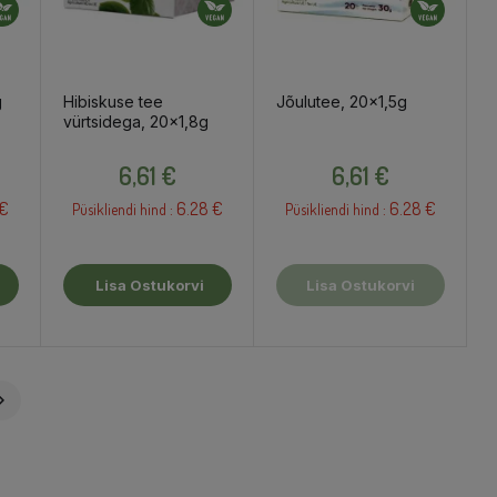
g
Hibiskuse tee
Jõulutee, 20x1,5g
vürtsidega, 20x1,8g
Hind
Hind
6,61 €
6,61 €
 €
6.28 €
6.28 €
Püsikliendi hind :
Püsikliendi hind :
Lisa Ostukorvi
Lisa Ostukorvi
