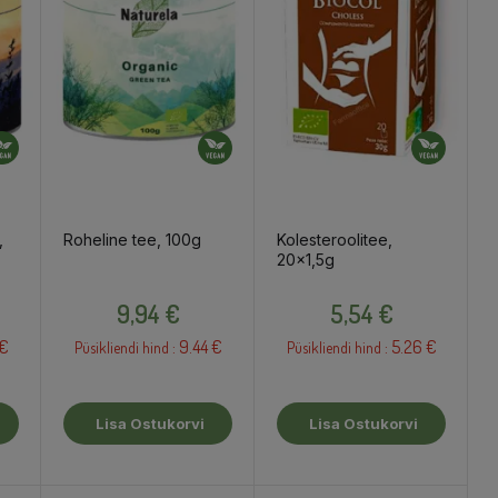
,
Roheline tee, 100g
Kolesteroolitee,
20x1,5g
Hind
Hind
9,94 €
5,54 €
 €
9.44 €
5.26 €
Püsikliendi hind :
Püsikliendi hind :
Lisa Ostukorvi
Lisa Ostukorvi