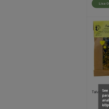
Lisa O
See 
Talvetee,
para
anal
klõ
4,