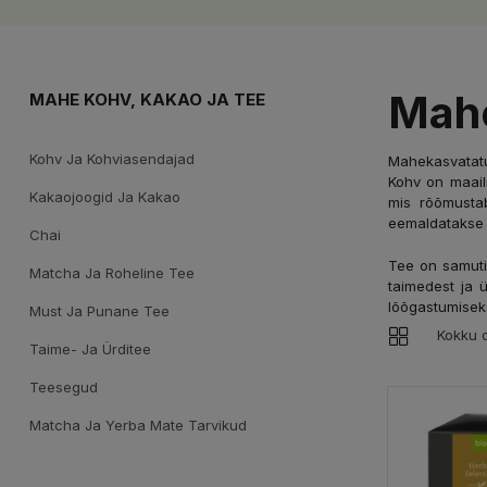
Mahe
MAHE KOHV, KAKAO JA TEE
Kohv Ja Kohviasendajad
Mahekasvatatud
Kohv on maail
Kakaojoogid Ja Kakao
mis rõõmustab
eemaldatakse a
Chai
Tee on samuti
Matcha Ja Roheline Tee
taimedest ja ü
lõõgastumisek
Must Ja Punane Tee
Kokku o
Taime- Ja Ürditee
Teesegud
Matcha Ja Yerba Mate Tarvikud