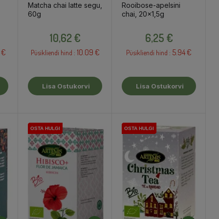
Matcha chai latte segu,
Rooibose-apelsini
60g
chai, 20x1,5g
Hind
Hind
10,62 €
6,25 €
 €
10.09 €
5.94 €
Püsikliendi hind :
Püsikliendi hind :
Lisa Ostukorvi
Lisa Ostukorvi
OSTA HULGI
OSTA HULGI
OSTA HULGI
OSTA HULGI
OSTA HULGI
OSTA HULGI