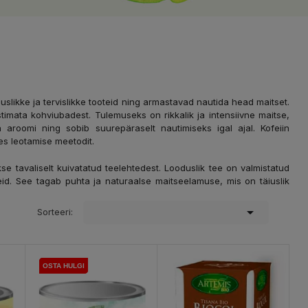
likke ja tervislikke tooteid ning armastavad nautida head maitset.
imata kohviubadest. Tulemuseks on rikkalik ja intensiivne maitse,
 aroomi ning sobib suurepäraselt nautimiseks igal ajal. Kofeiin
es leotamise meetodit.
 tavaliselt kuivatatud teelehtedest. Looduslik tee on valmistatud
neid. See tagab puhta ja naturaalse maitseelamuse, mis on täiuslik

Sorteeri:
OSTA HULGI
OSTA HULGI
OSTA HULGI