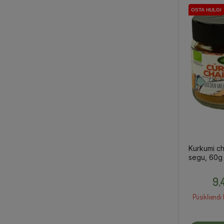
OSTA HULGI
OSTA HULGI
OSTA HULGI
Kurkumi cha
segu, 60g
9,
Püsikliendi 