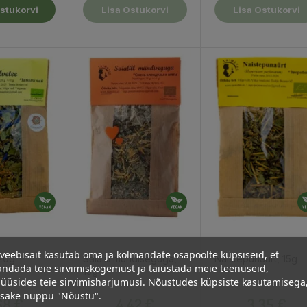
stukorvi
Lisa Ostukorvi
Lisa Ostukorvi
veebisait kasutab oma ja kolmandate osapoolte küpsiseid, et
 20g
Saialill mündiseguga,
Naistepunaürt, 15g
ndada teie sirvimiskogemust ja täiustada meie teenuseid,
13g
üüsides teie sirvimisharjumusi. Nõustudes küpsiste kasutamisega
Hind
Hind
Hind
psake nuppu "Nõustu".
68 €
4,42 €
3,35 €