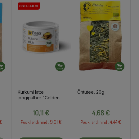
OSTA HULGI
Kurkumi latte
Õhtutee, 20g
joogipulber "Golden
Milk", 70g
Hind
Hind
10,11 €
4,68 €
 €
9.61 €
4.44 €
Püsikliendi hind :
Püsikliendi hind :