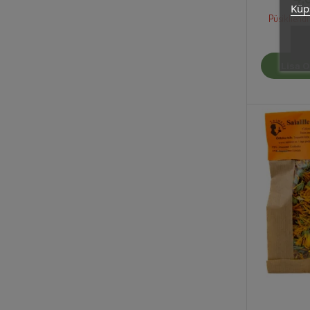
Küps
Püsikliendi
Lisa O