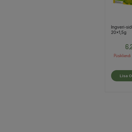
Ingveri-sid
20x1,5g
6,
Püsikliendi 
Lisa O