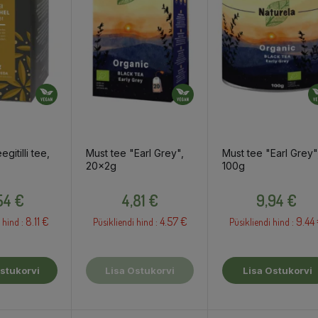
gitilli tee,
Must tee "Earl Grey",
Must tee "Earl Grey"
20x2g
100g
Hind
Hind
Hind
54 €
4,81 €
9,94 €
8.11 €
4.57 €
9.44
 hind :
Püsikliendi hind :
Püsikliendi hind :
stukorvi
Lisa Ostukorvi
Lisa Ostukorvi