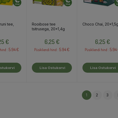
runi tee,
Rooibose tee
Choco Chai, 20x1,5
tsitrusega, 20x1,4g
Hind
Hind
Hind
25 €
6,25 €
6,25 €
5.94 €
5.94 €
5.94
hind :
Püsikliendi hind :
Püsikliendi hind :
stukorvi
Lisa Ostukorvi
Lisa Ostukorvi
1
2
3