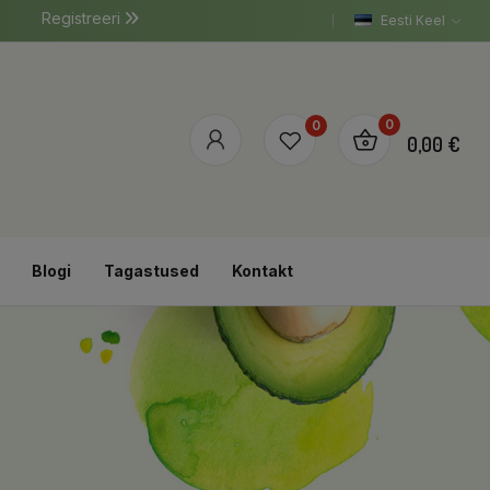
Registreeri
Eesti Keel
0
0
0,00 €
Blogi
Tagastused
Kontakt