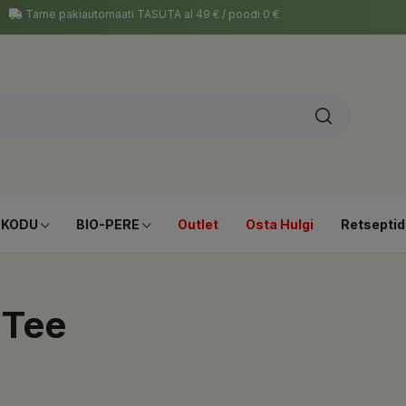
Tarne pakiautomaati TASUTA al 49 € / poodi 0 €
-KODU
BIO-PERE
Outlet
Osta Hulgi
Retseptid
 Tee