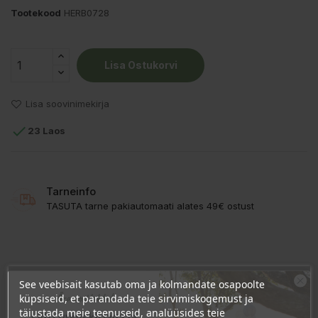
Tootekood
HERB0728
Lisa Ostukorvi
Lisa soovinimekirja

23 Laos
Tarneinfo
TASUTA tarne pakiautomaati alates 49€ ostust
TOOTE ÜKSIKASJAD
See veebisait kasutab oma ja kolmandate osapoolte
Ära veel lahku!
küpsiseid, et parandada teie sirvimiskogemust ja
KLIENDI KOMMENTAARID
täiustada meie teenuseid, analüüsides teie
Liitu uudiskirjaga ja