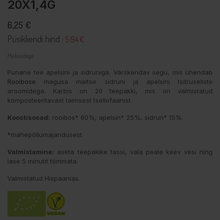
20X1,4G
6,25 €
Püsikliendi hind :
5.94 €
Maksudega
Punane tee apelsini ja sidruniga. Värskendav segu, mis ühendab
Rooibose
magusa maitse sidruni ja apelsini tsitruseliste
aroomidega. Karbis on 20 teepakki, mis on valmistatud
komposteeritavast taimsest tsellofaanist.
Koostisosad:
rooibos* 60%, apelsin* 25%, sidrun* 15%.
*mahepõllumajandusest
Valmistamine:
aseta teepakike tassi, vala peale keev vesi ning
lase 5 minutit tõmmata.
Valmistatud Hispaanias.