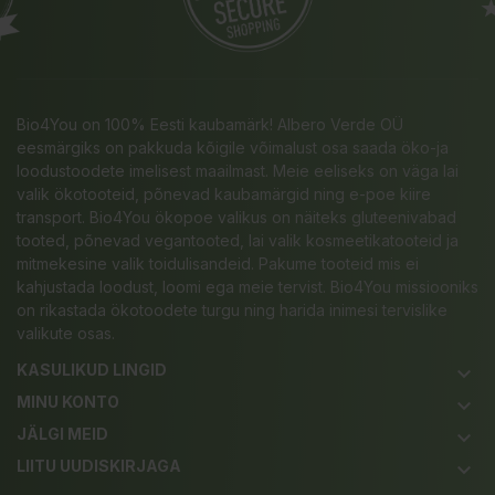
Bio4You on 100% Eesti kaubamärk! Albero Verde OÜ
eesmärgiks on pakkuda kõigile võimalust osa saada öko-ja
loodustoodete imelisest maailmast. Meie eeliseks on väga lai
valik ökotooteid, põnevad kaubamärgid ning e-poe kiire
transport. Bio4You ökopoe valikus on näiteks gluteenivabad
tooted, põnevad vegantooted, lai valik kosmeetikatooteid ja
mitmekesine valik toidulisandeid. Pakume tooteid mis ei
kahjustada loodust, loomi ega meie tervist. Bio4You missiooniks
on rikastada ökotoodete turgu ning harida inimesi tervislike
valikute osas.
KASULIKUD LINGID
keyboard_arrow_down
MINU KONTO
keyboard_arrow_down
JÄLGI MEID
keyboard_arrow_down
LIITU UUDISKIRJAGA
keyboard_arrow_down