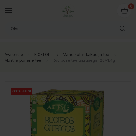
0
Avalehele
BIO-TOIT
Mahe kohv, kakao ja tee
Must ja punane tee
Rooibose tee tsitrusega, 20x1,4g
OSTA HULGI
OSTA HULGI
OSTA HULGI