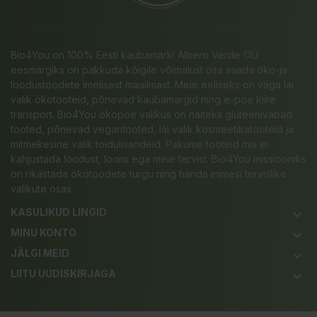
Bio4You on 100% Eesti kaubamärk! Albero Verde OÜ
eesmärgiks on pakkuda kõigile võimalust osa saada öko-ja
loodustoodete imelisest maailmast. Meie eeliseks on väga lai
valik ökotooteid, põnevad kaubamärgid ning e-poe kiire
transport. Bio4You ökopoe valikus on näiteks gluteenivabad
tooted, põnevad vegantooted, lai valik kosmeetikatooteid ja
mitmekesine valik toidulisandeid. Pakume tooteid mis ei
kahjustada loodust, loomi ega meie tervist. Bio4You missiooniks
on rikastada ökotoodete turgu ning harida inimesi tervislike
valikute osas.
KASULIKUD LINGID
keyboard_arrow_down
MINU KONTO
keyboard_arrow_down
JÄLGI MEID
keyboard_arrow_down
LIITU UUDISKIRJAGA
keyboard_arrow_down