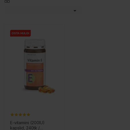

OSTA HULGI
OSTA HULGI
E-vitamiini (200IU)
kapslid, 240tk /