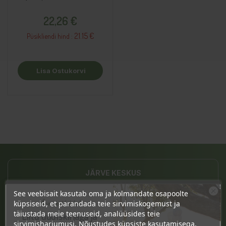
toidulisand
Hind
22,26 €
21.15 €
Püsikliendi hind :
Lisa Ostukorvi
JÄRVE KESKUS
Pärnu mnt. 238, 11624 Tallinn
See veebisait kasutab oma ja kolmandate osapoolte
Ära veel lahku!
küpsiseid, et parandada teie sirvimiskogemust ja
E-L 10-21, P 10-19
täiustada meie teenuseid, analüüsides teie
Liitu uudiskirjaga ja
sirvimisharjumusi. Nõustudes küpsiste kasutamisega,