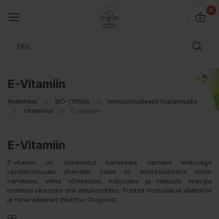
0
E-Vitamiin
Avalehele
BIO-TERVIS
Immuunsüsteemi toetamiseks
Vitamiinid
E-vitamiin
E-Vitamiin
E-vitamiin on üldnimetus kaheksale sarnase ehitusega
rasvlahustuvale ühendile. Sellel on antioksüdantne toime
närvikoes, silma võrkkestas, kopsudes ja rakkude energia
tootmise üksustes ehk mitokondrites. Puhtad looduslikud vitamiinid
ja mineraalained Bio4You Ökopoest.