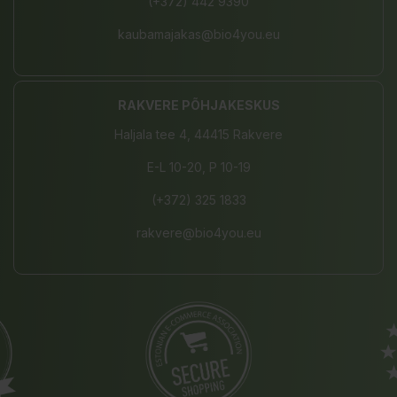
(+372) 442 9390
kaubamajakas@bio4you.eu
RAKVERE PÕHJAKESKUS
Haljala tee 4, 44415 Rakvere
E-L 10-20, P 10-19
(+372) 325 1833
rakvere@bio4you.eu