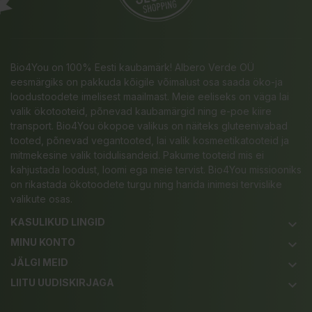
Bio4You on 100% Eesti kaubamärk! Albero Verde OÜ
eesmärgiks on pakkuda kõigile võimalust osa saada öko-ja
loodustoodete imelisest maailmast. Meie eeliseks on väga lai
valik ökotooteid, põnevad kaubamärgid ning e-poe kiire
transport. Bio4You ökopoe valikus on näiteks gluteenivabad
tooted, põnevad vegantooted, lai valik kosmeetikatooteid ja
mitmekesine valik toidulisandeid. Pakume tooteid mis ei
kahjustada loodust, loomi ega meie tervist. Bio4You missiooniks
on rikastada ökotoodete turgu ning harida inimesi tervislike
valikute osas.
KASULIKUD LINGID
keyboard_arrow_down
MINU KONTO
keyboard_arrow_down
JÄLGI MEID
keyboard_arrow_down
LIITU UUDISKIRJAGA
keyboard_arrow_down