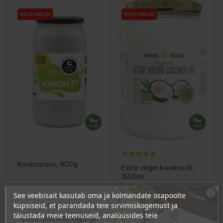
OSTA HULGI
OSTA HULGI
OSTA HULGI
OSTA HULGI
OSTA HULGI
OSTA HULGI
Kookosrasv, 900g
Extra virgin kookosõli,
1550ml
Hind
Hind
25,61 €
See veebisait kasutab oma ja kolmandate osapoolte
34,96 €
Ära veel lahku!
küpsiseid, et parandada teie sirvimiskogemust ja
24.33 €
Püsikliendi hind :
täiustada meie teenuseid, analüüsides teie
33.22 €
Püsikliendi hind :
Liitu uudiskirjaga ja