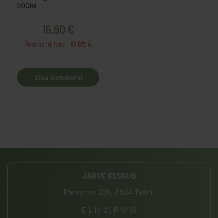
500ml
Hind
16,90 €
16.05 €
Püsikliendi hind :
Lisa Ostukorvi
JÄRVE KESKUS
Pärnu mnt. 238, 11624 Tallinn
E-L 10-21, P 10-19