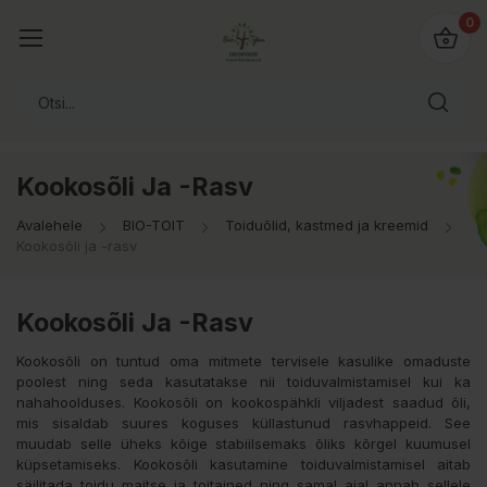
0
Kookosõli Ja -rasv
Avalehele
BIO-TOIT
Toiduõlid, kastmed ja kreemid
Kookosõli ja -rasv
Kookosõli Ja -rasv
Kookosõli on tuntud oma mitmete tervisele kasulike omaduste
poolest ning seda kasutatakse nii toiduvalmistamisel kui ka
nahahoolduses. Kookosõli on kookospähkli viljadest saadud õli,
mis sisaldab suures koguses küllastunud rasvhappeid. See
muudab selle üheks kõige stabiilsemaks õliks kõrgel kuumusel
küpsetamiseks. Kookosõli kasutamine toiduvalmistamisel aitab
säilitada toidu maitse ja toitained ning samal ajal annab sellele