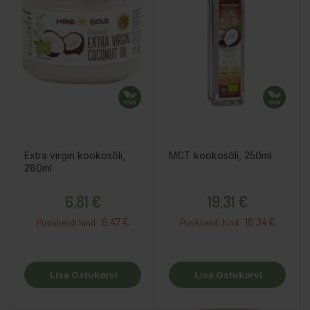
Extra virgin kookosõli,
MCT kookosõli, 250ml
280ml
Hind
Hind
6,81 €
19,31 €
6.47 €
18.34 €
Püsikliendi hind :
Püsikliendi hind :
Lisa Ostukorvi
Lisa Ostukorvi