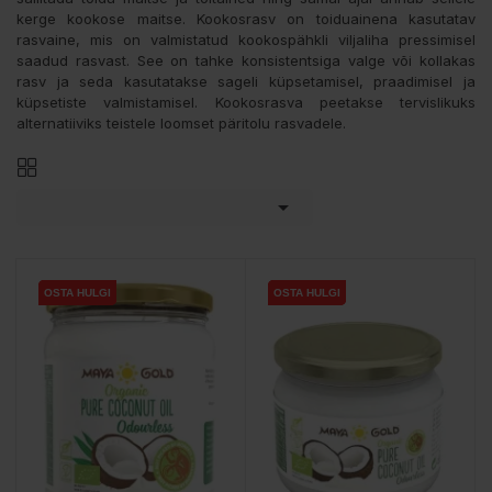
kerge kookose maitse. Kookosrasv on toiduainena kasutatav
rasvaine, mis on valmistatud kookospähkli viljaliha pressimisel
saadud rasvast. See on tahke konsistentsiga valge või kollakas
rasv ja seda kasutatakse sageli küpsetamisel, praadimisel ja
küpsetiste valmistamisel. Kookosrasva peetakse tervislikuks
alternatiiviks teistele loomset päritolu rasvadele.

OSTA HULGI
OSTA HULGI
OSTA HULGI
OSTA HULGI
OSTA HULGI
OSTA HULGI