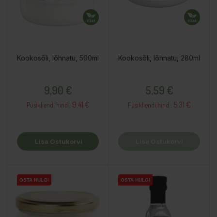
Kookosõli, lõhnatu, 500ml
Kookosõli, lõhnatu, 280ml
Hind
Hind
9,90 €
5,59 €
9.41 €
5.31 €
Püsikliendi hind :
Püsikliendi hind :
Lisa Ostukorvi
Lisa Ostukorvi
OSTA HULGI
OSTA HULGI
OSTA HULGI
OSTA HULGI
OSTA HULGI
OSTA HULGI