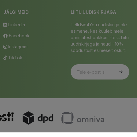
JÄLGI MEID
LIITU UUDISKIRJAGA
LinkedIn
Telli Bio4You uudiskiri ja ole
esimene, kes kuuleb meie
Facebook
parimatest pakkumistest. Liitu
uudiskirjaga ja naudi -10%
Instagram
soodustust esimeselt ostult.
TikTok