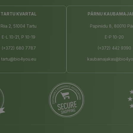
TARTU KVARTAL
PÄRNU KAUBAMAJA
Riia 2, 51004 Tartu
Papiniidu 8, 80010 Pä
E-L 10-21, P 10-19
E-P 10-20
(+372) 680 7787
(+372) 442 9390
tartu@bio4you.eu
kaubamajakas@bio4yo