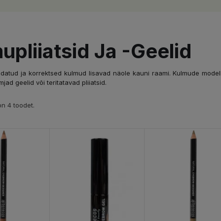
upliiatsid Ja -geelid
ndatud ja korrektsed kulmud lisavad näole kauni raami. Kulmude modell
jad geelid või teritatavad pliiatsid.
n 4 toodet.