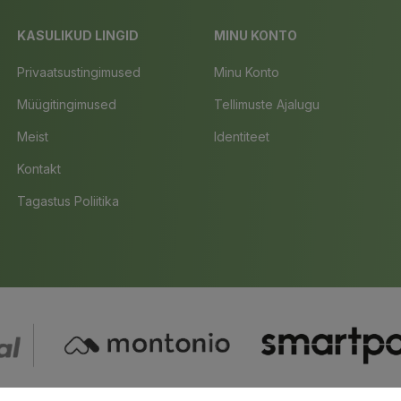
KASULIKUD LINGID
MINU KONTO
Privaatsustingimused
Minu Konto
Müügitingimused
Tellimuste Ajalugu
Meist
Identiteet
Kontakt
Tagastus Poliitika