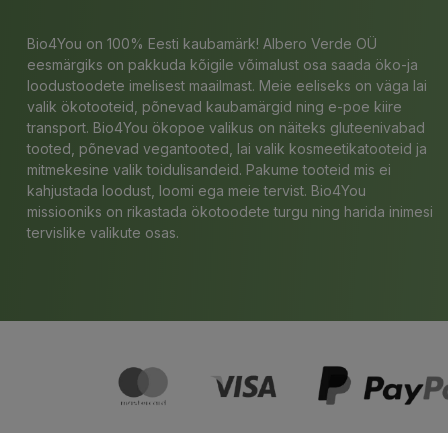
Bio4You on 100% Eesti kaubamärk! Albero Verde OÜ
eesmärgiks on pakkuda kõigile võimalust osa saada öko-ja
loodustoodete imelisest maailmast. Meie eeliseks on väga lai
valik ökotooteid, põnevad kaubamärgid ning e-poe kiire
transport. Bio4You ökopoe valikus on näiteks gluteenivabad
tooted, põnevad vegantooted, lai valik kosmeetikatooteid ja
mitmekesine valik toidulisandeid. Pakume tooteid mis ei
kahjustada loodust, loomi ega meie tervist. Bio4You
missiooniks on rikastada ökotoodete turgu ning harida inimesi
tervislike valikute osas.