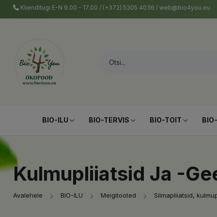
Klienditugi E-N 9.00 - 17.00 / (+372) 5305 4036 / web@bio4you.eu
BIO-ILU
BIO-TERVIS
BIO-TOIT
BIO
Kulmupliiatsid Ja -ge
Avalehele
BIO-ILU
Meigitooted
Silmapliiatsid, kulmupl