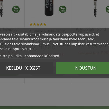
ts, helepruun
Kulmupliiats, blond
Kulmugeel, tuhk pruun,
veebisait kasutab oma ja kolmandate osapoolte küpsiseid, et
3ml
ndada teie sirvimiskogemust ja täiustada meie teenuseid,
Hind
Hind
üüsides teie sirvimisharjumusi. Nõustudes küpsiste kasutamisega
Hind
54 €
5,54 €
6,56 €
psake nuppu "Nõustu".
5.26 €
5.26
hind :
Püsikliendi hind :
6.23 €
Püsikliendi hind :
iste poliitika
Kohandage küpsised
KEELDU KÕIGIST
NÕUSTUN
stukorvi
Lisa Ostukorvi
Lisa Ostukorvi