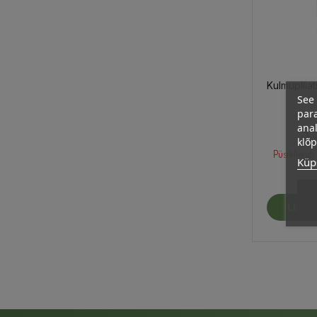
Kulmupliia
See 
para
anal
5,
klõ
Püsikliendi 
Küps
Lisa O