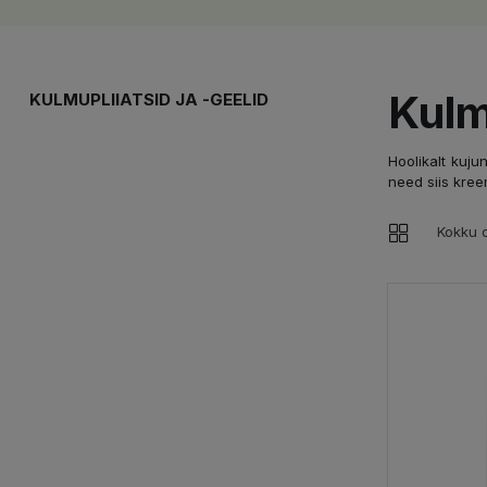
Kulm
KULMUPLIIATSID JA -GEELID
Hoolikalt kuju
need siis kreem
Kokku o