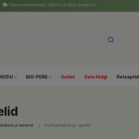
Tarne pakiautomaati TASUTA al 49 € / poodi 0 €
-KODU
BIO-PERE
Outlet
Osta Hulgi
Retseptid
elid
iiatsid ja lainerid
Kulmupliiatsid ja -geelid