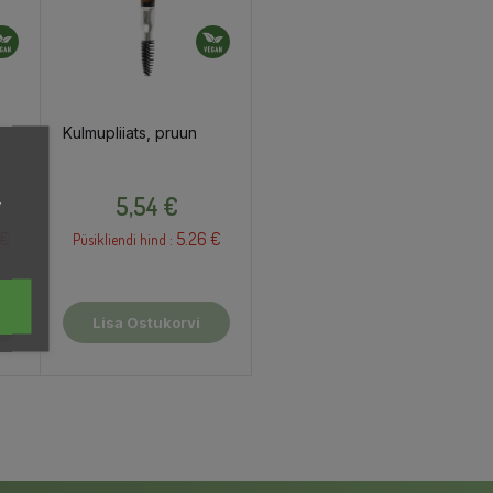
Kulmupliiats, pruun
Hind
,
5,54 €
 €
5.26 €
Püsikliendi hind :
Lisa Ostukorvi