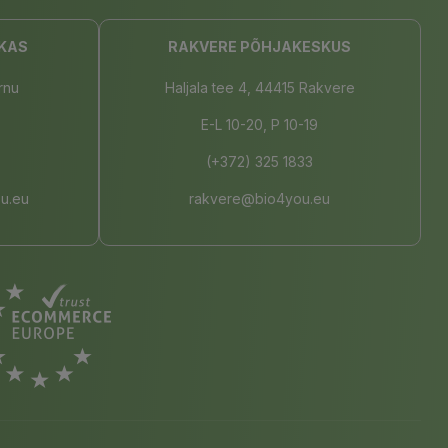
KAS
RAKVERE PÕHJAKESKUS
rnu
Haljala tee 4, 44415 Rakvere
E-L 10-20, P 10-19
(+372) 325 1833
u.eu
rakvere@bio4you.eu