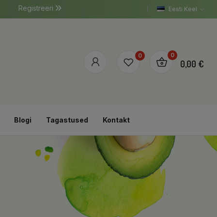
Registreeri
Eesti Keel
0
0
0,00 €
Blogi
Tagastused
Kontakt