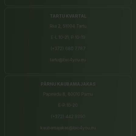
TARTU KVARTAL
Riia 2, 51004 Tartu
E-L 10-21, P 10-19
(+372) 680 7787
tartu@bio4you.eu
PÄRNU KAUBAMAJAKAS
Papiniidu 8, 80010 Pärnu
E-P 10-20
(+372) 442 9390
kaubamajakas@bio4you.eu