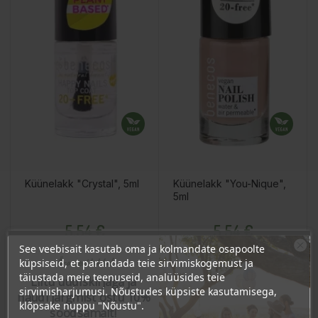
Küünelakk "Crystal", 5ml
Küünelakk "You-Nique",
5ml
Hind
Hind
5,54 €
5,54 €
See veebisait kasutab oma ja kolmandate osapoolte
5.26 €
5.26 €
Püsikliendi hind :
Püsikliendi hind :
Ära veel lahku!
küpsiseid, et parandada teie sirvimiskogemust ja
täiustada meie teenuseid, analüüsides teie
Liitu uudiskirjaga ja
sirvimisharjumusi. Nõustudes küpsiste kasutamisega,
naudi järgmist ostu 10%
Lisa Ostukorvi
Lisa Ostukorvi
klõpsake nuppu "Nõustu".
soodsamalt!