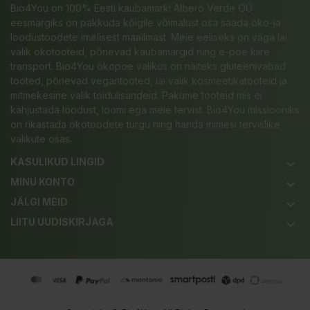
Bio4You on 100% Eesti kaubamärk! Albero Verde OÜ
eesmärgiks on pakkuda kõigile võimalust osa saada öko-ja
loodustoodete imelisest maailmast. Meie eeliseks on väga lai
valik ökotooteid, põnevad kaubamärgid ning e-poe kiire
transport. Bio4You ökopoe valikus on näiteks gluteenivabad
tooted, põnevad vegantooted, lai valik kosmeetikatooteid ja
mitmekesine valik toidulisandeid. Pakume tooteid mis ei
kahjustada loodust, loomi ega meie tervist. Bio4You missiooniks
on rikastada ökotoodete turgu ning harida inimesi tervislike
valikute osas.
KASULIKUD LINGID
keyboard_arrow_down
MINU KONTO
keyboard_arrow_down
JÄLGI MEID
keyboard_arrow_down
LIITU UUDISKIRJAGA
keyboard_arrow_down