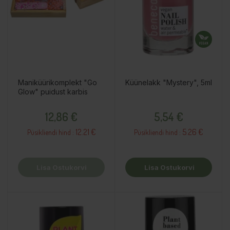
Maniküürikomplekt "Go
Küünelakk "Mystery", 5ml
Glow" puidust karbis
Hind
Hind
12,86 €
5,54 €
12.21 €
5.26 €
Püsikliendi hind :
Püsikliendi hind :
Lisa Ostukorvi
Lisa Ostukorvi