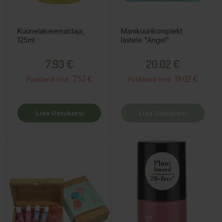
Küünelakieemaldaja,
Maniküürikomplekt
125ml
lastele "Angel"
Hind
Hind
7,93 €
20,02 €
7.53 €
19.02 €
Püsikliendi hind :
Püsikliendi hind :
Lisa Ostukorvi
Lisa Ostukorvi