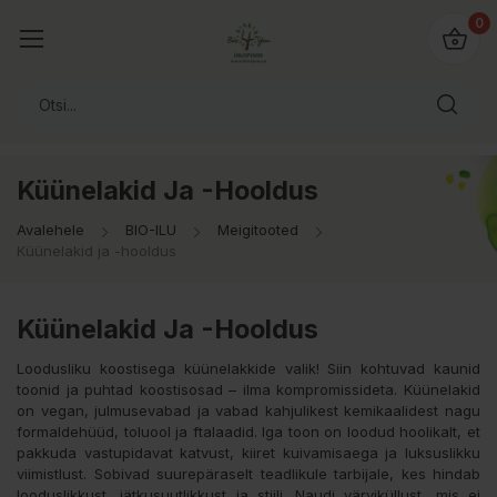
0
Küünelakid Ja -hooldus
Avalehele
BIO-ILU
Meigitooted
Küünelakid ja -hooldus
Küünelakid Ja -hooldus
Loodusliku koostisega küünelakkide valik! Siin kohtuvad kaunid
toonid ja puhtad koostisosad – ilma kompromissideta. Küünelakid
on vegan, julmusevabad ja vabad kahjulikest kemikaalidest nagu
formaldehüüd, toluool ja ftalaadid. Iga toon on loodud hoolikalt, et
pakkuda vastupidavat katvust, kiiret kuivamisaega ja luksuslikku
viimistlust. Sobivad suurepäraselt teadlikule tarbijale, kes hindab
looduslikkust, jätkusuutlikkust ja stiili. Naudi värviküllust, mis ei