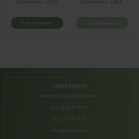
5.26 €
5.26 €
Püsikliendi hind :
Püsikliendi hind :
Lisa Ostukorvi
Lisa Ostukorvi
JÄRVE KESKUS
Pärnu mnt. 238, 11624 Tallinn
E-L 10-21, P 10-19
(+372) 677 8211
info@bio4you.eu