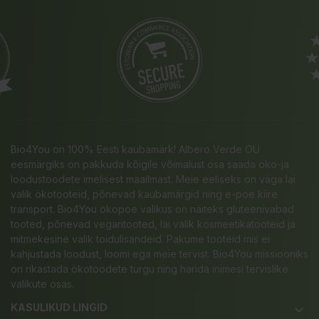
Bio4You on 100% Eesti kaubamärk! Albero Verde OÜ
eesmärgiks on pakkuda kõigile võimalust osa saada öko-ja
loodustoodete imelisest maailmast. Meie eeliseks on väga lai
valik ökotooteid, põnevad kaubamärgid ning e-poe kiire
transport. Bio4You ökopoe valikus on näiteks gluteenivabad
tooted, põnevad vegantooted, lai valik kosmeetikatooteid ja
mitmekesine valik toidulisandeid. Pakume tooteid mis ei
kahjustada loodust, loomi ega meie tervist. Bio4You missiooniks
on rikastada ökotoodete turgu ning harida inimesi tervislike
valikute osas.
KASULIKUD LINGID
keyboard_arrow_down