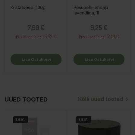
Kristallseep, 100g
Pesupehmendaja
lavendliga, 1l
Hind
Hind
7,90 €
9,25 €
5.53 €
7.40 €
Püsikliendi hind :
Püsikliendi hind :
Lisa Ostukorvi
Lisa Ostukorvi
Kõik uued tooted
UUED TOOTED

UUS
UUS