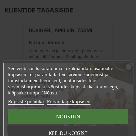
KLIENTIDE TAGASISIDE
DUŠIGEEL, APELSIN, 750ML
Nii suur lemmik
Vahutab hästi ja jätab keha peale pesu
mõnusalt lõhnama. Pumbaga kork on
väga mugav.
See veebisait kasutab oma ja kolmandate osapoolte
Ära veel lahku!
küpsiseid, et parandada teie sirvimiskogemust ja
By: Kerli
täiustada meie teenuseid, analüüsides teie
Liitu uudiskirjaga ja
Oct 06, 2023
sirvimisharjumusi. Nõustudes küpsiste kasutamisega,
naudi järgmist ostu 10%
Rating:
klõpsake nuppu "Nõustu".
soodsamalt!
Küpsiste poliitika
Kohandage küpsised
Sind ootavad spetsiaalsed allahindlused,
eksklusiivsed kampaaniad ja kingitused!
Registreeru e-maili aadressiga ja saad
sooduskoodi!
NÕUSTUN
PROTEIINIPULBER, 450G /
TOIDULISAND
Tahan sooduskoodi!
KEELDU KÕIGIST