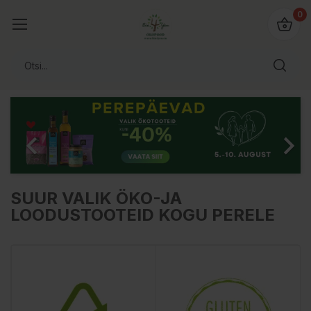
0
Eelmine
Järgmin


SUUR VALIK ÖKO-JA
LOODUSTOOTEID KOGU PERELE