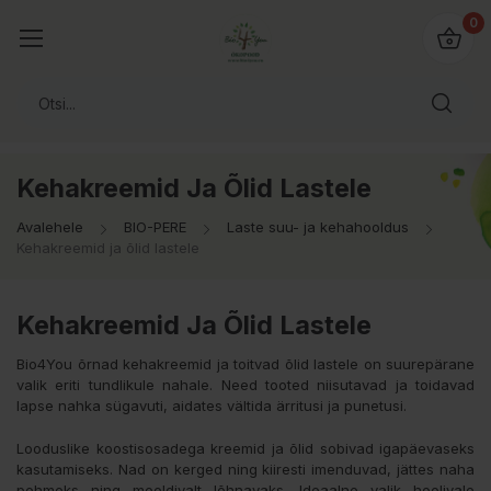
0
Kehakreemid Ja Õlid Lastele
Avalehele
BIO-PERE
Laste suu- ja kehahooldus
Kehakreemid ja õlid lastele
Kehakreemid Ja Õlid Lastele
Bio4You õrnad kehakreemid ja toitvad õlid lastele on suurepärane
valik eriti tundlikule nahale. Need tooted niisutavad ja toidavad
lapse nahka sügavuti, aidates vältida ärritusi ja punetusi.
Looduslike koostisosadega kreemid ja õlid sobivad igapäevaseks
kasutamiseks. Nad on kerged ning kiiresti imenduvad, jättes naha
pehmeks ning meeldivalt lõhnavaks. Ideaalne valik hoolivale