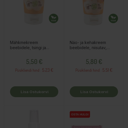
Mähkmekreem
Näo- ja kehakreem
beebidele, tsingi ja
beebidele, niisutav,
aaloega, 100ml
100ml
Hind
Hind
5,50 €
5,80 €
5.23 €
5.51 €
Püsikliendi hind :
Püsikliendi hind :
Lisa Ostukorvi
Lisa Ostukorvi
OSTA HULGI
OSTA HULGI