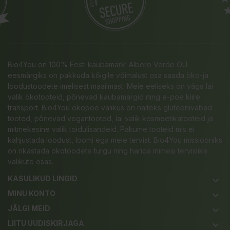
Bio4You on 100% Eesti kaubamärk! Albero Verde OÜ
eesmärgiks on pakkuda kõigile võimalust osa saada öko-ja
loodustoodete imelisest maailmast. Meie eeliseks on väga lai
valik ökotooteid, põnevad kaubamärgid ning e-poe kiire
transport. Bio4You ökopoe valikus on näiteks gluteenivabad
tooted, põnevad vegantooted, lai valik kosmeetikatooteid ja
mitmekesine valik toidulisandeid. Pakume tooteid mis ei
kahjustada loodust, loomi ega meie tervist. Bio4You missiooniks
on rikastada ökotoodete turgu ning harida inimesi tervislike
valikute osas.
KASULIKUD LINGID
keyboard_arrow_down
MINU KONTO
keyboard_arrow_down
JÄLGI MEID
keyboard_arrow_down
LIITU UUDISKIRJAGA
keyboard_arrow_down