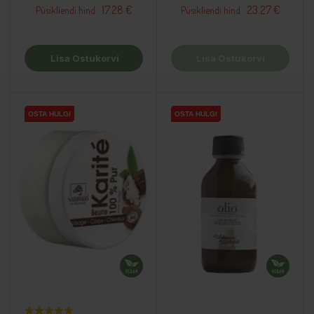
17.28 €
23.27 €
Püsikliendi hind :
Püsikliendi hind :
Lisa Ostukorvi
Lisa Ostukorvi
OSTA HULGI
OSTA HULGI
OSTA HULGI
OSTA HULGI