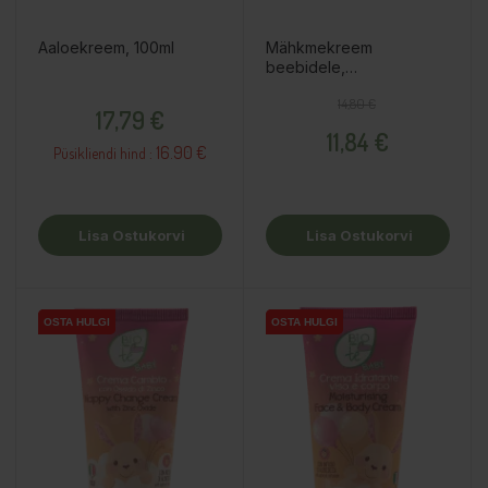
Aaloekreem, 100ml
Mähkmekreem
beebidele,
parfüümivaba, 75ml
Hind
Tavahind
Hind
14,80 €
17,79 €
11,84 €
16.90 €
Püsikliendi hind :
Lisa Ostukorvi
Lisa Ostukorvi
OSTA HULGI
OSTA HULGI
OSTA HULGI
OSTA HULGI