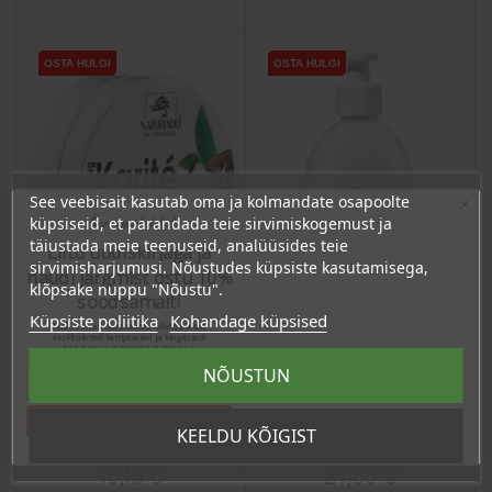
OSTA HULGI
OSTA HULGI
OSTA HULGI
OSTA HULGI
See veebisait kasutab oma ja kolmandate osapoolte
Ära veel lahku!
küpsiseid, et parandada teie sirvimiskogemust ja
täiustada meie teenuseid, analüüsides teie
Liitu uudiskirjaga ja
sirvimisharjumusi. Nõustudes küpsiste kasutamisega,
naudi järgmist ostu 10%
klõpsake nuppu "Nõustu".
soodsamalt!
Küpsiste poliitika
Kohandage küpsised
Sind ootavad spetsiaalsed allahindlused,
eksklusiivsed kampaaniad ja kingitused!
Registreeru e-maili aadressiga ja saad
sooduskoodi!
NÕUSTUN
Sheavõi, 135g
Kehapiim sheavõiga,
500ml
Tahan sooduskoodi!
KEELDU KÕIGIST
Hind
Hind
18,19 €
24,50 €