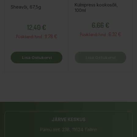
Külmpress kookosõli,
Sheavõi, 67,5g
100ml
Hind
Hind
6,66 €
12,40 €
6.32 €
Püsikliendi hind :
11.78 €
Püsikliendi hind :
Lisa Ostukorvi
Lisa Ostukorvi
JÄRVE KESKUS
Pärnu mnt. 238, 11624 Tallinn