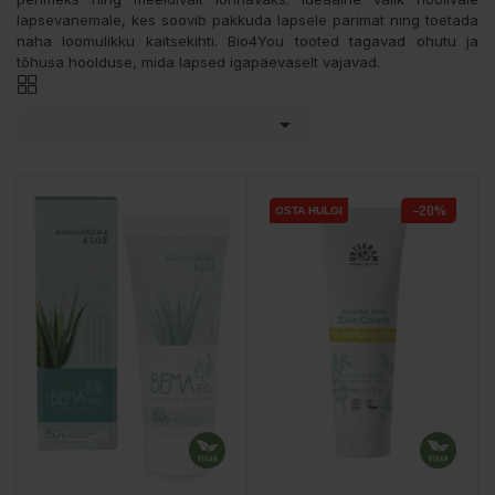
lapsevanemale, kes soovib pakkuda lapsele parimat ning toetada
naha loomulikku kaitsekihti. Bio4You tooted tagavad ohutu ja
tõhusa hoolduse, mida lapsed igapäevaselt vajavad.

−20%
OSTA HULGI
OSTA HULGI