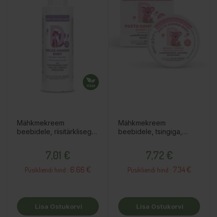
Mähkmekreem
Mähkmekreem
beebidele, riisitärklisega,
beebidele, tsingiga,
150ml
100ml
Hind
Hind
7,01 €
7,72 €
6.66 €
7.34 €
Püsikliendi hind :
Püsikliendi hind :
Lisa Ostukorvi
Lisa Ostukorvi