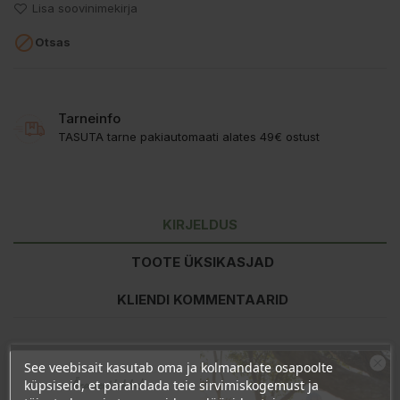
Lisa soovinimekirja

Otsas
Tarneinfo
TASUTA tarne pakiautomaati alates 49€ ostust
KIRJELDUS
TOOTE ÜKSIKASJAD
KLIENDI KOMMENTAARID
Koostisosad:
Aqua (Water), Alcohol** Denat, Butyrospermum
See veebisait kasutab oma ja kolmandate osapoolte
Parkii (Shea Butter)*, Ribes Nigrum Leaf Water*, Helianthus
Ära veel lahku!
küpsiseid, et parandada teie sirvimiskogemust ja
Annuus (Sunflower) Seed Oil*, Ricinus Communis (Castor) Seed