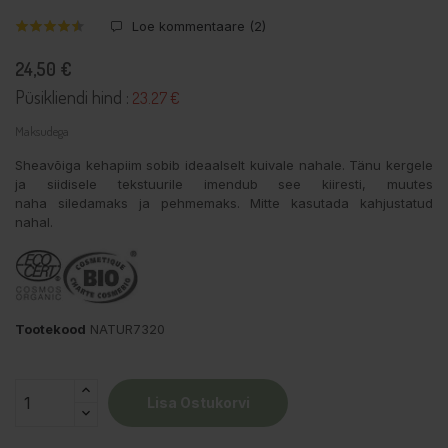
Loe kommentaare (
2
)
24,50 €
Püsikliendi hind :
23.27 €
Maksudega
Sheavõiga kehapiim sobib ideaalselt kuivale nahale. Tänu kergele
ja siidisele tekstuurile imendub see kiiresti, muutes
naha siledamaks ja pehmemaks. Mitte kasutada kahjustatud
nahal.
Tootekood
NATUR7320
Lisa Ostukorvi