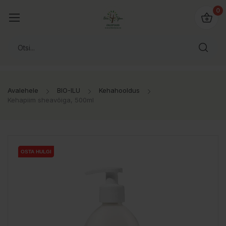
0
Avalehele
BIO-ILU
Kehahooldus
Kehapiim sheavõiga, 500ml
OSTA HULGI
OSTA HULGI