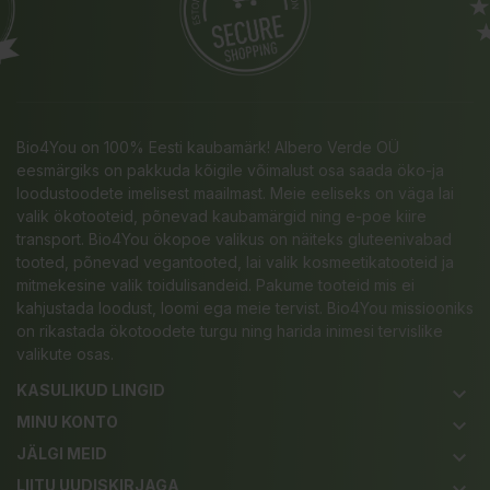
Bio4You on 100% Eesti kaubamärk! Albero Verde OÜ
eesmärgiks on pakkuda kõigile võimalust osa saada öko-ja
loodustoodete imelisest maailmast. Meie eeliseks on väga lai
valik ökotooteid, põnevad kaubamärgid ning e-poe kiire
transport. Bio4You ökopoe valikus on näiteks gluteenivabad
tooted, põnevad vegantooted, lai valik kosmeetikatooteid ja
mitmekesine valik toidulisandeid. Pakume tooteid mis ei
kahjustada loodust, loomi ega meie tervist. Bio4You missiooniks
on rikastada ökotoodete turgu ning harida inimesi tervislike
valikute osas.
KASULIKUD LINGID
keyboard_arrow_down
MINU KONTO
keyboard_arrow_down
JÄLGI MEID
keyboard_arrow_down
LIITU UUDISKIRJAGA
keyboard_arrow_down