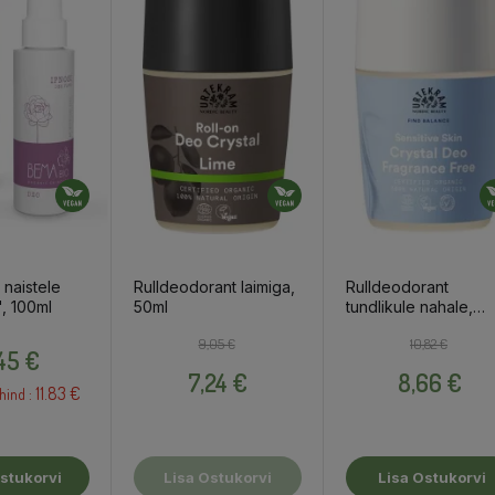
naistele
Rulldeodorant laimiga,
Rulldeodorant
, 100ml
50ml
tundlikule nahale,
parfüümivaba, 50ml
Hind
Tavahind
Hind
Tavahind
Hind
9,05 €
10,82 €
,45 €
7,24 €
8,66 €
11.83 €
hind :
stukorvi
Lisa Ostukorvi
Lisa Ostukorvi