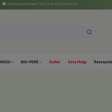
Tarne pakiautomaati TASUTA al 49 € / poodi 0 €
-KODU
BIO-PERE
Outlet
Osta Hulgi
Retseptid