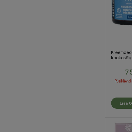
Kreemdeo
kookosõlig
Ocean", 4
7,
Püsikliendi
Lisa O