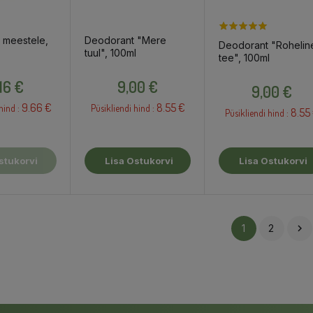
 meestele,
Deodorant "Mere
Deodorant "Rohelin
tuul", 100ml
tee", 100ml
Hind
Hind
Hind
,16 €
9,00 €
9,00 €
9.66 €
8.55 €
hind :
Püsikliendi hind :
8.55
Püsikliendi hind :
stukorvi
Lisa Ostukorvi
Lisa Ostukorvi
1
2
