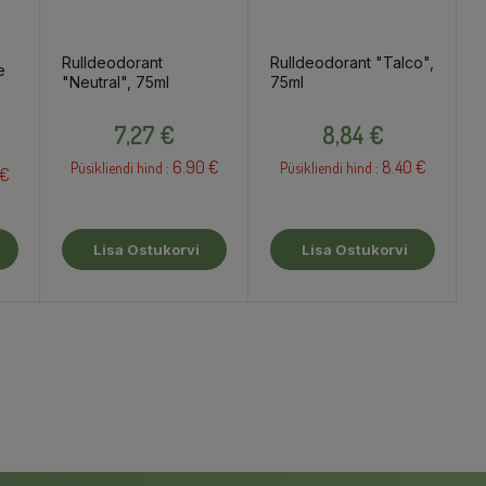
Rulldeodorant
Rulldeodorant "Talco",
e
"Neutral", 75ml
75ml
Hind
Hind
7,27 €
8,84 €
6.90 €
8.40 €
Püsikliendi hind :
Püsikliendi hind :
 €
Lisa Ostukorvi
Lisa Ostukorvi