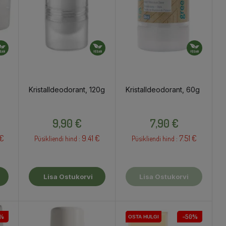
Kristalldeodorant, 120g
Kristalldeodorant, 60g
Hind
Hind
9,90 €
7,90 €
 €
9.41 €
7.51 €
Püsikliendi hind :
Püsikliendi hind :
Lisa Ostukorvi
Lisa Ostukorvi
%
−50%
OSTA HULGI
OSTA HULGI