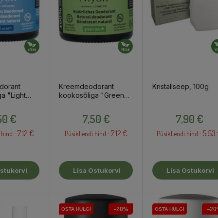
dorant
Kreemdeodorant
Kristallseep, 100g
a "Light
kookosõliga "Green
0ml
Touch", 40ml
Hind
Hind
Hind
50 €
7,50 €
7,90 €
7.12 €
7.12 €
5.53
 hind :
Püsikliendi hind :
Püsikliendi hind :
stukorvi
Lisa Ostukorvi
Lisa Ostukorvi
−20%
−20
OSTA HULGI
OSTA HULGI
OSTA HULGI
OSTA HULGI