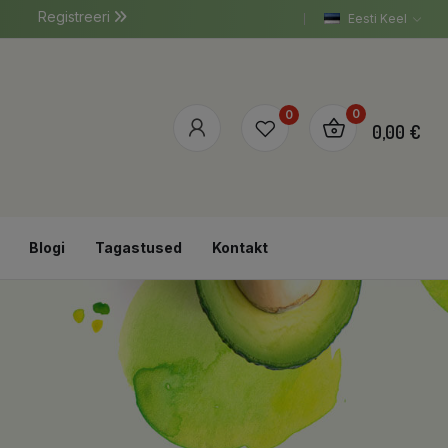
Registreeri
Eesti Keel
0
0
0,00 €
Blogi
Tagastused
Kontakt