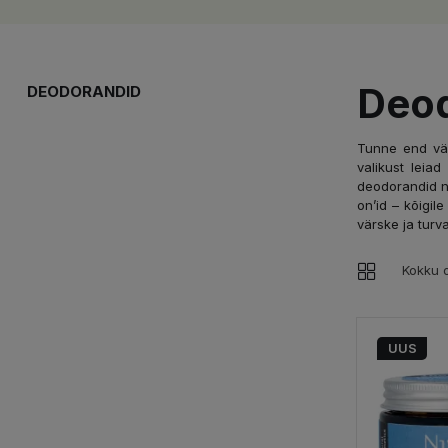
Deo
DEODORANDID
Tunne end vär
valikust leiad
deodorandid ne
on’id – kõigil
värske ja turv
Kokku o
UUS