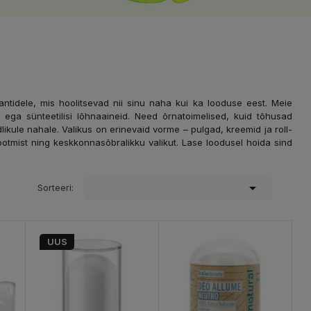
tidele, mis hoolitsevad nii sinu naha kui ka looduse eest. Meie
oli ega sünteetilisi lõhnaaineid. Need õrnatoimelised, kuid tõhusad
likule nahale. Valikus on erinevaid vorme – pulgad, kreemid ja roll-
t tootmist ning keskkonnasõbralikku valikut. Lase loodusel hoida sind

Sorteeri:
UUS