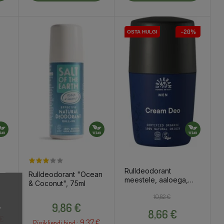
−20%
OSTA HULGI
OSTA HULGI
Rulldeodorant
Rulldeodorant "Ocean
meestele, aaloega,
& Coconut", 75ml
50ml
Tavahind
Hind
10,82 €
Hind
9,86 €
,
8,66 €
 €
9.37 €
Püsikliendi hind :