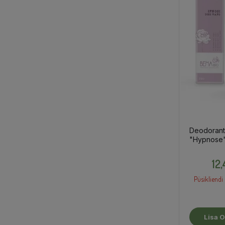
Deodorant 
"Hypnose"
12
Püsikliendi 
Lisa O