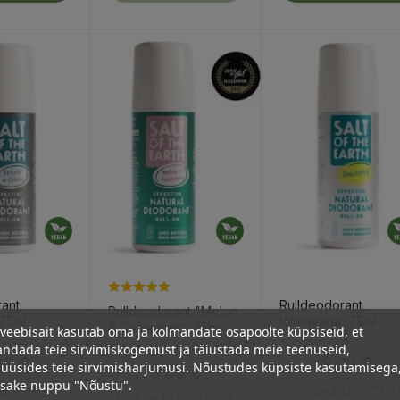
rant
Rulldeodorant,
Rulldeodorant "Melon
 75ml
lõhnavaba, 75ml
& Cucumber", 75ml
veebisait kasutab oma ja kolmandate osapoolte küpsiseid, et
ndada teie sirvimiskogemust ja täiustada meie teenuseid,
Hind
Hind
Hind
86 €
8,03 €
9,86 €
üüsides teie sirvimisharjumusi. Nõustudes küpsiste kasutamisega
psake nuppu "Nõustu".
9.37 €
7.63
hind :
Püsikliendi hind :
9.37 €
Püsikliendi hind :