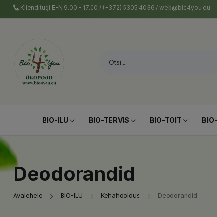
Klienditugi E-N 9.00 - 17.00 / (+372) 5305 4036 / web@bio4you.eu
BIO-ILU
BIO-TERVIS
BIO-TOIT
BIO
Deodorandid
Avalehele
BIO-ILU
Kehahooldus
Deodorandid