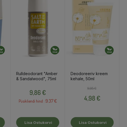
Rulldeodorant "Amber
Deodoreeriv kreem
& Sandalwood", 75ml
kehale, 50ml
Hind
Tavahind
Hind
9,95 €
9,86 €
4,98 €
9.37 €
Püsikliendi hind :
Lisa Ostukorvi
Lisa Ostukorvi