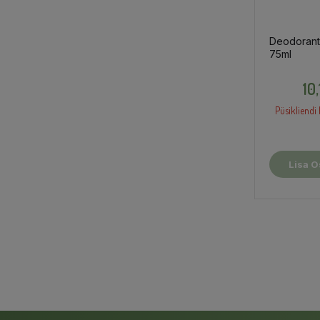
Deodorant
75ml
10
Püsikliendi 
Lisa O