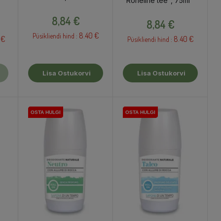
"Roheline tee", 75ml
Hind
Hind
8,84 €
8,84 €
8.40 €
Püsikliendi hind :
 €
8.40 €
Püsikliendi hind :
Lisa Ostukorvi
Lisa Ostukorvi
OSTA HULGI
OSTA HULGI
OSTA HULGI
OSTA HULGI