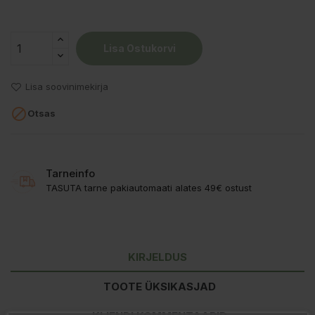
Lisa Ostukorvi
Lisa soovinimekirja

Otsas
Tarneinfo
TASUTA tarne pakiautomaati alates 49€ ostust
KIRJELDUS
TOOTE ÜKSIKASJAD