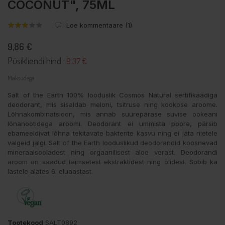
COCONUT", 75ML
Loe kommentaare (
1
)
9,86 €
Püsikliendi hind :
9.37 €
Maksudega
Salt of the Earth 100% looduslik Cosmos Natural sertifikaadiga
deodorant, mis sisaldab meloni, tsitruse ning kookose aroome.
Lõhnakombinatsioon, mis annab suurepärase suvise ookeani
lõnanootidega aroomi. Deodorant ei ummista poore, pärsib
ebameeldivat lõhna tekitavate bakterite kasvu ning ei jäta riietele
valgeid jälgi. Salt of the Earth looduslikud deodorandid koosnevad
mineraalsooladest ning orgaanilisest aloe verast. Deodorandi
aroom on saadud taimsetest ekstraktidest ning õlidest. Sobib ka
lastele alates 6. eluaastast.
Tootekood
SALT0892