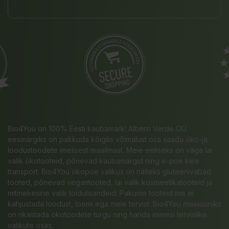
Bio4You on 100% Eesti kaubamärk! Albero Verde OÜ
eesmärgiks on pakkuda kõigile võimalust osa saada öko-ja
loodustoodete imelisest maailmast. Meie eeliseks on väga lai
valik ökotooteid, põnevad kaubamärgid ning e-poe kiire
transport. Bio4You ökopoe valikus on näiteks gluteenivabad
tooted, põnevad vegantooted, lai valik kosmeetikatooteid ja
mitmekesine valik toidulisandeid. Pakume tooteid mis ei
kahjustada loodust, loomi ega meie tervist. Bio4You missiooniks
on rikastada ökotoodete turgu ning harida inimesi tervislike
valikute osas.