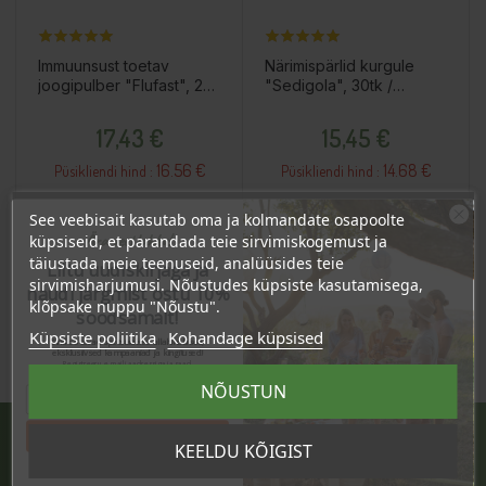
Immuunsust toetav
Närimispärlid kurgule
joogipulber "Flufast", 20
"Sedigola", 30tk /
kotikest / toidulisand
toidulisand
Hind
Hind
17,43 €
15,45 €
16.56 €
14.68 €
Püsikliendi hind :
Püsikliendi hind :
See veebisait kasutab oma ja kolmandate osapoolte
Ära veel lahku!
küpsiseid, et parandada teie sirvimiskogemust ja
Lisa Ostukorvi
Lisa Ostukorvi
täiustada meie teenuseid, analüüsides teie
Liitu uudiskirjaga ja
sirvimisharjumusi. Nõustudes küpsiste kasutamisega,
naudi järgmist ostu 10%
klõpsake nuppu "Nõustu".
soodsamalt!
Küpsiste poliitika
Kohandage küpsised
Sind ootavad spetsiaalsed allahindlused,
eksklusiivsed kampaaniad ja kingitused!
Registreeru e-maili aadressiga ja saad
sooduskoodi!
NÕUSTUN
Tahan sooduskoodi!
KEELDU KÕIGIST
JÄRVE KESKUS