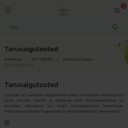
0
Taruvaigutooted
Avalehele
BIO-TERVIS
Külmetuse vastu
Taruvaigutooted
Taruvaigutooted
Taruvaik on mesilaste vaigutaoline eritis, mis kaitseb mesilasperet
tarus viiruste, seente ja bakterite eest. Rahvameditsiinis on
taruvaiku kasutatud kui head seedetegevuse korrastajat,
immuunsussüsteemi tugevdajat ja nahaprobleemide leevendajat.