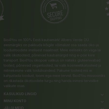
Bio4You on 100% Eesti kaubamärk! Albero Verde OÜ
eesmärgiks on pakkuda kõigile võimalust osa saada öko-ja
loodustoodete imelisest maailmast. Meie eeliseks on väga lai
valik ökotooteid, põnevad kaubamärgid ning e-poe kiire
transport. Bio4You ökopoe valikus on näiteks gluteenivabad
tooted, põnevad vegantooted, lai valik kosmeetikatooteid ja
mitmekesine valik toidulisandeid. Pakume tooteid mis ei
kahjustada loodust, loomi ega meie tervist. Bio4You missiooniks
on rikastada ökotoodete turgu ning harida inimesi tervislike
valikute osas.
KASULIKUD LINGID
keyboard_arrow_down
MINU KONTO
keyboard_arrow_down
JÄLGI MEID