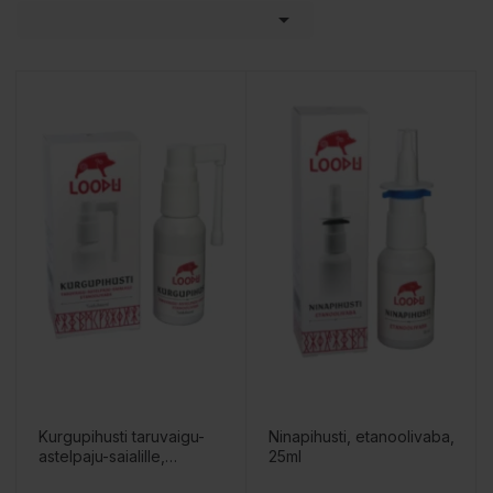

Kurgupihusti taruvaigu-
Ninapihusti, etanoolivaba,
astelpaju-saialille,
25ml
etanoolivaba, 30ml
Hind
Hind