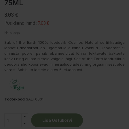
75ML
8,03 €
Püsikliendi hind :
7.63 €
Maksudega
Salt of the Earth 100% looduslik Cosmos Natural sertifikaadiga
lõhnatu
deodorant
on lugematuid auhindu võitnud. Deodorant ei
ummista poore, pärsib ebameeldivat lõhna tekitavate bakterite
kasvu ning ei jäta riietele valgeid jälgi. Salt of the Earth looduslikud
deodorandid koosnevad mineraalsooladest ning orgaanilisest aloe
verast. Sobib ka lastele alates 6. eluaastast.
Tootekood
SALT0601
Lisa Ostukorvi