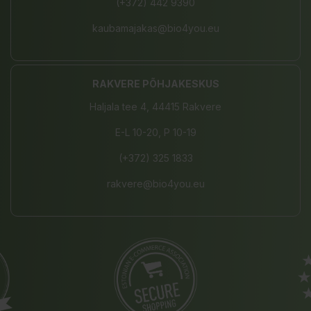
(+372) 442 9390
kaubamajakas@bio4you.eu
RAKVERE PÕHJAKESKUS
Haljala tee 4, 44415 Rakvere
E-L 10-20, P 10-19
(+372) 325 1833
rakvere@bio4you.eu