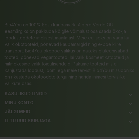
Bio4You on 100% Eesti kaubamärk! Albero Verde OÜ
eesmärgiks on pakkuda kõigile võimalust osa saada öko-ja
loodustoodete imelisest maailmast. Meie eeliseks on väga lai
valik ökotooteid, põnevad kaubamärgid ning e-poe kiire
transport. Bio4You ökopoe valikus on näiteks gluteenivabad
tooted, põnevad vegantooted, lai valik kosmeetikatooteid ja
mitmekesine valik toidulisandeid. Pakume tooteid mis ei
kahjustada loodust, loomi ega meie tervist. Bio4You missiooniks
on rikastada ökotoodete turgu ning harida inimesi tervislike
valikute osas.
KASULIKUD LINGID
keyboard_arrow_down
MINU KONTO
keyboard_arrow_down
JÄLGI MEID
keyboard_arrow_down
LIITU UUDISKIRJAGA
keyboard_arrow_down