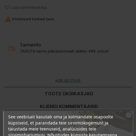
Lisa soovinimekirja

Viimased tooted laos
Tarneinfo
TASUTA tarne pakiautomaati alates 49€ ostust
KIRJELDUS
TOOTE ÜKSIKASJAD
KLIENDI KOMMENTAARID
See veebisait kasutab oma ja kolmandate osapoolte
Ära veel lahku!
küpsiseid, et parandada teie sirvimiskogemust ja
Koostisosad:
Aqua, Potassium Alum, Triethyl Citrate, Sodium
täiustada meie teenuseid, analüüsides teie
Liitu uudiskirjaga ja
Lactate, Magnesium Chloride, Aloe Barbadensis Leaf Juice
sirvimisharjumusi. Nõustudes küpsiste kasutamisega,