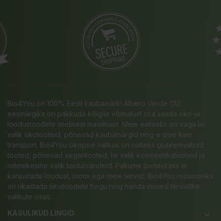
Bio4You on 100% Eesti kaubamärk! Albero Verde OÜ
eesmärgiks on pakkuda kõigile võimalust osa saada öko-ja
loodustoodete imelisest maailmast. Meie eeliseks on väga lai
valik ökotooteid, põnevad kaubamärgid ning e-poe kiire
transport. Bio4You ökopoe valikus on näiteks gluteenivabad
tooted, põnevad vegantooted, lai valik kosmeetikatooteid ja
mitmekesine valik toidulisandeid. Pakume tooteid mis ei
kahjustada loodust, loomi ega meie tervist. Bio4You missiooniks
on rikastada ökotoodete turgu ning harida inimesi tervislike
valikute osas.
KASULIKUD LINGID
keyboard_arrow_down