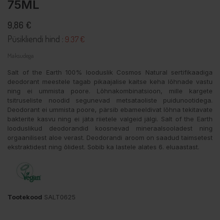
75ML
9,86 €
Püsikliendi hind :
9.37 €
Maksudega
Salt of the Earth 100% looduslik Cosmos Natural sertifikaadiga
deodorant meestele tagab pikaajalise kaitse keha lõhnade vastu
ning ei ummista poore. Lõhnakombinatsioon, mille kargete
tsitruseliste noodid segunevad metsataoliste puidunootidega.
Deodorant ei ummista poore, pärsib ebameeldivat lõhna tekitavate
bakterite kasvu ning ei jäta riietele valgeid jälgi. Salt of the Earth
looduslikud deodorandid koosnevad mineraalsooladest ning
orgaanilisest aloe verast. Deodorandi aroom on saadud taimsetest
ekstraktidest ning õlidest. Sobib ka lastele alates 6. eluaastast.
Tootekood
SALT0625