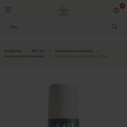
0
Avalehele
BIO-ILU
Kosmeetika meestele
Deodorandid meestele
Rulldeodorant meestele, 75ml