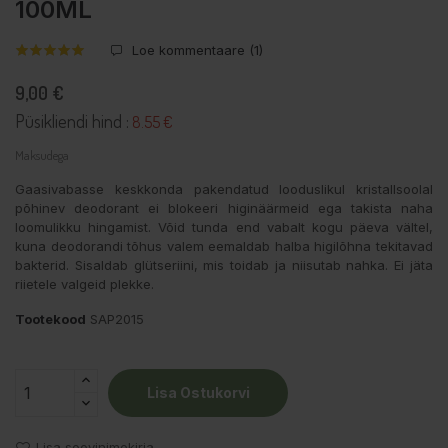
100ML
Loe kommentaare (
1
)
9,00 €
Püsikliendi hind :
8.55 €
Maksudega
Gaasivabasse keskkonda pakendatud looduslikul kristallsoolal
põhinev deodorant ei blokeeri higinäärmeid ega takista naha
loomulikku hingamist. Võid tunda end vabalt kogu päeva vältel,
kuna deodorandi tõhus valem eemaldab halba higilõhna tekitavad
bakterid. Sisaldab glütseriini, mis toidab ja niisutab nahka. Ei jäta
riietele valgeid plekke.
Tootekood
SAP2015
Lisa Ostukorvi
Lisa soovinimekirja