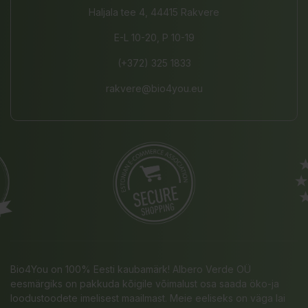
Haljala tee 4, 44415 Rakvere
E-L 10-20, P 10-19
(+372) 325 1833
rakvere@bio4you.eu
Bio4You on 100% Eesti kaubamärk! Albero Verde OÜ
eesmärgiks on pakkuda kõigile võimalust osa saada öko-ja
loodustoodete imelisest maailmast. Meie eeliseks on väga lai