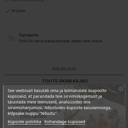

13 Laos
Tarneinfo
TASUTA tarne pakiautomaati alates 49€ ostust
KIRJELDUS
TOOTE ÜKSIKASJAD
See veebisait kasutab oma ja kolmandate osapoolte
KLIENDI KOMMENTAARID
Ära veel lahku!
küpsiseid, et parandada teie sirvimiskogemust ja
täiustada meie teenuseid, analüüsides teie
Liitu uudiskirjaga ja
sirvimisharjumusi. Nõustudes küpsiste kasutamisega,
naudi järgmist ostu 10%
klõpsake nuppu "Nõustu".
Koostisosad:
Aqua, Glycerin, Potassium Alum, Caprylyl/Capryl
soodsamalt!
Glucoside, Parfum, Sodium Benzoate, Potassium Sorbate.
Küpsiste poliitika
Kohandage küpsised
Sind ootavad spetsiaalsed allahindlused,
eksklusiivsed kampaaniad ja kingitused!