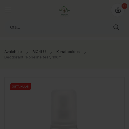
0
Avalehele
BIO-ILU
Kehahooldus
Deodorant "Roheline tee", 100ml
OSTA HULGI
OSTA HULGI