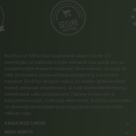
Bio4You on 100% Eesti kaubamärk! Albero Verde OÜ
eesmärgiks on pakkuda kõigile võimalust osa saada öko-ja
loodustoodete imelisest maailmast. Meie eeliseks on väga lai
valik ökotooteid, põnevad kaubamärgid ning e-poe kiire
transport. Bio4You ökopoe valikus on näiteks gluteenivabad
tooted, põnevad vegantooted, lai valik kosmeetikatooteid ja
mitmekesine valik toidulisandeid. Pakume tooteid mis ei
kahjustada loodust, loomi ega meie tervist. Bio4You missiooniks
on rikastada ökotoodete turgu ning harida inimesi tervislike
valikute osas.
KASULIKUD LINGID
keyboard_arrow_down
MINU KONTO
keyboard_arrow_down