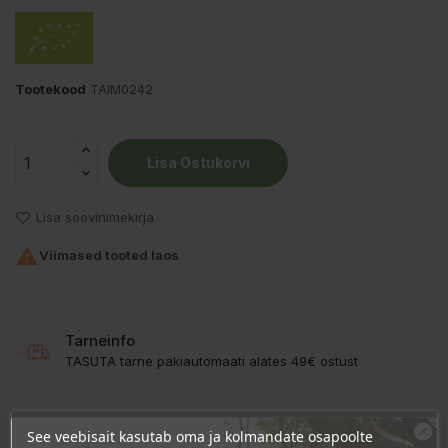
Tootekood
TAIM0242
Lisa Ostukorvi
Lisa soovinimekirja

Viimased tooted laos
Tarneinfo
TASUTA tarne pakiautomaati alates 49€ ostust
See veebisait kasutab oma ja kolmandate osapoolte