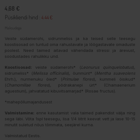
4,68 €
Püsikliendi hind :
4.44 €
Maksudega
Veiste südamerohi, sidrunmeliss ja ka teised selle teesegu
koostisosad on tuntud oma rahustavate ja lõõgastavate omaduste
poolest. Need taimed aitavad vähendada stressi ja ärevust,
soodustades rahulikku und.
Koostisosad:
veiste südamerohi* (
Leonurus quinquelobatus
),
sidrumeliss* (
Melissa officinalis
), õunmünt* (
Mentha suaveolens
Ehrh.), nurmenuku õied* (
Primulae flores
), kummeli õisikud*
(
Chamomillae flores
), põdrakanepi ürt* (Chamaenerium
aguestium), jahvatatud kibuvitsamarjad* (Rosae fructus).
*mahepõllumajandusest
Valmistamine:
enne kasutamist vala taimed pakendist välja ning
sega läbi. Võta 1spl teesegu, lisa 1/4 liitrit keevat vett ja lase 10-15
minutit suletud nõus tõmmata, seejärel kurna.
Valmistatud Eestis.