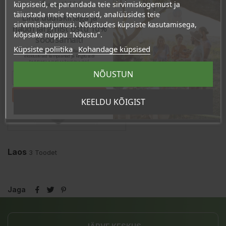
Ära veel lahku!
küpsiseid, et parandada teie sirvimiskogemust ja
TOOTE ÜKSIKASJAD
täiustada meie teenuseid, analüüsides teie
Liitu uudiskirjaga ja
sirvimisharjumusi. Nõustudes küpsiste kasutamisega,
KLIENDI KOMMENTAARID
naudi järgmist ostu 10%
klõpsake nuppu "Nõustu".
soodsamalt!
Küpsiste poliitika
Kohandage küpsised
Sind ootavad spetsiaalsed allahindlused,
eksklusiivsed kampaaniad ja kingitused!
Registreeru e-maili aadressiga ja saad
sooduskoodi!
NÕUSTUN
Tahan sooduskoodi!
KEELDU KÕIGIST
Laos
3 Toodet
Jaga