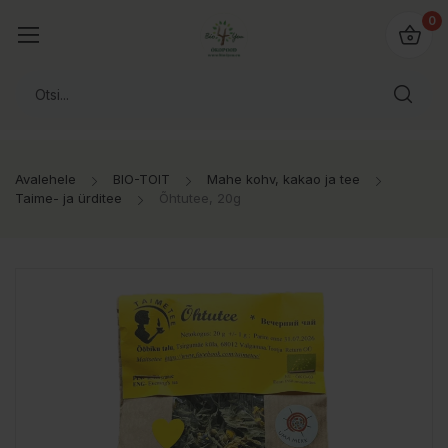
0
Avalehele
BIO-TOIT
Mahe kohv, kakao ja tee
Taime- ja ürditee
Õhtutee, 20g