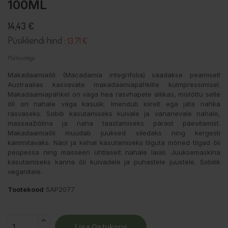
100ML
14,43 €
Püsikliendi hind :
13.71 €
Maksudega
Makadaamiaõli (Macadamia integrifolia) saadakse peamiselt
Austraalias kasvavate makadaamiapähklite külmpressimisel.
Makadaamiapähkel on väga hea rasvhapete allikas, mistõttu selle
õli on nahale väga kasulik. Imendub kiirelt ega jäta nahka
rasvaseks. Sobib kasutamiseks kuivale ja vananevale nahale,
massaažiõlina ja naha taastamiseks pärast päevitamist.
Makadaamiaõli muudab juuksed siledaks ning kergesti
kammitavaks. Näol ja kehal kasutamiseks tilguta mõned tilgad õli
peopessa ning masseeri ühtlaselt nahale laiali. Juuksemaskina
kasutamiseks kanna õli kuivadele ja puhastele juustele. Sobilik
veganitele.
Tootekood
SAP2077
Lisa Ostukorvi