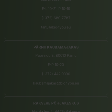
E-L 10-21, P 10-19
(+372) 680 7787
tartu@bio4you.eu
PÄRNU KAUBAMAJAKAS
Papiniidu 8, 80010 Pärnu
E-P 10-20
(+372) 442 9390
kaubamajakas@bio4you.eu
RAKVERE PÕHJAKESKUS
Haljala tee 4, 44415 Rakvere