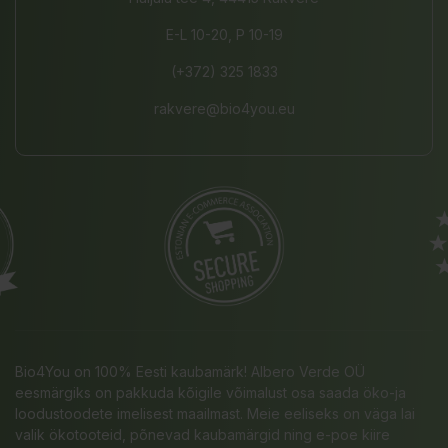
E-L 10-20, P 10-19
(+372) 325 1833
rakvere@bio4you.eu
Bio4You on 100% Eesti kaubamärk! Albero Verde OÜ
eesmärgiks on pakkuda kõigile võimalust osa saada öko-ja
loodustoodete imelisest maailmast. Meie eeliseks on väga lai
valik ökotooteid, põnevad kaubamärgid ning e-poe kiire