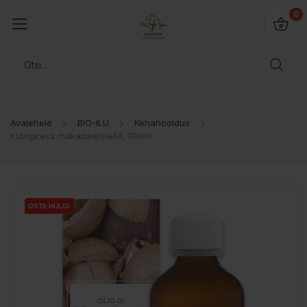
0
Avalehele
BIO-ILU
Kehahooldus
Külmpress makadaamiaõli, 100ml
OSTA HULGI
OSTA HULGI