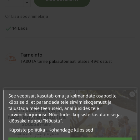
Lisa soovinimekirja

14 Laos
Tarneinfo
TASUTA tarne pakiautomaati alates 49€ ostust
KIRJELDUS
See veebisait kasutab oma ja kolmandate osapoolte
Ära veel lahku!
küpsiseid, et parandada teie sirvimiskogemust ja
TOOTE ÜKSIKASJAD
täiustada meie teenuseid, analüüsides teie
Liitu uudiskirjaga ja
sirvimisharjumusi. Nõustudes küpsiste kasutamisega,
naudi järgmist ostu 10%
KLIENDI KOMMENTAARID
klõpsake nuppu "Nõustu".
soodsamalt!
Küpsiste poliitika
Kohandage küpsised
Sind ootavad spetsiaalsed allahindlused,
eksklusiivsed kampaaniad ja kingitused!
Registreeru e-maili aadressiga ja saad
Koostisosad:
Macadamia Integrifolia Seed Oil