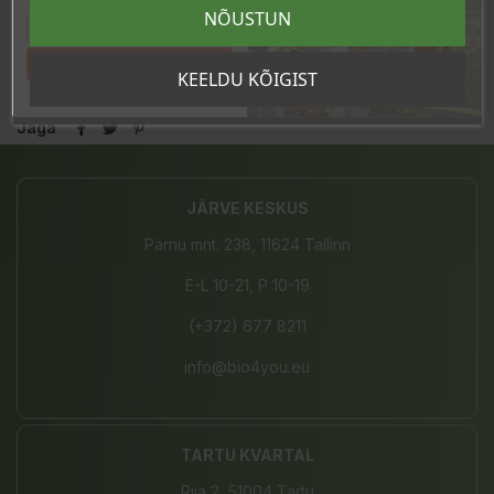
sooduskoodi!
NÕUSTUN
Toodetud Itaalias
Tahan sooduskoodi!
KEELDU KÕIGIST
Jaga
JÄRVE KESKUS
Pärnu mnt. 238, 11624 Tallinn
E-L 10-21, P 10-19
(+372) 677 8211
info@bio4you.eu
TARTU KVARTAL
Riia 2, 51004 Tartu