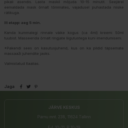
pikali asendis. Lasta maskil mõjuda 10-15 minutit. Seejärel
eemaldada mask õrnalt tõmmates, vajadusel puhastada niiske
rätikuga.
III etapp: aeg 5 min.
Kanda kummalegi rinnale väike kogus (ca 4ml) kreemi 50ml
tuubist. Masseerida õrnalt ringjate liigutustega kuni imendumiseni.
*Pakendi sees on kasutusjuhend, kus on ka pildid täpsemate
massaaži juhendite jaoks.
Valmistatud Itaalias.
Jaga
JÄRVE KESKUS
Pärnu mnt. 238, 11624 Tallinn
E-L 10-21, P 10-19