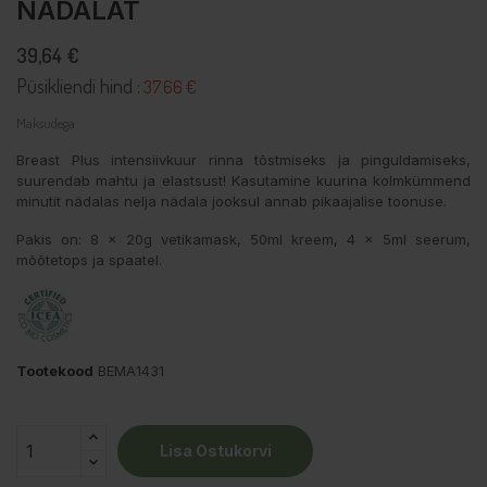
NÄDALAT
39,64 €
Püsikliendi hind :
37.66 €
Maksudega
Breast Plus intensiivkuur rinna tõstmiseks ja pinguldamiseks,
suurendab mahtu ja elastsust! Kasutamine kuurina kolmkümmend
minutit nädalas nelja nädala jooksul annab pikaajalise toonuse.
Pakis on: 8 x 20g vetikamask, 50ml kreem, 4 x 5ml seerum,
mõõtetops ja spaatel.
Tootekood
BEMA1431
Lisa Ostukorvi