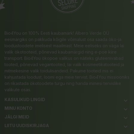
Bio4You on 100% Eesti kaubamärk! Albero Verde OÜ
eesmärgiks on pakkuda kõigile võimalust osa saada öko-ja
loodustoodete imelisest maailmast. Meie eeliseks on väga lai
valik ökotooteid, põnevad kaubamärgid ning e-poe kiire
transport. Bio4You ökopoe valikus on näiteks gluteenivabad
tooted, põnevad vegantooted, lai valik kosmeetikatooteid ja
mitmekesine valik toidulisandeid. Pakume tooteid mis ei
kahjustada loodust, loomi ega meie tervist. Bio4You missiooniks
on rikastada ökotoodete turgu ning harida inimesi tervislike
valikute osas.
KASULIKUD LINGID
keyboard_arrow_down
MINU KONTO
keyboard_arrow_down
JÄLGI MEID
keyboard_arrow_down
LIITU UUDISKIRJAGA
keyboard_arrow_down