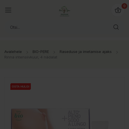
0
Avalehele
BIO-PERE
Raseduse ja imetamise ajaks
Rinna intensiivkuur, 4 nädalat
OSTA HULGI
OSTA HULGI