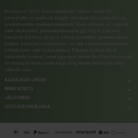
Bio4You on 100% Eesti kaubamärk! Albero Verde OÜ
eesmärgiks on pakkuda kõigile võimalust osa saada öko-ja
loodustoodete imelisest maailmast. Meie eeliseks on väga lai
valik ökotooteid, põnevad kaubamärgid ning e-poe kiire
transport. Bio4You ökopoe valikus on näiteks gluteenivabad
tooted, põnevad vegantooted, lai valik kosmeetikatooteid ja
mitmekesine valik toidulisandeid. Pakume tooteid mis ei
kahjustada loodust, loomi ega meie tervist. Bio4You missiooniks
on rikastada ökotoodete turgu ning harida inimesi tervislike
valikute osas.
KASULIKUD LINGID
keyboard_arrow_down
MINU KONTO
keyboard_arrow_down
JÄLGI MEID
keyboard_arrow_down
LIITU UUDISKIRJAGA
keyboard_arrow_down