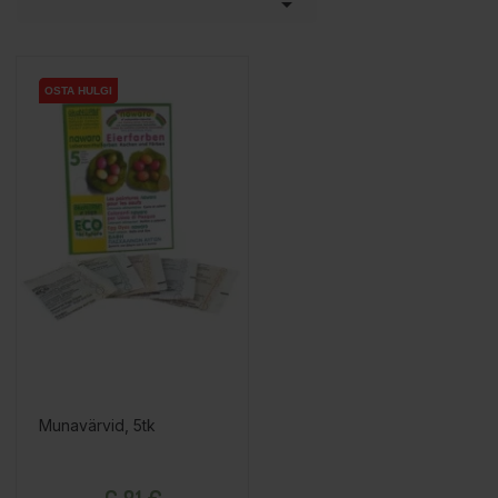

OSTA HULGI
OSTA HULGI
Munavärvid, 5tk
Hind