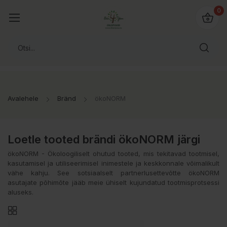
0
Avalehele
Bränd
ökoNORM
Loetle tooted brändi ökoNORM järgi
ökoNORM - Ökoloogiliselt ohutud tooted, mis tekitavad tootmisel,
kasutamisel ja utiliseerimisel inimestele ja keskkonnale võimalikult
vähe kahju. See sotsiaalselt partnerlusettevõtte ökoNORM
asutajate põhimõte jääb meie ühiselt kujundatud tootmisprotsessi
aluseks.