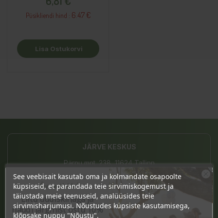
6,81 €
6.47 €
Püsikliendi hind :
Lisa Ostukorvi
JÄRVE KESKUS
Pärnu mnt. 238, 11624 Tallinn
See veebisait kasutab oma ja kolmandate osapoolte
E-L 10-21, P 10-19
Ära veel lahku!
küpsiseid, et parandada teie sirvimiskogemust ja
täiustada meie teenuseid, analüüsides teie
Liitu uudiskirjaga ja
(+372) 677 8211
sirvimisharjumusi. Nõustudes küpsiste kasutamisega,
naudi järgmist ostu 10%
klõpsake nuppu "Nõustu".
info@bio4you.eu