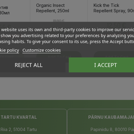
Organic Insect
Kick the Tick
отив
Repellent, 250ml
Repellent Spray, 90
 30мл
Regular price
Price
Price
19,90 €
Price
12,50 €
,55 €
 website uses its own and third-party cookies to improve our servi
13,93 €
11.87
Log in to buy for :
show you advertising related to your preferences by analyzing yo
14.77 €
y for :
sing habits. To give your consent to its use, press the Accept butt
ie policy
Customize cookies
To Cart
Add To Cart
Add To Cart
REJECT ALL
I ACCEPT
TARTU KVARTAL
PÄRNU KAUBAMAJA
Riia 2, 51004 Tartu
Papiniidu 8, 80010 Pä