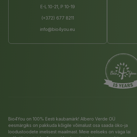
E-L 10-21, P 10-19
(+372) 677 8211
info@bio4you.eu
Bio4You on 100% Eesti kaubamärk! Albero Verde OÜ
eesmärgiks on pakkuda kõigile võimalust osa saada öko-ja
loodustoodete imelisest maailmast. Meie eeliseks on väga lai