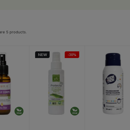
re 5 products.
NEW
-30%