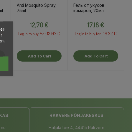
Anti Mosquito Spray,
Гель от укусов
ml
75ml
комаров, 20мл
Price
Price
12,70 €
17,18 €
ces
 €
12.07 €
16.32 €
Log in to buy for :
Log in to buy for :
ur
on.
Add To Cart
Add To Cart
KAS
RAKVERE PÕHJAKESKUS
rnu
Haljala tee 4, 44415 Rakvere