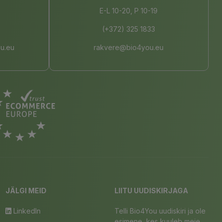
E-L 10-20, P 10-19
(+372) 325 1833
u.eu
rakvere@bio4you.eu
JÄLGI MEID
LIITU UUDISKIRJAGA
LinkedIn
Telli Bio4You uudiskiri ja ole
esimene, kes kuuleb meie