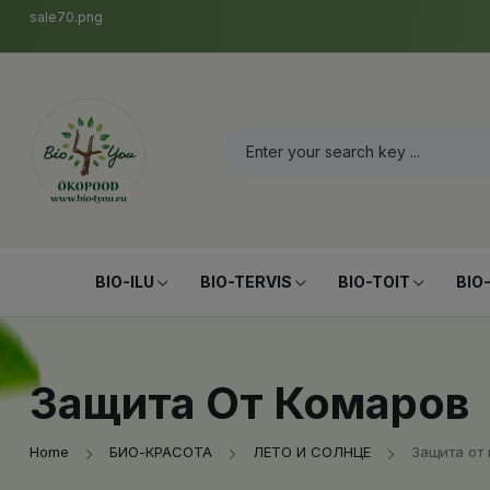
sale70.png
BIO-ILU
BIO-TERVIS
BIO-TOIT
BIO
Защита От Комаров
Home
БИО-КРАСОТА
ЛЕТО И СОЛНЦЕ
Защита от