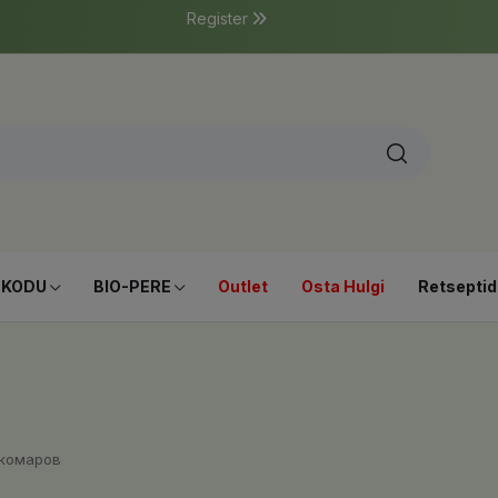
Register
-KODU
BIO-PERE
Outlet
Osta Hulgi
Retseptid
 комаров