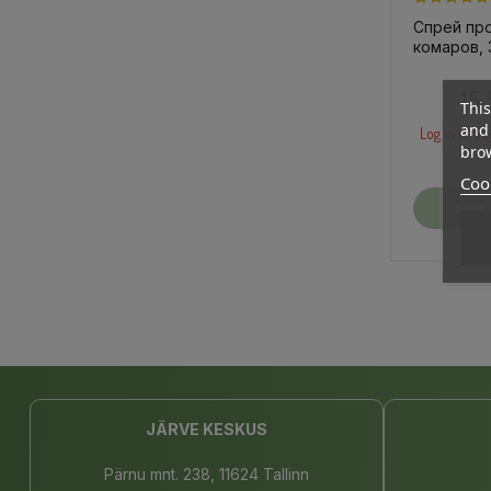
Спрей пр
комаров,
15
This
and 
Log in to bu
brow
Cook
Add 
JÄRVE KESKUS
Pärnu mnt. 238, 11624 Tallinn